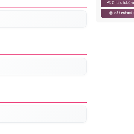
Chci o tobě v
Máš krásný 