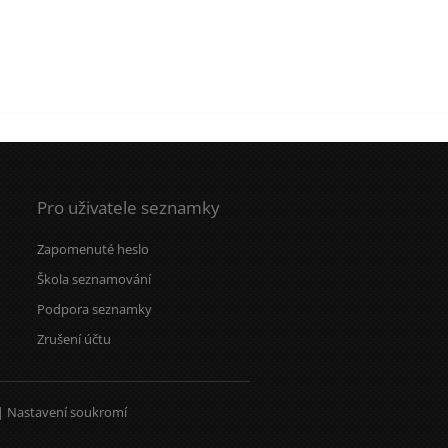
Pro uživatele seznamky
Zapomenuté heslo
Škola seznamování
Podpora seznamky
Zrušení účtu
|
Nastavení soukromí