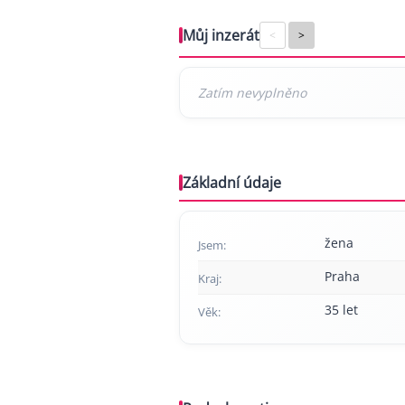
Můj inzerát
<
>
Základní údaje
žena
Jsem:
Praha
Kraj:
35 let
Věk: