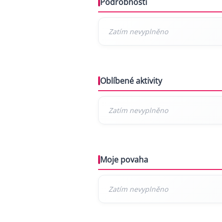
Podrobnosti
Oblíbené aktivity
Moje povaha