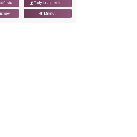
ědět víc
Tady to zajiskřilo ...
úsměv
Mrknutí