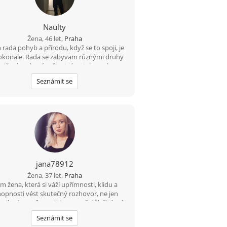
Naulty
Žena, 46 let,
Praha
rada pohyb a přírodu, když se to spoji, je
okonale. Rada se zabyvam různými druhy
cvičení a zdravým životním stylem, ale
rejme rezervy jsou ;-). Osobni rozvoj mne
Seznámit se
cuje život, je to zábavná cesta. Byla bych
da, kdybys na tom alespon castecne byl
ne, je přínosem spolu růst :-). Ale koníčky
íme mít stejne, je fajn se i oddělit, stejný
hom měli mít takový ten základ lidství…
jana78912
Žena, 37 let,
Praha
em žena, která si váží upřímnosti, klidu a
hopnosti vést skutečný rozhovor, ne jen
ikaci „pro formu“. Je pro mě důležité mít
vém boku partnera, se kterým se lze nejen
Seznámit se
smát a plánovat budoucnost, ale také