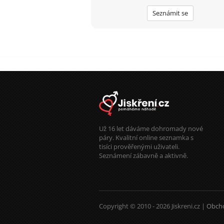
Seznámit se
Už 16 let dáváme dohromady nové
páry. Kvalitní online seznamka s
tisíci prověřenými uživateli.
Seznámení zábavně a aktivně.
Copyright © 2010 - 2026 Jiskreni.cz |
Obch