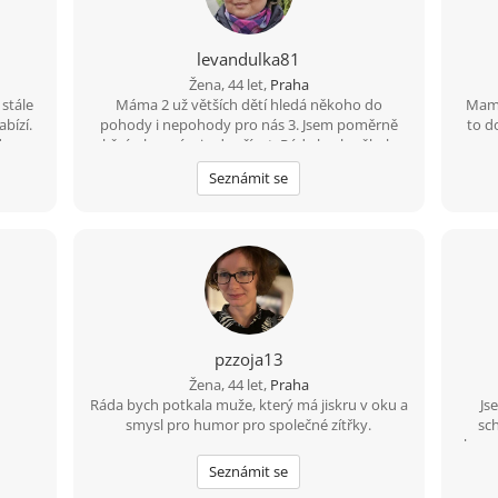
levandulka81
Žena, 44 let,
Praha
 stále
Máma 2 už větších dětí hledá někoho do
Mam 
bízí.
pohody i nepohody pro nás 3. Jsem poměrně
to d
de o
akční, ale umím i odpočívat. Ráda bych někoho
kultur
kdo chce opravdu vztah a nechce trávit čas jen
samoz
Seznámit se
ky do
dopisováním.
oboha
e
ra
smát,
podob
vážný
nemus
mném
byc
st a
e si
pzzoja13
Žena, 44 let,
Praha
Ráda bych potkala muže, který má jiskru v oku a
Js
smysl pro humor pro společné zítřky.
sc
komun
po s
Seznámit se