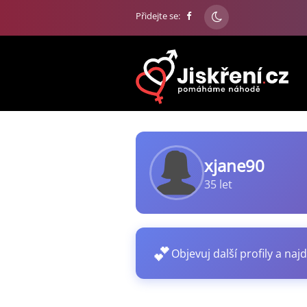
Přidejte se:
xjane90
35 let
💕
Objevuj další profily a najd