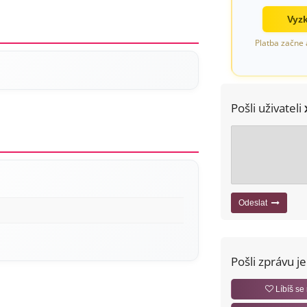
Vyzk
Platba začne 
Pošli uživateli
Odeslat
Pošli zprávu j
Líbíš se