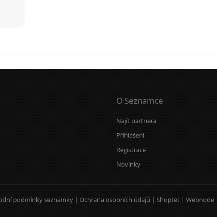
O Seznamce
Najít partnera
Přihlášení
Registrace
Novinky
odní podmínky seznamky
|
Ochrana osobních údajů
|
Shoptet
|
Webnode