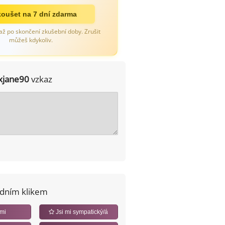
oušet na 7 dní zdarma
až po skončení zkušební doby. Zrušit
můžeš kdykoliv.
xjane90
vzkaz
edním klikem
 mi
Jsi mi sympatický/á