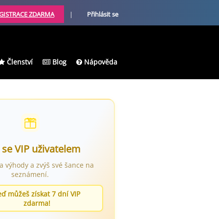
GISTRACE ZDARMA
|
Přihlásit se
Členství
Blog
Nápověda
 se VIP uživatelem
ra výhody a zvýš své šance na
seznámení.
eď můžeš získat 7 dní VIP
zdarma!