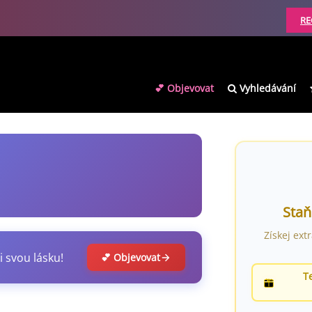
RE
💕 Objevovat
Vyhledávání
Staň
Získej ext
i svou lásku!
💕 Objevovat
T