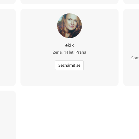
jedno
živ
osob
proch
Rád
měn
Ne
ekik
d
Žena, 44 let,
Praha
chara
Som 
os
nec
Seznámit se
kráče
pro 
vážn
Pr
pr
mo
bez