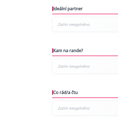
Ideální partner
Kam na rande?
Co rád/a čtu