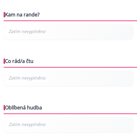
Kam na rande?
Co rád/a čtu
Oblíbená hudba