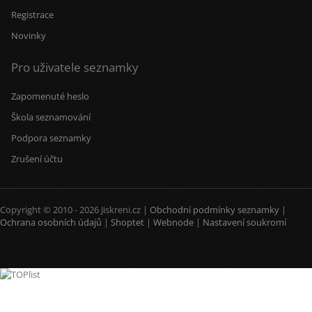
Registrace
Novinky
Pro uživatele seznamky
Zapomenuté heslo
Škola seznamování
Podpora seznamky
Zrušení účtu
Copyright © 2010 - 2026 Jiskreni.cz |
Obchodní podmínky seznamky
|
Ochrana osobních údajů
|
Shoptet
|
Webnode
|
Nastavení soukromí