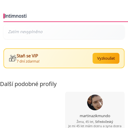
Intimnosti
🎁
Staň se VIP
Vyzkoušet
7 dní zdarma!
Další podobné profily
martinazikmundo
Žena, 45 let,
Středočeský
Je mi 45 let mám dceru a syna dcera