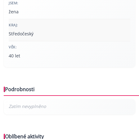
JSEM:
žena
KRAJ:
Středočeský
VĚK:
40 let
Podrobnosti
Oblíbené aktivity