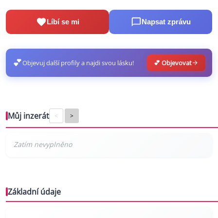
Líbí se mi
Napsat zprávu
💕
Objevuj další profily a najdi svou lásku!
💕 Objevovat
Můj inzerát
<
>
Základní údaje