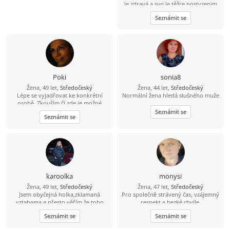
je zdravá a syn je těžce postyzenim
starám se o něj 24 hodin denně jinak
Seznámit se
mám ráda výlety procházky kino
dojdu s někým na kafe ????
Poki
sonia8
Žena, 49 let,
Středočeský
Žena, 44 let,
Středočeský
Lépe se vyjadřovat ke konkrétní
Normální žena hledá slušného muže
osobě. Zkouším či zde je možné
poznat lidskou duši pro život?
Seznámit se
Seznámit se
karoolka
monysi
Žena, 49 let,
Středočeský
Žena, 47 let,
Středočeský
Jsem obyčejná holka,zklamaná
Pro společně strávený čas, vzájemný
vztahama a přesto věřím,že toho
respekt a hezké chvíle.
pravého jednou najdu.
Mladoboleslavsko - Nymbursko. Jen
Seznámit se
Seznámit se
nekuřák se zájmem vybudovat
postupně vážný vztah.