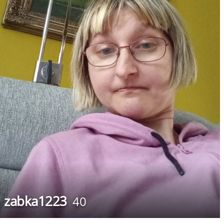
zabka1223
40