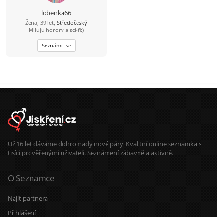
lobenka66
Žena, 39 let,
Středočeský
Miluju horory a sci-fi:)
Seznámit se
Už 16 let dáváme dohromady nové páry. Kvalitní online seznamka s
tisíci prověřenými uživateli. Seznámení zábavně a aktivně.
O Seznamce
Najít partnera
Přihlášení