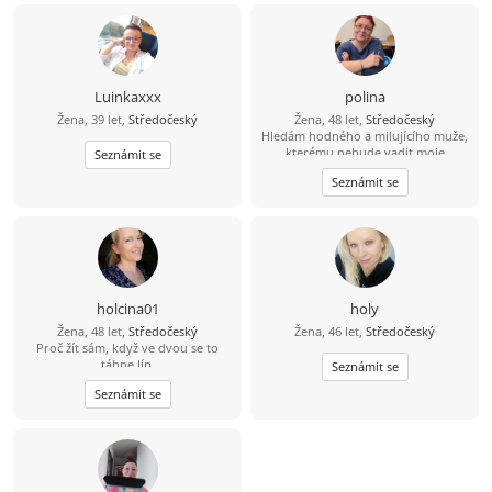
Zodpovědnost a otevřenost.
Luinkaxxx
polina
Žena, 39 let,
Středočeský
Žena, 48 let,
Středočeský
Hledám hodného a milujícího muže,
kterému nebude vadit moje
Seznámit se
sluníčko. Mám 5 letého synka.
Seznámit se
holcina01
holy
Žena, 48 let,
Středočeský
Žena, 46 let,
Středočeský
Proč žít sám, když ve dvou se to
táhne líp.
Seznámit se
Seznámit se