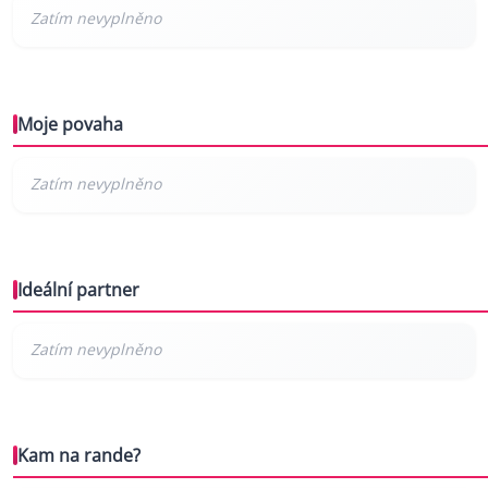
Moje povaha
Ideální partner
Kam na rande?