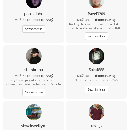
pecoldinho
Pavel0209
Muž, 42 let,
Jihomoravský
Muž, 33 let,
Jihomoravský
Rád bych našel tu pravou co dokáže
chápat sílu vztahu a povahu lidí.
Seznámit se
Seznámit se
shirokuma
Sakul888
Muž, 32 let,
Jihomoravský
Muž, 38 let,
Jihomoravský
tady by se prý občas něco mohlo
Neboj se zeptat na cokoli????
objevit tak tady nechám aspoň to že
jsem divná osoba :D
Seznámit se
Seznámit se
slovaksvelkym
kayn_x