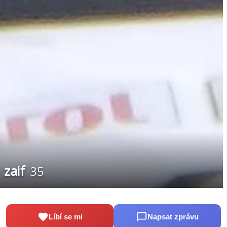
zaif
35
Líbí se mi
Napsat zprávu