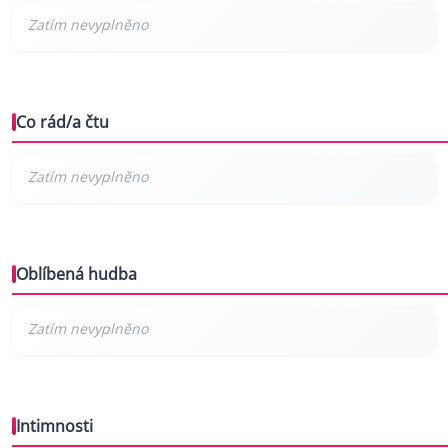
Co rád/a čtu
Oblíbená hudba
Intimnosti