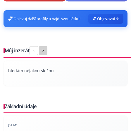
💕
Objevuj další profily a najdi svou lásku!
💕 Objevovat
Můj inzerát
<
>
hledám nějakou slečnu
Základní údaje
JSEM: