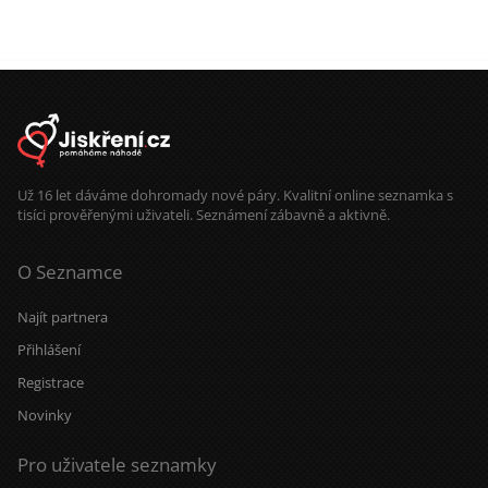
Už 16 let dáváme dohromady nové páry. Kvalitní online seznamka s
tisíci prověřenými uživateli. Seznámení zábavně a aktivně.
O Seznamce
Najít partnera
Přihlášení
Registrace
Novinky
Pro uživatele seznamky