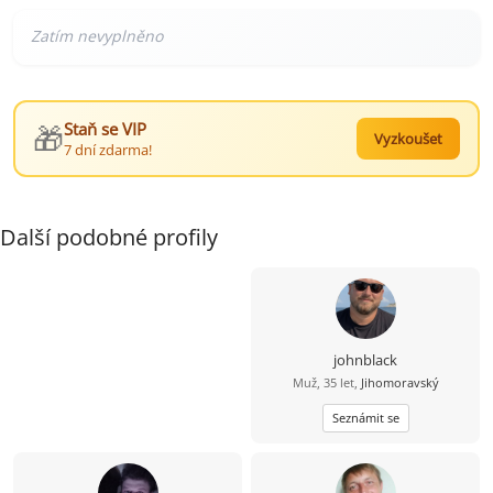
🎁
Staň se VIP
Vyzkoušet
7 dní zdarma!
Další podobné profily
johnblack
Muž, 35 let,
Jihomoravský
Seznámit se