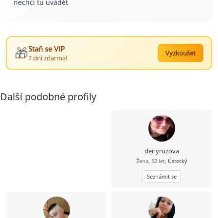
nechci tu uvádět
🎁
Staň se VIP
Vyzkoušet
7 dní zdarma!
Další podobné profily
denyruzova
Žena, 32 let,
Ústecký
Seznámit se