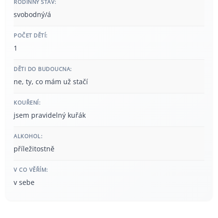
RODINNÝ STAV:
svobodný/á
POČET DĚTÍ:
1
DĚTI DO BUDOUCNA:
ne, ty, co mám už stačí
KOUŘENÍ:
jsem pravidelný kuřák
ALKOHOL:
příležitostně
V CO VĚŘÍM:
v sebe