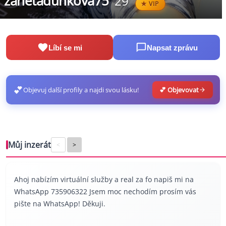
zanetadunkova75
29
VIP
Líbí se mi
Napsat zprávu
💕
Objevuj další profily a najdi svou lásku!
💕 Objevovat
Můj inzerát
<
>
Ahoj nabízím virtuální služby a real za fo napiš mi na
WhatsApp 735906322 Jsem moc nechodím prosím vás
pište na WhatsApp! Děkuji.