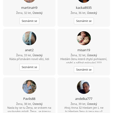
martinaH9
kacka8935
Žena, 32 let,
Ústecký
Žena, 36 let,
Ústecký
Seznámit se
Seznámit se
anet2
misan19
Žena, 33 let,
Ústecký
Žena, 32 let,
Ústecký
Ráda přiznávám nové věci, lidi
Hledám ženu které chybí pohlazení,
obětí a něžné milování ????
Seznámit se
Seznámit se
Pavlis88
andelka777
Žena, 38 let,
Ústecký
Žena, 39 let,
Ústecký
Nasla by se tu Žena, se srdcem na
Ahoj Anna 32 hledam jen L ne
správném místě. Žena , se kterou
bi.Hledam ženu k tera ma už