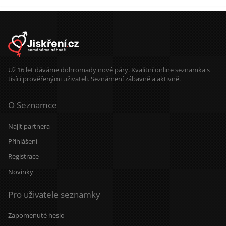
Už 16 let dáváme dohromady nové páry. Kvalitní online seznamka s
tisíci prověřenými uživateli. Seznámení zábavně a aktivně.
O Seznamce
Najít partnera
Přihlášení
Registrace
Novinky
Pro uživatele seznamky
Zapomenuté heslo