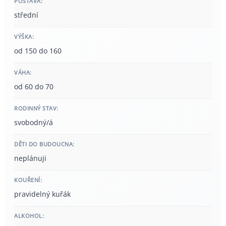
POSTAVA:
střední
VÝŠKA:
od 150 do 160
VÁHA:
od 60 do 70
RODINNÝ STAV:
svobodný/á
DĚTI DO BUDOUCNA:
neplánuji
KOUŘENÍ:
pravidelný kuřák
ALKOHOL: