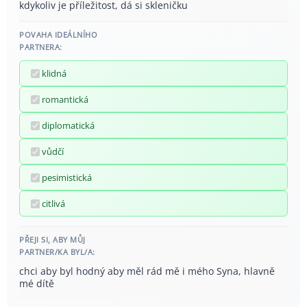
kdykoliv je příležitost, dá si skleničku
POVAHA IDEÁLNÍHO
PARTNERA:
klidná
romantická
diplomatická
vůdčí
pesimistická
citlivá
PŘEJI SI, ABY MŮJ
PARTNER/KA BYL/A:
chci aby byl hodný aby měl rád mě i mého Syna, hlavně
mé dítě