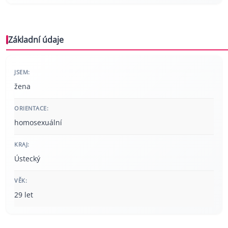
Základní údaje
JSEM:
žena
ORIENTACE:
homosexuální
KRAJ:
Ústecký
VĚK:
29 let