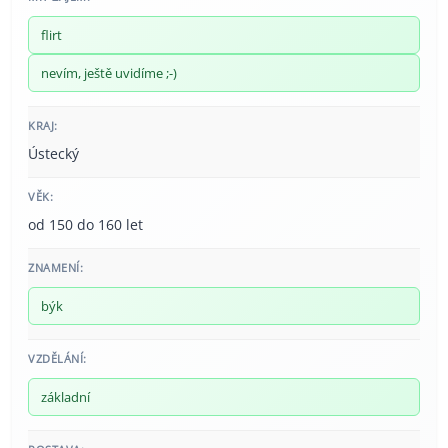
flirt
nevím, ještě uvidíme ;-)
KRAJ:
Ústecký
VĚK:
od 150 do 160 let
ZNAMENÍ:
býk
VZDĚLÁNÍ:
základní