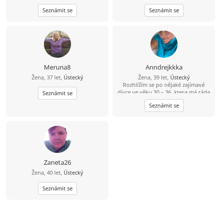
budu moct trávit volné chvíle. Ženu,
vyřešenou minulost ktera umý davat
Seznámit se
Seznámit se
kterou budu moct rozmazlovat. ??
lasku se kterou se zasměju ktera ma
rada turistiku prochazky romantiku
nebo jen tak sednout si na deku až
bude teplo mýt si co řict.Zatim se
poznat psanim a časem i setkani
budu se těšit Anna
Meruna8
Anndrejkkka
Žena, 37 let,
Ústecký
Žena, 39 let,
Ústecký
Rozhlížím se po nějaké zajímavé
dívce ve věku 30 – 36, ktera má ráda
Seznámit se
sport, výlety, cestování, je ve vztahu
Seznámit se
věrna a stále hledá tu pravou... :).
Zaneta26
Žena, 40 let,
Ústecký
Seznámit se