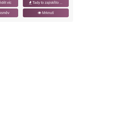
ědět víc
Tady to zajiskřilo ...
úsměv
Mrknutí