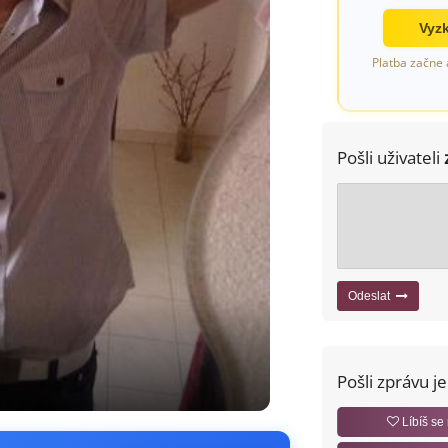
Vyzk
Platba začne 
Pošli uživateli
Odeslat
Pošli zprávu j
Líbíš se