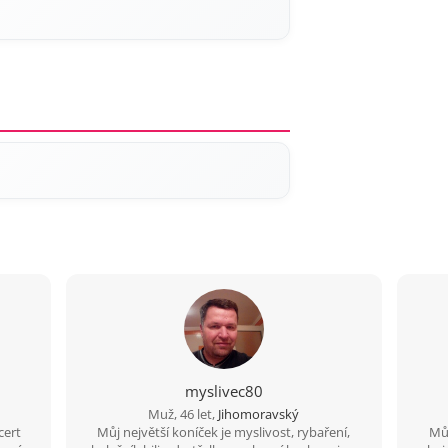
myslivec80
Muž, 46 let,
Jihomoravský
cert
Můj největší koníček je myslivost, rybaření,
Můj