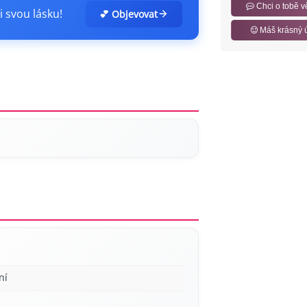
Chci o tobě v
i svou lásku!
💕 Objevovat
Máš krásný 
ní