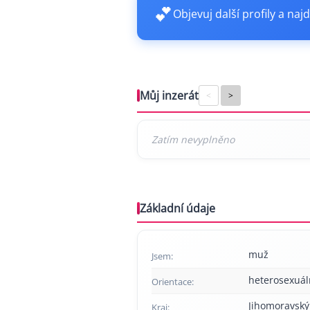
💕
Objevuj další profily a najd
Můj inzerát
<
>
Základní údaje
muž
Jsem:
heterosexuál
Orientace:
Jihomoravský
Kraj: