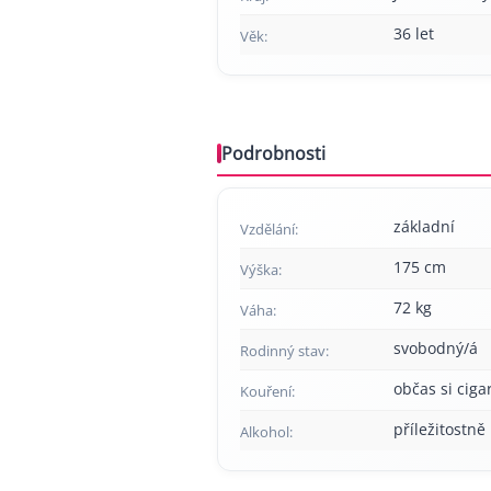
36 let
Věk:
Podrobnosti
základní
Vzdělání:
175 cm
Výška:
72 kg
Váha:
svobodný/á
Rodinný stav:
občas si cig
Kouření:
příležitostně
Alkohol: