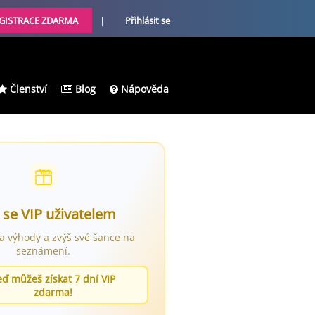
GISTRACE ZDARMA
|
Přihlásit se
Členství
Blog
Nápověda
 se VIP uživatelem
ra výhody a zvýš své šance na
seznámení.
eď můžeš získat 7 dní VIP
zdarma!