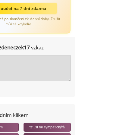
oušet na 7 dní zdarma
až po skončení zkušební doby. Zrušit
můžeš kdykoliv.
zdeneczek17
vzkaz
edním klikem
 mi
Jsi mi sympatický/á