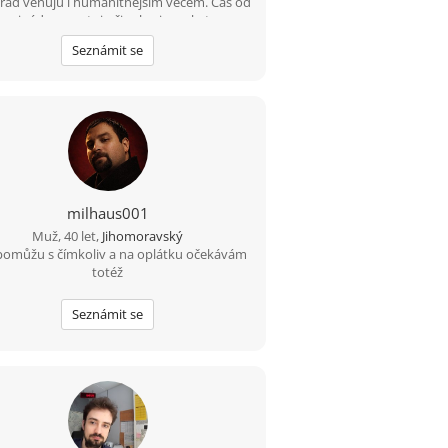
 rád věnuju i humanitnějším věcem. Čas od
u si rád zasportuju či zahraju na kytaru.
edám někoho sympatického s trochou
Seznámit se
hledu, aby jsme si měli o čem povídat. :)
milhaus001
Muž, 40 let,
Jihomoravský
pomůžu s čímkoliv a na oplátku očekávám
totéž
Seznámit se