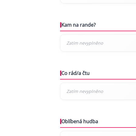
Kam na rande?
Co rád/a čtu
Oblíbená hudba