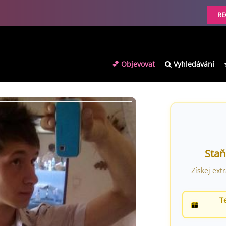
RE
💕 Objevovat
Vyhledávání
Staň
Získej ext
T