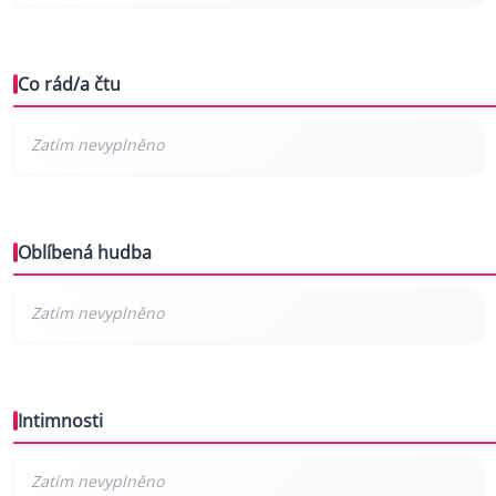
Co rád/a čtu
Oblíbená hudba
Intimnosti