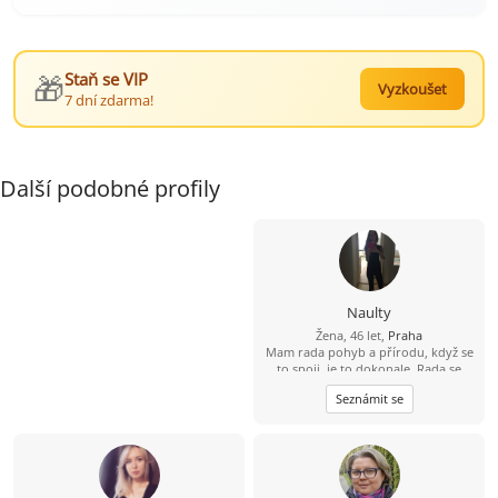
🎁
Staň se VIP
Vyzkoušet
7 dní zdarma!
Další podobné profily
Naulty
Žena, 46 let,
Praha
Mam rada pohyb a přírodu, když se
to spoji, je to dokonale. Rada se
zabyvam různými druhy cvičení a
Seznámit se
zdravým životním stylem, ale
samozrejme rezervy jsou ;-). Osobni
rozvoj mne obohacuje život, je to
zábavná cesta. Byla bych rada,
kdybys na tom alespon castecne byl
podobne, je přínosem spolu růst :-).