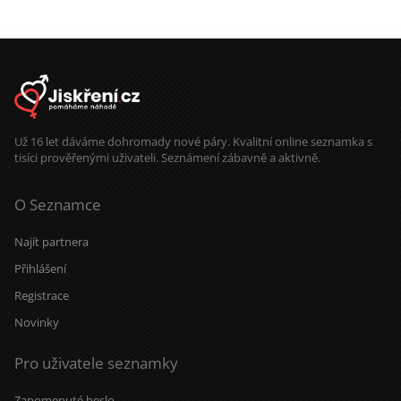
Už 16 let dáváme dohromady nové páry. Kvalitní online seznamka s
tisíci prověřenými uživateli. Seznámení zábavně a aktivně.
O Seznamce
Najít partnera
Přihlášení
Registrace
Novinky
Pro uživatele seznamky
Zapomenuté heslo