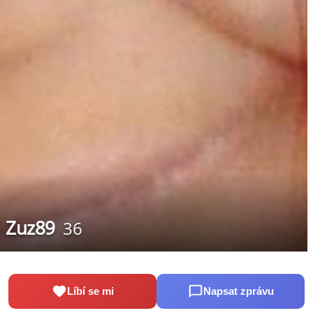
Zuz89
36
Líbí se mi
Napsat zprávu