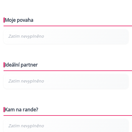
Moje povaha
Ideální partner
Kam na rande?