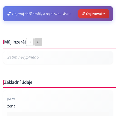
💕
Objevuj další profily a najdi svou lásku!
💕 Objevovat
Můj inzerát
<
>
Základní údaje
JSEM:
žena