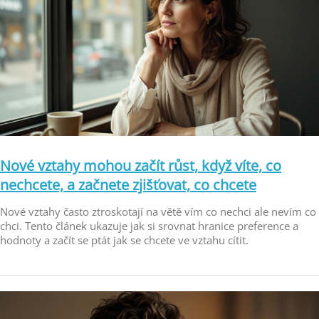
Nové vztahy mohou začít růst, když víte, co
nechcete, a začnete zjišťovat, co chcete
Nové vztahy často ztroskotají na větě vím co nechci ale nevím co
chci. Tento článek ukazuje jak si srovnat hranice preference a
hodnoty a začít se ptát jak se chcete ve vztahu cítit.