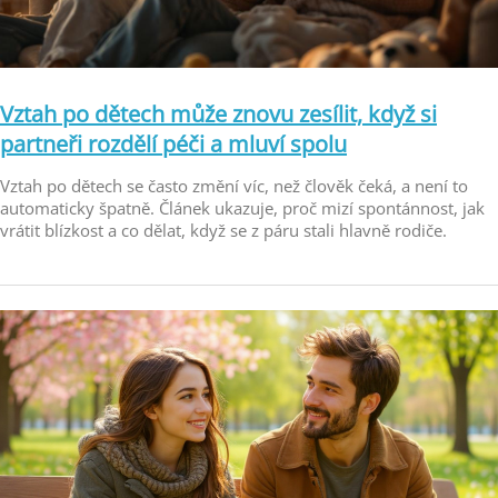
Vztah po dětech může znovu zesílit, když si
partneři rozdělí péči a mluví spolu
Vztah po dětech se často změní víc, než člověk čeká, a není to
automaticky špatně. Článek ukazuje, proč mizí spontánnost, jak
vrátit blízkost a co dělat, když se z páru stali hlavně rodiče.