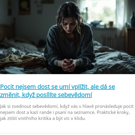
Pocit nejsem dost se umí vplížit, ale dá se
změnit, když posílíte sebevědomí
Jak si zvednout sebevědomí, když vás v hlavě pronásleduje pocit
nejsem dost a kazí rande i psaní na seznamce. Praktické kroky,
jak ztišit vnitřního kritika a být víc v klidu.