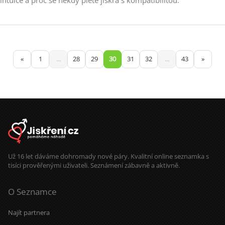
«
1
...
28
29
30
31
32
...
43
»
Už 16 let dáváme dohromady nové páry. Kvalitní online seznamka s
tisíci prověřenými uživateli. Seznámení zábavně a aktivně.
O Seznamce
Najít partnera