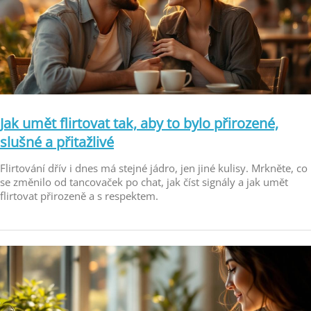
Jak umět flirtovat tak, aby to bylo přirozené,
slušné a přitažlivé
Flirtování dřív i dnes má stejné jádro, jen jiné kulisy. Mrkněte, co
se změnilo od tancovaček po chat, jak číst signály a jak umět
flirtovat přirozeně a s respektem.