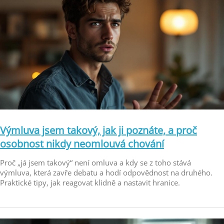
Výmluva jsem takový, jak ji poznáte, a proč
osobnost nikdy neomlouvá chování
Proč „já jsem takový“ není omluva a kdy se z toho stává
výmluva, která zavře debatu a hodí odpovědnost na druhého.
Praktické tipy, jak reagovat klidně a nastavit hranice.