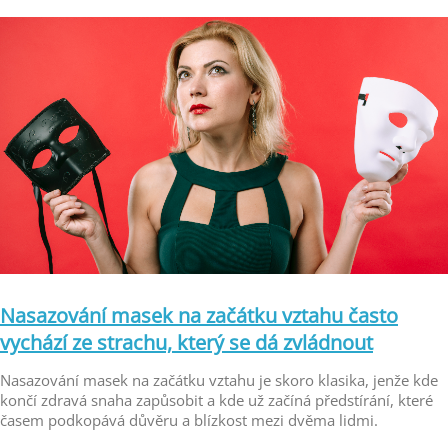
Nasazování masek na začátku vztahu často
vychází ze strachu, který se dá zvládnout
Nasazování masek na začátku vztahu je skoro klasika, jenže kde
končí zdravá snaha zapůsobit a kde už začíná předstírání, které
časem podkopává důvěru a blízkost mezi dvěma lidmi.