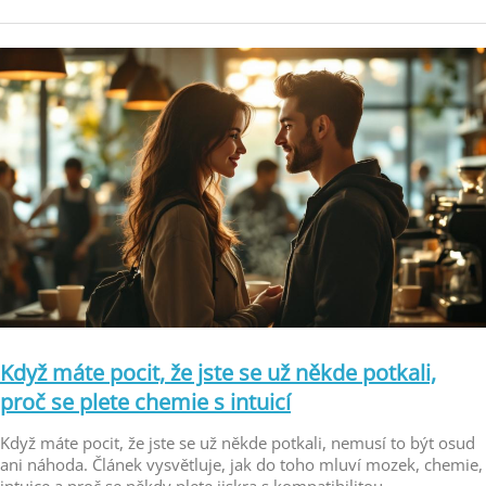
Když máte pocit, že jste se už někde potkali,
proč se plete chemie s intuicí
Když máte pocit, že jste se už někde potkali, nemusí to být osud
ani náhoda. Článek vysvětluje, jak do toho mluví mozek, chemie,
intuice a proč se někdy plete jiskra s kompatibilitou.