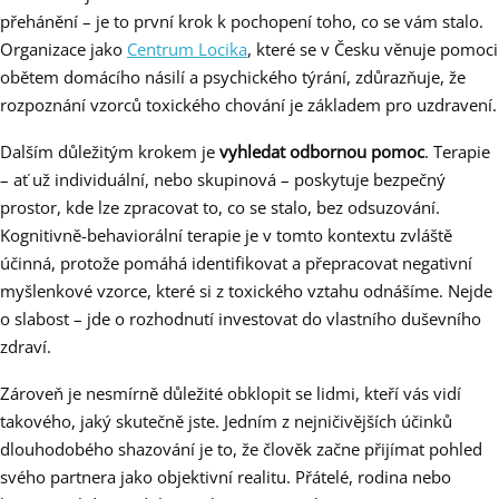
přehánění – je to první krok k pochopení toho, co se vám stalo.
Organizace jako
Centrum Locika
, které se v Česku věnuje pomoci
obětem domácího násilí a psychického týrání, zdůrazňuje, že
rozpoznání vzorců toxického chování je základem pro uzdravení.
Dalším důležitým krokem je
vyhledat odbornou pomoc
. Terapie
– ať už individuální, nebo skupinová – poskytuje bezpečný
prostor, kde lze zpracovat to, co se stalo, bez odsuzování.
Kognitivně-behaviorální terapie je v tomto kontextu zvláště
účinná, protože pomáhá identifikovat a přepracovat negativní
myšlenkové vzorce, které si z toxického vztahu odnášíme. Nejde
o slabost – jde o rozhodnutí investovat do vlastního duševního
zdraví.
Zároveň je nesmírně důležité obklopit se lidmi, kteří vás vidí
takového, jaký skutečně jste. Jedním z nejničivějších účinků
dlouhodobého shazování je to, že člověk začne přijímat pohled
svého partnera jako objektivní realitu. Přátelé, rodina nebo