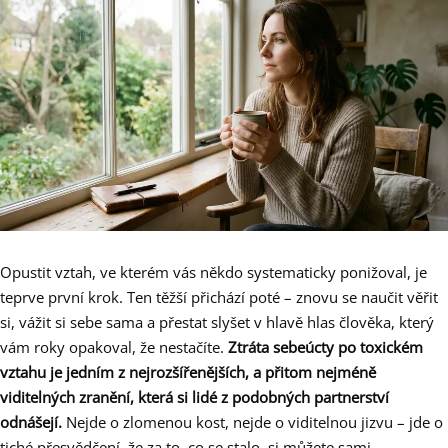
Opustit vztah, ve kterém vás někdo systematicky ponižoval, je
teprve první krok. Ten těžší přichází poté – znovu se naučit věřit
si, vážit si sebe sama a přestat slyšet v hlavě hlas člověka, který
vám roky opakoval, že nestačíte.
Ztráta sebeúcty po toxickém
vztahu je jedním z nejrozšířenějších, a přitom nejméně
viditelných zranění, která si lidé z podobných partnerství
odnášejí.
Nejde o zlomenou kost, nejde o viditelnou jizvu – jde o
tiché přesvědčení, že za to, co se stalo, si můžete sami.