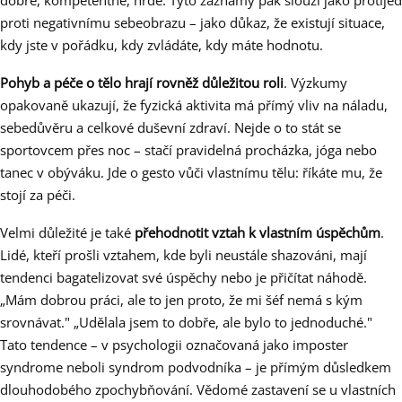
dobře, kompetentně, hrdě. Tyto záznamy pak slouží jako protijed
proti negativnímu sebeobrazu – jako důkaz, že existují situace,
kdy jste v pořádku, kdy zvládáte, kdy máte hodnotu.
Pohyb a péče o tělo hrají rovněž důležitou roli
. Výzkumy
opakovaně ukazují, že fyzická aktivita má přímý vliv na náladu,
sebedůvěru a celkové duševní zdraví. Nejde o to stát se
sportovcem přes noc – stačí pravidelná procházka, jóga nebo
tanec v obýváku. Jde o gesto vůči vlastnímu tělu: říkáte mu, že
stojí za péči.
Velmi důležité je také
přehodnotit vztah k vlastním úspěchům
.
Lidé, kteří prošli vztahem, kde byli neustále shazováni, mají
tendenci bagatelizovat své úspěchy nebo je přičítat náhodě.
„Mám dobrou práci, ale to jen proto, že mi šéf nemá s kým
srovnávat." „Udělala jsem to dobře, ale bylo to jednoduché."
Tato tendence – v psychologii označovaná jako imposter
syndrome neboli syndrom podvodníka – je přímým důsledkem
dlouhodobého zpochybňování. Vědomé zastavení se u vlastních