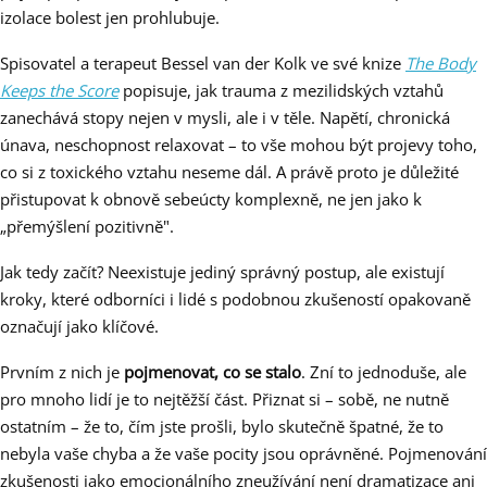
izolace bolest jen prohlubuje.
Spisovatel a terapeut Bessel van der Kolk ve své knize
The Body
Keeps the Score
popisuje, jak trauma z mezilidských vztahů
zanechává stopy nejen v mysli, ale i v těle. Napětí, chronická
únava, neschopnost relaxovat – to vše mohou být projevy toho,
co si z toxického vztahu neseme dál. A právě proto je důležité
přistupovat k obnově sebeúcty komplexně, ne jen jako k
„přemýšlení pozitivně".
Jak tedy začít? Neexistuje jediný správný postup, ale existují
kroky, které odborníci i lidé s podobnou zkušeností opakovaně
označují jako klíčové.
Prvním z nich je
pojmenovat, co se stalo
. Zní to jednoduše, ale
pro mnoho lidí je to nejtěžší část. Přiznat si – sobě, ne nutně
ostatním – že to, čím jste prošli, bylo skutečně špatné, že to
nebyla vaše chyba a že vaše pocity jsou oprávněné. Pojmenování
zkušenosti jako emocionálního zneužívání není dramatizace ani