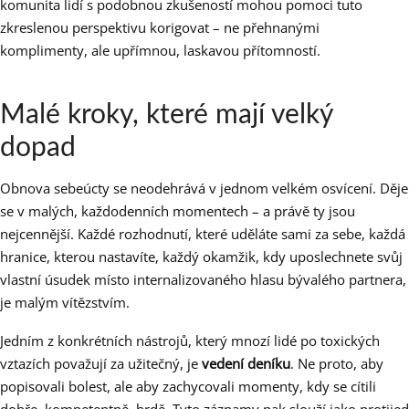
komunita lidí s podobnou zkušeností mohou pomoci tuto
zkreslenou perspektivu korigovat – ne přehnanými
komplimenty, ale upřímnou, laskavou přítomností.
Malé kroky, které mají velký
dopad
Obnova sebeúcty se neodehrává v jednom velkém osvícení. Děje
se v malých, každodenních momentech – a právě ty jsou
nejcennější. Každé rozhodnutí, které uděláte sami za sebe, každá
hranice, kterou nastavíte, každý okamžik, kdy uposlechnete svůj
vlastní úsudek místo internalizovaného hlasu bývalého partnera,
je malým vítězstvím.
Jedním z konkrétních nástrojů, který mnozí lidé po toxických
vztazích považují za užitečný, je
vedení deníku
. Ne proto, aby
popisovali bolest, ale aby zachycovali momenty, kdy se cítili