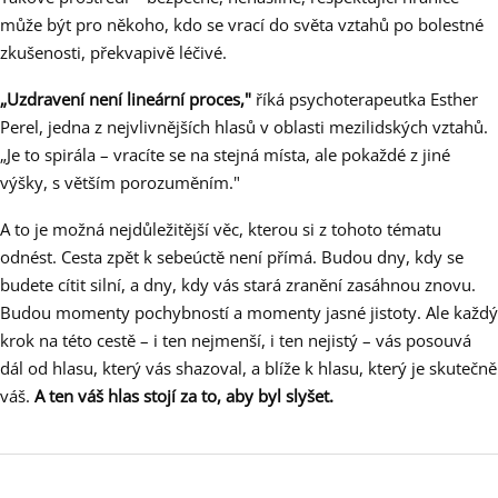
může být pro někoho, kdo se vrací do světa vztahů po bolestné
zkušenosti, překvapivě léčivé.
„Uzdravení není lineární proces,"
říká psychoterapeutka Esther
Perel, jedna z nejvlivnějších hlasů v oblasti mezilidských vztahů.
„Je to spirála – vracíte se na stejná místa, ale pokaždé z jiné
výšky, s větším porozuměním."
A to je možná nejdůležitější věc, kterou si z tohoto tématu
odnést. Cesta zpět k sebeúctě není přímá. Budou dny, kdy se
budete cítit silní, a dny, kdy vás stará zranění zasáhnou znovu.
Budou momenty pochybností a momenty jasné jistoty. Ale každý
krok na této cestě – i ten nejmenší, i ten nejistý – vás posouvá
dál od hlasu, který vás shazoval, a blíže k hlasu, který je skutečně
váš.
A ten váš hlas stojí za to, aby byl slyšet.