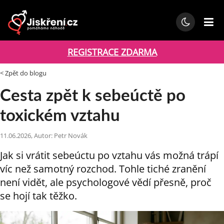
REGISTRACE ZDARMA
< Zpět do blogu
Cesta zpět k sebeúctě po
toxickém vztahu
11.06.2026, Autor: Petr Novák
Jak si vrátit sebeúctu po vztahu vás možná trápí
víc než samotný rozchod. Tohle tiché zranění
není vidět, ale psychologové vědí přesně, proč
se hojí tak těžko.