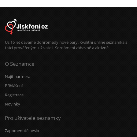
Už 16 let dáváme dohromady nové páry. Kvalitní online seznamka s
tisíci prověřenými uživateli. Seznámení zábavně a aktivně.
O Seznamce
Najít partnera
Přihlášení
Registrace
Novinky
Pro uživatele seznamky
Zapomenuté heslo