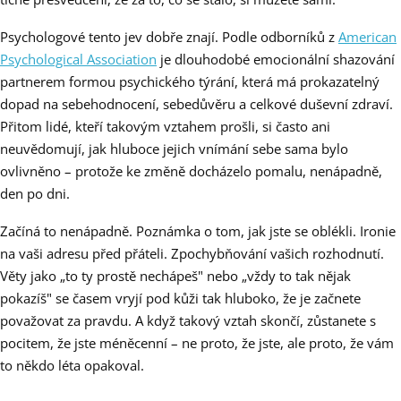
Psychologové tento jev dobře znají. Podle odborníků z
American
Psychological Association
je dlouhodobé emocionální shazování
partnerem formou psychického týrání, která má prokazatelný
dopad na sebehodnocení, sebedůvěru a celkové duševní zdraví.
Přitom lidé, kteří takovým vztahem prošli, si často ani
neuvědomují, jak hluboce jejich vnímání sebe sama bylo
ovlivněno – protože ke změně docházelo pomalu, nenápadně,
den po dni.
Začíná to nenápadně. Poznámka o tom, jak jste se oblékli. Ironie
na vaši adresu před přáteli. Zpochybňování vašich rozhodnutí.
Věty jako „to ty prostě nechápeš" nebo „vždy to tak nějak
pokazíš" se časem vryjí pod kůži tak hluboko, že je začnete
považovat za pravdu. A když takový vztah skončí, zůstanete s
pocitem, že jste méněcenní – ne proto, že jste, ale proto, že vám
to někdo léta opakoval.