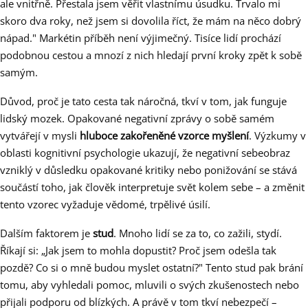
ale vnitřně. Přestala jsem věřit vlastnímu úsudku. Trvalo mi
skoro dva roky, než jsem si dovolila říct, že mám na něco dobrý
nápad." Markétin příběh není výjimečný. Tisíce lidí prochází
podobnou cestou a mnozí z nich hledají první kroky zpět k sobě
samým.
Důvod, proč je tato cesta tak náročná, tkví v tom, jak funguje
lidský mozek. Opakované negativní zprávy o sobě samém
vytvářejí v mysli
hluboce zakořeněné vzorce myšlení
. Výzkumy v
oblasti kognitivní psychologie ukazují, že negativní sebeobraz
vzniklý v důsledku opakované kritiky nebo ponižování se stává
součástí toho, jak člověk interpretuje svět kolem sebe – a změnit
tento vzorec vyžaduje vědomé, trpělivé úsilí.
Dalším faktorem je
stud
. Mnoho lidí se za to, co zažili, stydí.
Říkají si: „Jak jsem to mohla dopustit? Proč jsem odešla tak
pozdě? Co si o mně budou myslet ostatní?" Tento stud pak brání
tomu, aby vyhledali pomoc, mluvili o svých zkušenostech nebo
přijali podporu od blízkých. A právě v tom tkví nebezpečí –