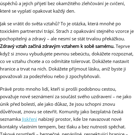
úspěchů a jejich přijetí bez okamžitého zlehčování je cvičení,
které se vyplatí opakovat každý den.
Jak se vrátit do světa vztahů? To je otázka, která mnohé po
toxickém partnerství trápí. Strach z opakování stejného vzorce je
pochopitelný a zdravý – ale nesmí se stát trvalou překážkou.
Zdravý vztah začíná zdravým vztahem k sobě samému.
Teprve
když si znovu vybudujete pevnou sebeúctu, dokážete rozpoznat,
co ve vztahu chcete a co odmítáte tolerovat. Dokážete nastavit
hranice a trvat na nich. Dokážete přijmout lásku, aniž byste ji
považovali za podezřelou nebo ji zpochybňovali.
Právě proto mnoho lidí, kteří si prošli podobnou cestou,
považuje nové seznámení za součást svého uzdravení – ne jako
únik před bolestí, ale jako důkaz, že jsou schopni znovu
důvěřovat, znovu se otevřít. Komunity jako bezplatná česká
seznamka
Jiskření
nabízejí prostor, kde lze navazovat nové
kontakty vlastním tempem, bez tlaku a bez nutnosti spěchat.
Takové prostředí – bezpečné, nenásilné, respektující hranice –