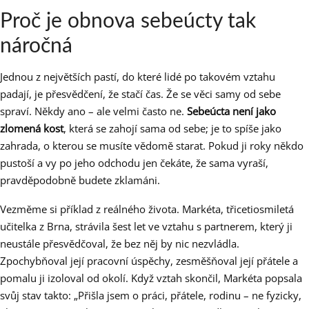
Proč je obnova sebeúcty tak
náročná
Jednou z největších pastí, do které lidé po takovém vztahu
padají, je přesvědčení, že stačí čas. Že se věci samy od sebe
spraví. Někdy ano – ale velmi často ne.
Sebeúcta není jako
zlomená kost
, která se zahojí sama od sebe; je to spíše jako
zahrada, o kterou se musíte vědomě starat. Pokud ji roky někdo
pustoší a vy po jeho odchodu jen čekáte, že sama vyraší,
pravděpodobně budete zklamáni.
Vezměme si příklad z reálného života. Markéta, třicetiosmiletá
učitelka z Brna, strávila šest let ve vztahu s partnerem, který ji
neustále přesvědčoval, že bez něj by nic nezvládla.
Zpochybňoval její pracovní úspěchy, zesměšňoval její přátele a
pomalu ji izoloval od okolí. Když vztah skončil, Markéta popsala
svůj stav takto: „Přišla jsem o práci, přátele, rodinu – ne fyzicky,