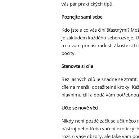
vás pár praktických tipů.
Poznejte sami sebe
Kdo jste a co vás činí šťastnými? Mo
je základem každého seberozvoje. Uděl
a co vám přináší radost. Zkuste si t
pocity.
Stanovte si cíle
Bez jasných cílů je snadné se ztratit
cíle na menší, dosažitelné kroky. Ka
hlavnímu cíli a dodá vám potřebnou
Učte se nové věci
Nikdy není pozdě začít se učit něco 
nástroj nebo třeba vaření exotick
rozšíří vaše obzory, ale také vám p