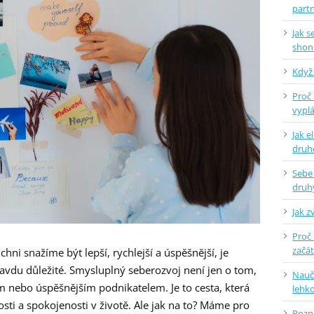
part
Jak 
shon
Když 
Proč 
vyplá
Jak e
dru
Sebe
druh
Jak z
Proč 
začá
hni snažíme být lepší, rychlejší a úspěšnější, je
opravdu důležité. Smysluplný seberozvoj není jen o tom,
Naučt
em nebo úspěšnějším podnikatelem. Je to cesta, která
lehko
sti a spokojenosti v životě. Ale jak na to? Máme pro
Pozne