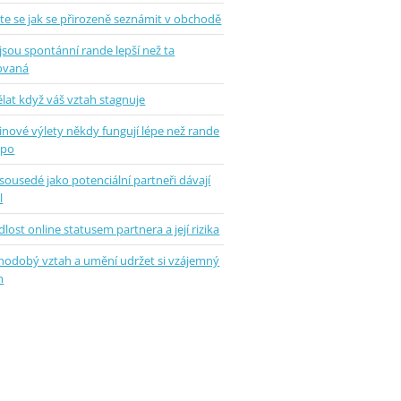
te se jak se přirozeně seznámit v obchodě
jsou spontánní rande lepší než ta
ovaná
lat když váš vztah stagnuje
inové výlety někdy fungují lépe než rande
epo
sousedé jako potenciální partneři dávají
l
lost online statusem partnera a její rizika
hodobý vztah a umění udržet si vzájemný
m