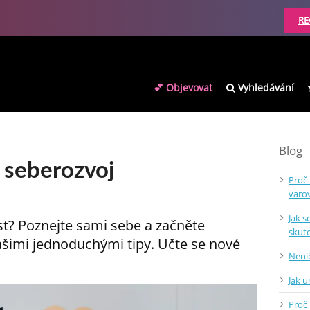
RE
💕 Objevovat
Vyhledávání
Blog
š seberozvoj
Proč
varo
Jak s
st? Poznejte sami sebe a začněte
skut
ašimi jednoduchými tipy. Učte se nové
Nenič
Jak 
Proč 