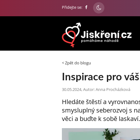
Přidejte se:
< Zpět do blogu
Inspirace pro vá
30.05.2024, Autor: Anna Procházková
Hledáte štěstí a vyrovnano
smysluplný seberozvoj s n
věci a buďte k sobě laskaví.