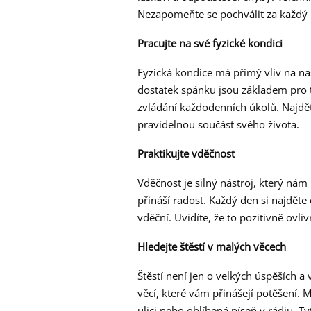
Nezapomeňte se pochválit za každý ú
Pracujte na své fyzické kondici
Fyzická kondice má přímý vliv na na
dostatek spánku jsou základem pro t
zvládání každodenních úkolů. Najděte 
pravidelnou součást svého života.
Praktikujte vděčnost
Vděčnost je silný nástroj, který n
přináší radost. Každý den si najděte ch
vděční. Uvidíte, že to pozitivně ovli
Hledejte štěstí v malých věcech
Štěstí není jen o velkých úspěších 
věcí, které vám přinášejí potěšení. 
ulici nebo oblíbená píseň v rádiu. T