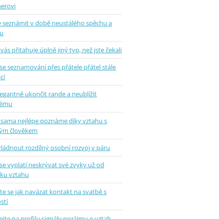
nerovi
se seznámit v době neustálého spěchu a
u
vás přitahuje úplně jiný typ, než jste čekali
se seznamování přes přátele přátel stále
cí
legantně ukončit rande a neublížit
hému
 sama nejlépe poznáme díky vztahu s
ým člověkem
vládnout rozdílný osobní rozvoj v páru
se vyplatí neskrývat své zvyky už od
tku vztahu
e se jak navázat kontakt na svatbě s
stí
jte na profilu signály nezájmu o vztah