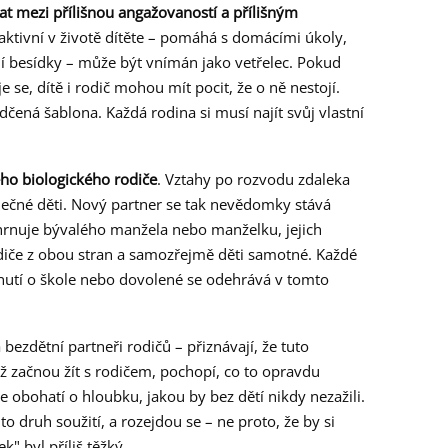
t mezi přílišnou angažovaností a přílišným
 aktivní v životě dítěte – pomáhá s domácími úkoly,
lní besídky – může být vnímán jako vetřelec. Pokud
 se, dítě i rodič mohou mít pocit, že o ně nestojí.
čená šablona. Každá rodina si musí najít svůj vlastní
ho biologického rodiče
. Vztahy po rozvodu zdaleka
olečné děti. Nový partner se tak nevědomky stává
zahrnuje bývalého manžela nebo manželku, jejich
iče z obou stran a samozřejmě děti samotné. Každé
dnutí o škole nebo dovolené se odehrává v tomto
bezdětní partneři rodičů – přiznávají, že tuto
 začnou žít s rodičem, pochopí, co to opravdu
je obohatí o hloubku, jakou by bez dětí nikdy nezažili.
ento druh soužití, a rozejdou se – ne proto, že by si
k" byl příliš těžký.