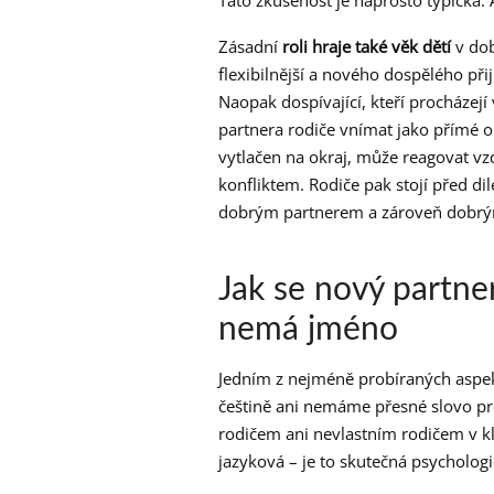
Tato zkušenost je naprosto typická.
Zásadní
roli hraje také věk dětí
v dob
flexibilnější a nového dospělého přij
Naopak dospívající, kteří procházejí
partnera rodiče vnímat jako přímé oh
vytlačen na okraj, může reagovat 
konfliktem. Rodiče pak stojí před d
dobrým partnerem a zároveň dobrý
Jak se nový partner
nemá jméno
Jedním z nejméně probíraných aspek
češtině ani nemáme přesné slovo pro
rodičem ani nevlastním rodičem v kl
jazyková – je to skutečná psychologi