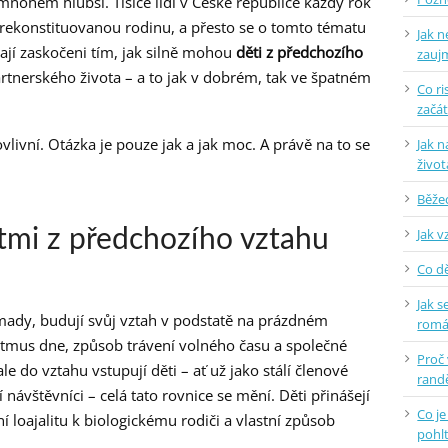
ohem hlubší. Tisíce lidí v České republice každý rok
rekonstituovanou rodinu, a přesto se o tomto tématu
Jak n
ají zaskočeni tím, jak silně mohou
děti z předchozího
zauj
tnerského života – a to jak v dobrém, tak ve špatném
Co ri
začá
vlivní. Otázka je pouze jak a jak moc. A právě na to se
Jak n
život
Běžec
Jak v
dětmi z předchozího vztahu
Co dě
Jak s
omady, budují svůj vztah v podstatě na prázdném
rom
rytmus dne, způsob trávení volného času a společné
Proč
e do vztahu vstupují děti – ať už jako stálí členové
randě
návštěvníci – celá tato rovnice se mění. Děti přinášejí
Co je
ní loajalitu k biologickému rodiči a vlastní způsob
pohlt