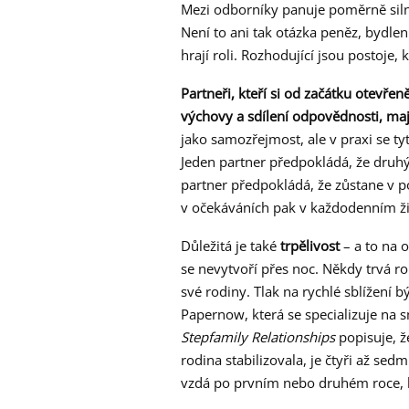
Mezi odborníky panuje poměrně siln
Není to ani tak otázka peněz, bydlen
hrají roli. Rozhodující jsou postoje
Partneři, kteří si od začátku otevře
výchovy a sdílení odpovědnosti, maj
jako samozřejmost, ale v praxi se 
Jeden partner předpokládá, že druh
partner předpokládá, že zůstane v 
v očekáváních pak v každodenním živ
Důležitá je také
trpělivost
– a to na 
se nevytvoří přes noc. Někdy trvá r
své rodiny. Tlak na rychlé sblížení 
Papernow, která se specializuje na 
Stepfamily Relationships
popisuje, ž
rodina stabilizovala, je čtyři až se
vzdá po prvním nebo druhém roce, kd