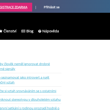
GISTRACE ZDARMA
|
Přihlásit se
Členství
Blog
Nápověda
 by člověk neměl ignorovat drobné
vné signály
e seznamovat jako introvert a najít
ečný vztah
te si vztah srovnáváním se s ostatními
uniknout stereotypu v dlouholetém vztahu
první setkání s rodinou prozradí hodně o