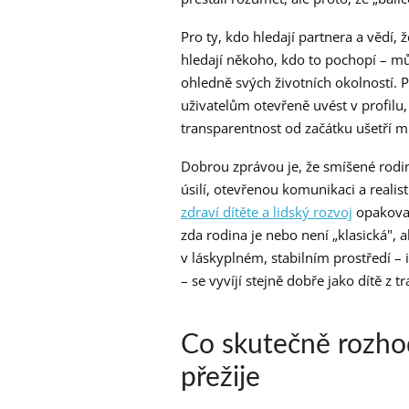
Pro ty, kdo hledají partnera a vědí, 
hledají někoho, kdo to pochopí – m
ohledně svých životních okolností. 
uživatelům otevřeně uvést v profilu, z
transparentnost od začátku ušetří
Dobrou zprávou je, že smíšené rod
úsilí, otevřenou komunikaci a realis
zdraví dítěte a lidský rozvoj
opakovan
zda rodina je nebo není „klasická", a
v láskyplném, stabilním prostředí – i
– se vyvíjí stejně dobře jako dítě z t
Co skutečně rozho
přežije