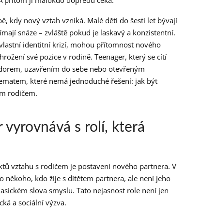
 A přitom ji málokdo dopředu čeká.
ě, kdy nový vztah vzniká. Malé děti do šesti let bývají
ímají snáze – zvláště pokud je laskavý a konzistentní.
 vlastní identitní krizí, mohou přítomnost nového
rožení své pozice v rodině. Teenager, který se cítí
vzdorem, uzavřením do sebe nebo otevřeným
ilematem, které nemá jednoduché řešení: jak být
m rodičem.
 vyrovnává s rolí, která
tů vztahu s rodičem je postavení nového partnera. V
 někoho, kdo žije s dítětem partnera, ale není jeho
asickém slova smyslu. Tato nejasnost role není jen
cká a sociální výzva.