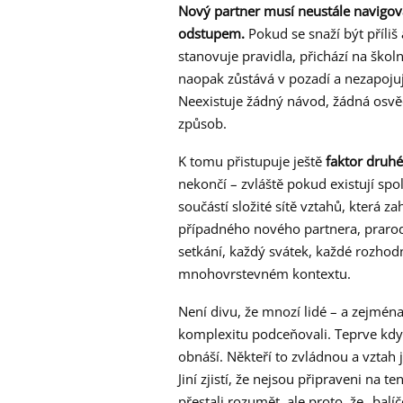
Nový partner musí neustále navigova
odstupem.
Pokud se snaží být příliš
stanovuje pravidla, přichází na ško
naopak zůstává v pozadí a nezapojuje
Neexistuje žádný návod, žádná osvěd
způsob.
K tomu přistupuje ještě
faktor druhé
nekončí – zvláště pokud existují sp
součástí složité sítě vztahů, která 
případného nového partnera, prarod
setkání, každý svátek, každé rozho
mnohovrstevném kontextu.
Není divu, že mnozí lidé – a zejména 
komplexitu podceňovali. Teprve když
obnáší. Někteří to zvládnou a vztah 
Jiní zjistí, že nejsou připraveni na t
přestali rozumět, ale proto, že „balíče