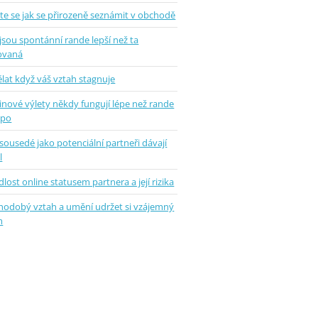
te se jak se přirozeně seznámit v obchodě
jsou spontánní rande lepší než ta
ovaná
lat když váš vztah stagnuje
inové výlety někdy fungují lépe než rande
epo
sousedé jako potenciální partneři dávají
l
lost online statusem partnera a její rizika
hodobý vztah a umění udržet si vzájemný
m