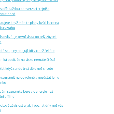
ezačít každou konverzaci stejně a
mout hned
skujete když měníte plány kvůli lásce na
tku vztahu
ás ovlivňuje první láska po celý zbytek
a
ké skupiny spojují lidi víc než čekáte
zniká pocit, že na lásku nemáte štěstí
lat když rande trvá déle než chcete
e seznámit na dovolené a nezůstat jen u
ánku
 vám seznamka bere víc energie než
ní offline
 citová závislost a jak ji poznat dřív než vás
í