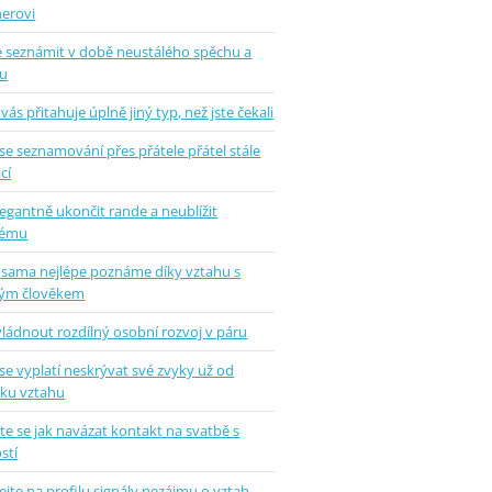
nerovi
se seznámit v době neustálého spěchu a
u
vás přitahuje úplně jiný typ, než jste čekali
se seznamování přes přátele přátel stále
cí
legantně ukončit rande a neublížit
hému
 sama nejlépe poznáme díky vztahu s
ým člověkem
vládnout rozdílný osobní rozvoj v páru
se vyplatí neskrývat své zvyky už od
tku vztahu
e se jak navázat kontakt na svatbě s
stí
jte na profilu signály nezájmu o vztah