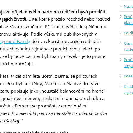
Nauč
, že přijetí nového partnera rodičem bývá pro děti
Proč 
jejich životě.
Dítě, které prožilo rozchod nebo rozvod
plán
nat se zásadní změnou. Příchod nového dospělého do
Co dě
 znovu aktivuje. Podle výzkumů publikovaných v
iage and Family
děti v rekonstituovaných rodinách
Skup
lémů s chováním zejména v prvních dvou letech po
nasl
, že by nový partner byl špatný člověk – je to prostě
Proč 
terá ho ohrožuje.
smys
éta, třicetiosmiletá účetní z Brna, se po čtyřech
Posed
ra. Petr byl bezdětný, Markéta měla dvě dcery ve
Dlou
ztahu popisuje jako „neustálé balancování na hraně".
záje
at jinak než jménem, nešla s ním ani na procházku a
trávit s Petrem, se proměnil v emocionální
 jsem ho, ale cítila jsem se neustále roztrhaná na dva
ro všechny."