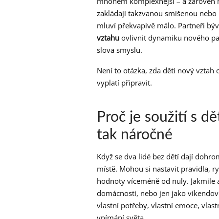
mnohem komplexnější – a zároveň mn
zakládají takzvanou smíšenou nebo 
mluví překvapivě málo. Partneři býv
vztahu
ovlivnit dynamiku nového par
slova smyslu.
Není to otázka, zda děti nový vztah o
vyplatí připravit.
Proč je soužití s 
tak náročné
Když se dva lidé bez dětí dají dohr
místě. Mohou si nastavit pravidla, 
hodnoty víceméně od nuly. Jakmile al
domácnosti, nebo jen jako víkendoví 
vlastní potřeby, vlastní emoce, vlast
vnímání světa.