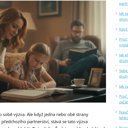
part
Jak 
shon
Když 
Proč 
vyplá
Jak e
dru
Sebe
druh
Jak z
Proč 
začá
Naučt
o sobě výzva. Ale když jedna nebo obě strany
lehko
z předchozího partnerství, stává se tato výzva
Pozne