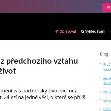
RE
💕 Objevovat
Vyhledávání
Blog
i z předchozího vztahu
Proč
život
varo
Jak s
skut
mění váš partnerský život víc, než
Nenič
 Záleží na jedné věci, o které se příliš
Jak 
Proč 