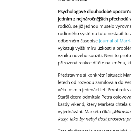
Psychologové dlouhodobě upozorňují
jedním z nejnáročnějších přechodů v 
rodičů, se již jednou muselo vyrov
rodinného systému tuto nestabilitu
odborném časopise
Journal of Marr
vykazují vyšší míru úzkosti a prob
vzniku nového soužití. Není to proto
přirozená reakce dítěte na změnu, k
Představme si konkrétní situaci: Mark
letech od rozvodu zamilovala do Pet
věku osm a jedenáct let. První rok v
Starší dcera odmítala Petra oslovov
každý víkend, který Markéta chtěla s
vyjednávání. Markéta říká:
„Milovala
kusy. Jako by nebyl dost prostoru p