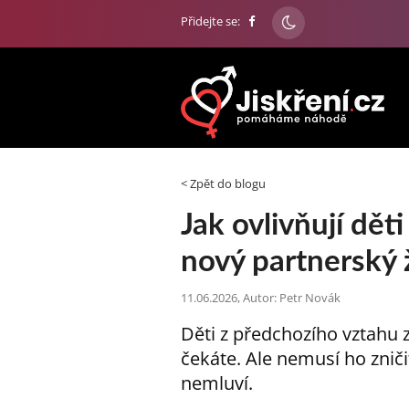
Přidejte se:
< Zpět do blogu
Jak ovlivňují dět
nový partnerský 
11.06.2026, Autor: Petr Novák
Děti z předchozího vztahu z
čekáte. Ale nemusí ho zničit.
nemluví.