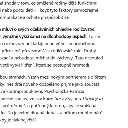
á shoda v tom, co smíšené rodiny dělá funkčními.
í nebo počtu dětí – i když tyto faktory samozřejmě
, komunikace a ochota přizpůsobit se.
ně mluví o svých očekáváních ohledně rodičovství,
í výrazně vyšší šanci na dlouhodobý úspěch.
To zní
tyto rozhovory odkládají nebo vůbec neproběhnou.
ý přirozeně převezme část rodičovské role. Druhý
pozadí a nebude se míchat do výchovy. Tato nesoulad
otě vytváří tření, které se postupně hromadí.
obou stranách. Vztah mezi novým partnerem a dítětem
oky, než dítě nového dospělého přijme jako součást
bývá kontraproduktivní. Psycholožka Patricia
smíšené rodiny, ve své knize
Surviving and Thriving in
e průměrný čas potřebný k tomu, aby se smíšená
dm let. To je velmi dlouhá doba – a přitom mnoho párů
y je tlak největší.