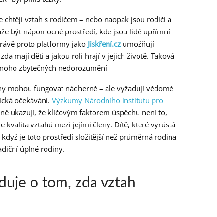
že chtějí vztah s rodičem – nebo naopak jsou rodiči a
ůže být nápomocné prostředí, kde jsou lidé upřímní
Právě proto platformy jako
Jiskření.cz
umožňují
da mají děti a jakou roli hrají v jejich životě. Taková
 mnoho zbytečných nedorozumění.
iny mohou fungovat nádherně – ale vyžadují vědomé
tická očekávání.
Výzkumy Národního institutu pro
ě ukazují, že klíčovým faktorem úspěchu není to,
le kvalita vztahů mezi jejími členy. Dítě, které vyrůstá
 když je toto prostředí složitější než průměrná rodina
radiční úplné rodiny.
duje o tom, zda vztah