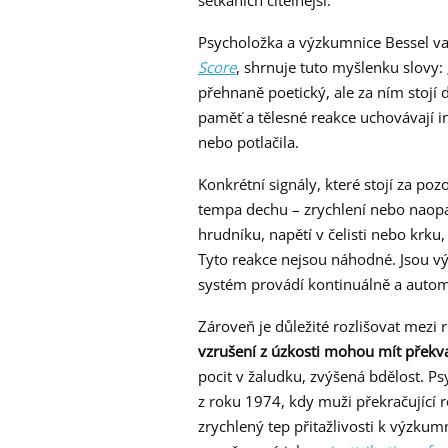
setkáních čitelnější.
Psycholožka a výzkumnice Bessel van
Score
, shrnuje tuto myšlenku slovy:
přehnaně poetický, ale za ním stojí 
paměť a tělesné reakce uchovávají 
nebo potlačila.
Konkrétní signály, které stojí za po
tempa dechu – zrychlení nebo naopak
hrudníku, napětí v čelisti nebo krk
Tyto reakce nejsou náhodné. Jsou 
systém provádí kontinuálně a autom
Zároveň je důležité rozlišovat mezi
vzrušení z úzkosti mohou mít překv
pocit v žaludku, zvýšená bdělost. P
z roku 1974, kdy muži překračující r
zrychlený tep přitažlivosti k výzkum