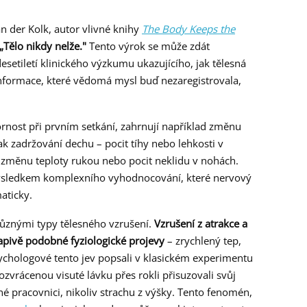
 der Kolk, autor vlivné knihy
The Body Keeps the
„Tělo nikdy nelže."
Tento výrok se může zdát
desetiletí klinického výzkumu ukazujícího, jak tělesná
informace, které vědomá mysl buď nezaregistrovala,
zornost při prvním setkání, zahrnují například změnu
 zadržování dechu – pocit tíhy nebo lehkosti v
u, změnu teploty rukou nebo pocit neklidu v nohách.
výsledkem komplexního vyhodnocování, které nervový
aticky.
 různými typy tělesného vzrušení.
Vzrušení z atrakce a
apivě podobné fyziologické projevy
– zrychlený tep,
sychologové tento jev popsali v klasickém experimentu
ozvrácenou visuté lávku přes rokli přisuzovali svůj
né pracovnici, nikoliv strachu z výšky. Tento fenomén,