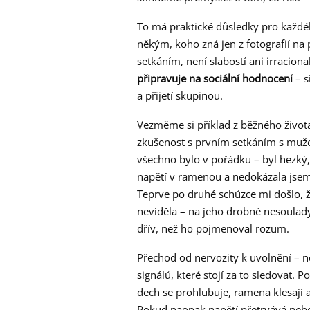
To má praktické důsledky pro každé
někým, koho zná jen z fotografií na 
setkáním, není slabostí ani irracional
připravuje na sociální hodnocení
– s
a přijetí skupinou.
Vezměme si příklad z běžného života. 
zkušenost s prvním setkáním s muže
všechno bylo v pořádku – byl hezký, m
napětí v ramenou a nedokázala jsem s
Teprve po druhé schůzce mi došlo, 
neviděla – na jeho drobné nesoulad
dřív, než ho pojmenoval rozum.
Přechod od nervozity k uvolnění – n
signálů, které stojí za to sledovat.
dech se prohlubuje, ramena klesají a
Pokud naopak napětí přetrvává nebo