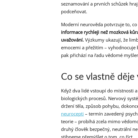
seznamování a prvních schůzek hraje 
podceňovat.
Moderní neurověda potvrzuje to, co li
informace rychleji než mozková kůra
uvažování.
Výzkumy ukazují, že limb
emocemi a přežitím – vyhodnocuje 
pak přichází na řadu vědomé myšlení.
Co se vlastně děje
Když dva lidé vstoupí do místnosti a 
biologických procesů. Nervový systé
držení těla, způsob pohybu, dokonce 
neurocepti
– termín zavedený psych
teorie – probíhá zcela mimo vědomo
druhý člověk bezpečný, neutrální ne
stihneme přemýšlet o tom, co říct.