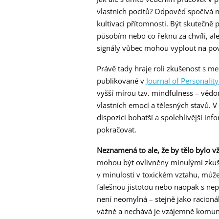
vlastních pocitů? Odpověď spočívá n
kultivaci přítomnosti. Být skutečně
působím nebo co řeknu za chvíli, ale
signály vůbec mohou vyplout na po
Právě tady hraje roli zkušenost s me
publikované v
Journal of Personalit
vyšší mírou tzv. mindfulness – vědo
vlastních emocí a tělesných stavů. 
dispozici bohatší a spolehlivější i
pokračovat.
Neznamená to ale, že by tělo bylo v
mohou být ovlivněny minulými zkuše
v minulosti v toxickém vztahu, můž
falešnou jistotou nebo naopak s nepř
není neomylná – stejně jako racionáln
vážně a nechává je vzájemně komun