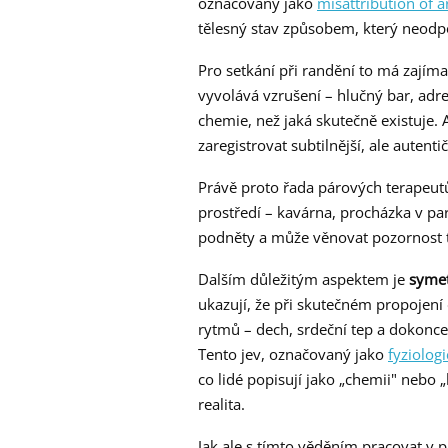
označovaný jako
misattribution of a
tělesný stav způsobem, který neodp
Pro setkání při randění to má zajíma
vyvolává vzrušení – hlučný bar, adren
chemie, než jaká skutečně existuje.
zaregistrovat subtilnější, ale autentič
Právě proto řada párových terapeutů
prostředí – kavárna, procházka v pa
podněty a může věnovat pozornost t
Dalším důležitým aspektem je
symet
ukazují, že při skutečném propojení 
rytmů – dech, srdeční tep a dokonce
Tento jev, označovaný jako
fyziolog
co lidé popisují jako „chemii" nebo „
realita.
Jak ale s tímto věděním pracovat v p