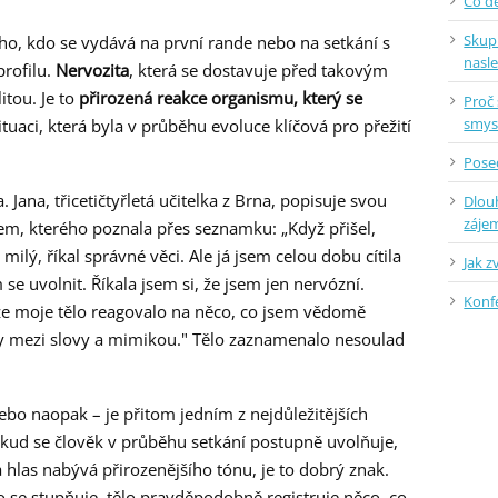
Co dě
Skup
ho, kdo se vydává na první rande nebo na setkání s
nasl
profilu.
Nervozita
, která se dostavuje před takovým
itou. Je to
přirozená reakce organismu, který se
Proč 
smys
ituaci, která byla v průběhu evoluce klíčová pro přežití
Posed
Jana, třicetičtyřletá učitelka z Brna, popisuje svou
Dlou
záje
m, kterého poznala přes seznamku: „Když přišel,
ilý, říkal správné věci. Ale já jsem celou dobu cítila
Jak z
e uvolnit. Říkala jsem si, že jsem jen nervózní.
Konf
že moje tělo reagovalo na něco, co jsem vědomě
y mezi slovy a mimikou." Tělo zaznamenalo nesoulad
ebo naopak – je přitom jedním z nejdůležitějších
 Pokud se člověk v průběhu setkání postupně uvolňuje,
 hlas nabývá přirozenějšího tónu, je to dobrý znak.
 se stupňuje, tělo pravděpodobně registruje něco, co