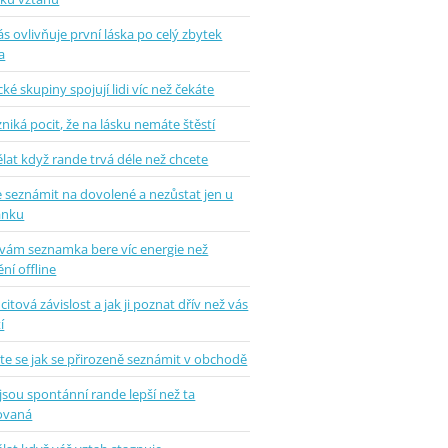
ás ovlivňuje první láska po celý zbytek
a
ké skupiny spojují lidi víc než čekáte
zniká pocit, že na lásku nemáte štěstí
lat když rande trvá déle než chcete
e seznámit na dovolené a nezůstat jen u
ánku
 vám seznamka bere víc energie než
ní offline
 citová závislost a jak ji poznat dřív než vás
í
te se jak se přirozeně seznámit v obchodě
jsou spontánní rande lepší než ta
ovaná