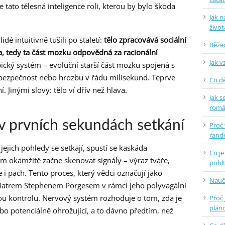
tato tělesná inteligence roli, kterou by bylo škoda
Jak n
život
dé intuitivně tušili po staletí:
tělo zpracovává sociální
Běžec
, tedy ta část mozku odpovědná za racionální
Jak v
ický systém – evoluční starší část mozku spojená s
bezpečnost nebo hrozbu v řádu milisekund. Teprve
Co dě
 Jinými slovy: tělo ví dřív než hlava.
Jak s
rom
 v prvních sekundách setkání
Proč
randě
jejich pohledy se setkají, spustí se kaskáda
Co je
m okamžitě začne skenovat signály – výraz tváře,
pohlt
i pach. Tento proces, který vědci označují jako
Nauč
iatrem Stephenem Porgesem v rámci jeho polyvagální
u kontrolu. Nervový systém rozhoduje o tom, zda je
Proč 
plán
bo potenciálně ohrožující, a to dávno předtím, než