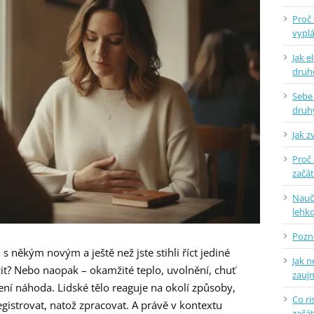
Proč 
vyplá
Jak e
dru
Sebe
druh
Jak z
Proč 
začá
Naučt
lehko
Pozne
 s někým novým a ještě než jste stihli říct jediné
Jak n
ocit? Nebo naopak – okamžité teplo, uvolnění, chuť
zauj
ení náhoda. Lidské tělo reaguje na okolí způsoby,
Co ri
gistrovat, natož zpracovat. A právě v kontextu
začá