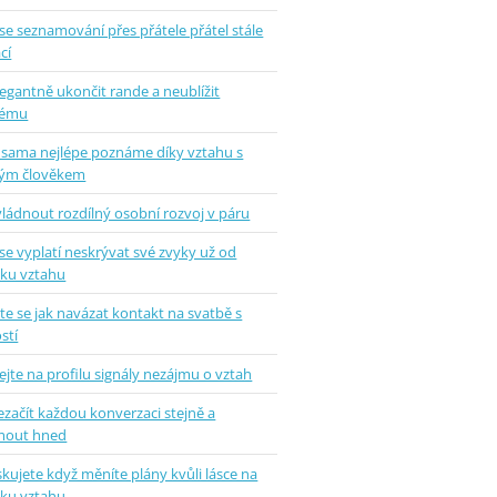
se seznamování přes přátele přátel stále
cí
legantně ukončit rande a neublížit
hému
 sama nejlépe poznáme díky vztahu s
ým člověkem
vládnout rozdílný osobní rozvoj v páru
se vyplatí neskrývat své zvyky už od
tku vztahu
e se jak navázat kontakt na svatbě s
stí
jte na profilu signály nezájmu o vztah
ezačít každou konverzaci stejně a
mout hned
skujete když měníte plány kvůli lásce na
tku vztahu