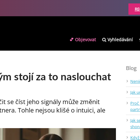
RE
💕 Objevovat
Vyhledávání
Blog
rým stojí za to naslouchat
Nenič
Jak 
čit se číst jeho signály může změnit
Proč 
era. Tohle nejsou klišé o intuici, ale
part
Jak 
shon
Když 