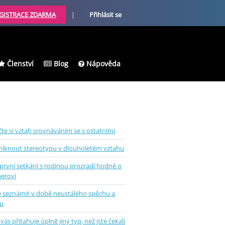
GISTRACE ZDARMA
|
Přihlásit se
Členství
Blog
Nápověda
te si vztah srovnáváním se s ostatními
uniknout stereotypu v dlouholetém vztahu
první setkání s rodinou prozradí hodně o
nerovi
se seznámit v době neustálého spěchu a
u
vás přitahuje úplně jiný typ, než jste čekali