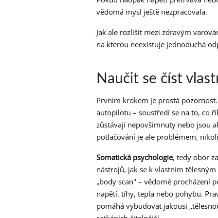
vědomá mysl ještě nezpracovala.
Jak ale rozlišit mezi zdravým varo
na kterou neexistuje jednoduchá odpov
Naučit se číst vlas
Prvním krokem je prostá pozornost. 
autopilotu – soustředí se na to, co ří
zůstávají nepovšimnuty nebo jsou ak
potlačování je ale problémem, nikol
Somatická psychologie
, tedy obor z
nástrojů, jak se k vlastním tělesným 
„body scan" – vědomé procházení pozo
napětí, tíhy, tepla nebo pohybu. Pra
pomáhá vybudovat jakousi „tělesnou 