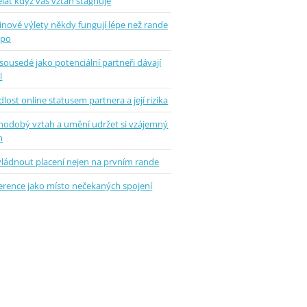
lat když váš vztah stagnuje
inové výlety někdy fungují lépe než rande
epo
sousedé jako potenciální partneři dávají
l
lost online statusem partnera a její rizika
hodobý vztah a umění udržet si vzájemný
m
vládnout placení nejen na prvním rande
erence jako místo nečekaných spojení