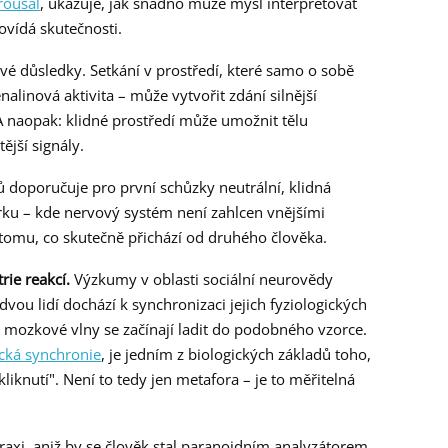
rousal
, ukazuje, jak snadno může mysl interpretovat
ovídá skutečnosti.
vé důsledky. Setkání v prostředí, které samo o sobě
alinová aktivita – může vytvořit zdání silnější
 A naopak: klidné prostředí může umožnit tělu
tější signály.
 doporučuje pro první schůzky neutrální, klidná
rku – kde nervový systém není zahlcen vnějšími
omu, co skutečně přichází od druhého člověka.
rie reakcí.
Výzkumy v oblasti sociální neurovědy
dvou lidí dochází k synchronizaci jejich fyziologických
 mozkové vlny se začínají ladit do podobného vzorce.
ická synchronie
, je jedním z biologických základů toho,
kliknutí". Není to tedy jen metafora – je to měřitelná
raxi, aniž by se člověk stal paranoidním analyzátorem