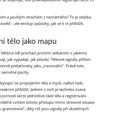
váním a pouhým strachem z neznámého? To je otázka,
ěď – ale existují způsoby, jak se k ní přiblížit.
tní tělo jako mapu
Většina lidí prochází prvními setkáními v jakémsi
kají, jak vypadají, jak působí. Tělesné signály přitom
tivně potlačovány jako „iracionální". Právě toto
i samotné pocity.
abývající se propojením těla a mysli, nabízí řadu
reakcím přiblížit. Jedním z nich je technika zvaná
rností skrze jednotlivé části těla a registrování
videlné cvičení tohoto přístupu mimo stresové situace
gramotnost", díky níž jsou signály při skutečných