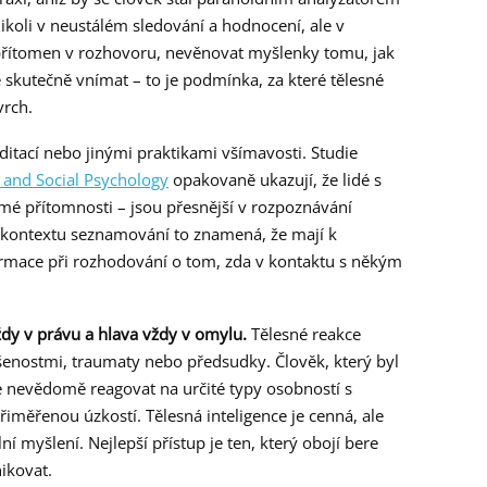
ikoli v neustálém sledování a hodnocení, ale v
 přítomen v rozhovoru, nevěnovat myšlenky tomu, jak
 skutečně vnímat – to je podmínka, za které tělesné
vrch.
ditací nebo jinými praktikami všímavosti. Studie
y and Social Psychology
opakovaně ukazují, že lidé s
mé přítomnosti – jsou přesnější v rozpoznávání
V kontextu seznamování to znamená, že mají k
nformace při rozhodování o tom, zda v kontaktu s někým
ždy v právu a hlava vždy v omylu.
Tělesné reakce
nostmi, traumaty nebo předsudky. Člověk, který byl
e nevědomě reagovat na určité typy osobností s
iměřenou úzkostí. Tělesná inteligence je cenná, ale
í myšlení. Nejlepší přístup je ten, který obojí bere
ikovat.