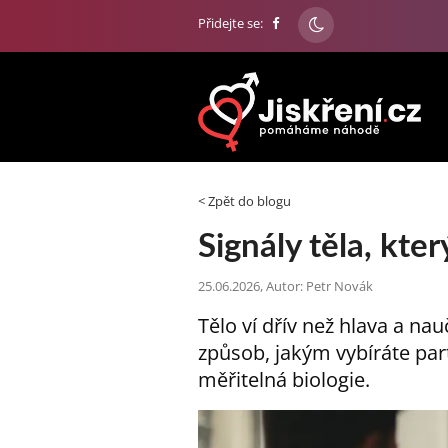
Přidejte se:
< Zpět do blogu
Signály těla, kte
25.06.2026, Autor: Petr Novák
Tělo ví dřív než hlava a nau
způsob, jakým vybíráte partn
měřitelná biologie.