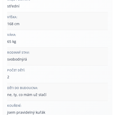
střední
VÝŠKA:
168 cm
VÁHA:
65 kg
RODINNÝ STAV:
svobodný/á
POČET DĚTÍ:
2
DĚTI DO BUDOUCNA:
ne, ty, co mám už stačí
KOUŘENÍ:
jsem pravidelný kuřák