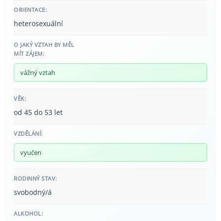
ORIENTACE:
heterosexuální
O JAKÝ VZTAH BY MĚL
MÍT ZÁJEM:
vážný vztah
VĚK:
od 45 do 53 let
VZDĚLÁNÍ:
vyučen
RODINNÝ STAV:
svobodný/á
ALKOHOL: