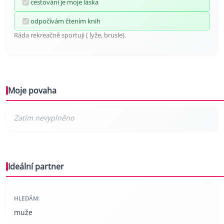
cestování je moje láska
odpočívám čtením knih
Ráda rekreačně sportuji ( lyže, brusle).
Moje povaha
Ideální partner
HLEDÁM:
muže