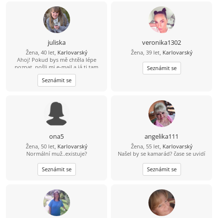
juliska
veronika1302
Žena, 40 let,
Karlovarský
Žena, 39 let,
Karlovarský
Ahoj! Pokud bys mě chtěla lépe
poznat, pošli mi e-mail a já ti tam
Seznámit se
odpovím. Nejsem tu často, takže si
Seznámit se
na tvůj e-mail počkám, abych tě lépe
poznala.
ona5
angelika111
Žena, 50 let,
Karlovarský
Žena, 55 let,
Karlovarský
Normální muž..existuje?
Našel by se kamarád? čase se uvidí
Seznámit se
Seznámit se