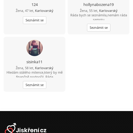
124
hollynabozena19
Žena, 47 let,
Karlovarský
Žena, 55 let,
Karlovarský
Ráda bych se seznámila,nemám ráda
samotu
Seznámit se
Seznámit se
sisinka11
Žena, 58 let,
Karlovarský
Hledám stálého milence,který by mě
finančně podpořil. Ráda
uvařím,upeču.
Seznámit se