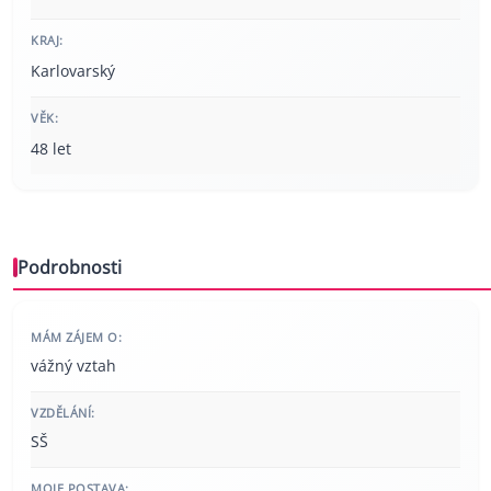
KRAJ:
Karlovarský
VĚK:
48 let
Podrobnosti
MÁM ZÁJEM O:
vážný vztah
VZDĚLÁNÍ:
SŠ
MOJE POSTAVA: