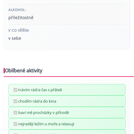
ALKOHOL:
příležitostně
V CO VĚŘÍM:
v sebe
Oblíbené aktivity
trávím rád/a čas s přáteli
chodím rád/a do kina
baví mě procházky v přírodě
nejraději ležím u moře a relaxuji