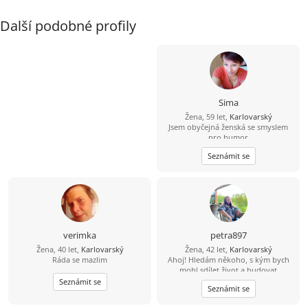
Další podobné profily
Sima
Žena, 59 let,
Karlovarský
Jsem obyčejná ženská se smyslem
pro humor
Seznámit se
verimka
petra897
Žena, 40 let,
Karlovarský
Žena, 42 let,
Karlovarský
Ráda se mazlim
Ahoj! Hledám někoho, s kým bych
mohl sdílet život a budovat
společnou budoucnost. Pokud máš
Seznámit se
Seznámit se
zájem, dej mi svůj e-mail – je to
jednoduché a zd