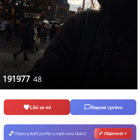
191977
48
Líbí se mi
Napsat zprávu
💕
Objevuj další profily a najdi svou lásku!
💕 Objevovat