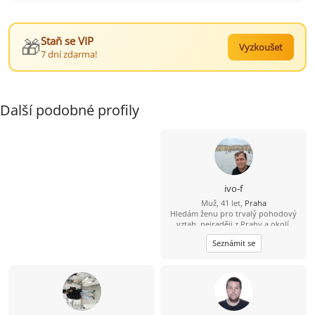
🎁
Staň se VIP
Vyzkoušet
7 dní zdarma!
Další podobné profily
ivo-f
Muž, 41 let,
Praha
Hledám ženu pro trvalý pohodový
vztah, nejraději z Prahy a okolí.
Seznámit se