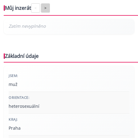
Můj inzerát
<
>
Základní údaje
JSEM:
muž
ORIENTACE:
heterosexuální
KRAJ:
Praha