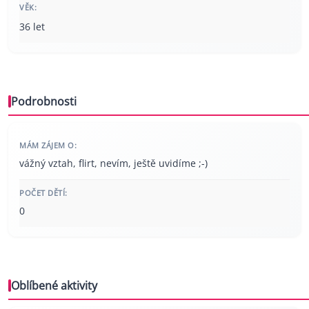
VĚK:
36 let
Podrobnosti
MÁM ZÁJEM O:
vážný vztah, flirt, nevím, ještě uvidíme ;-)
POČET DĚTÍ:
0
Oblíbené aktivity