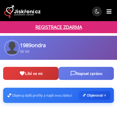
REGISTRACE ZDARMA
1989ondra
36 let
Líbí se mi
Napsat zprávu
💕
Objevuj další profily a najdi svou lásku!
💕 Objevovat