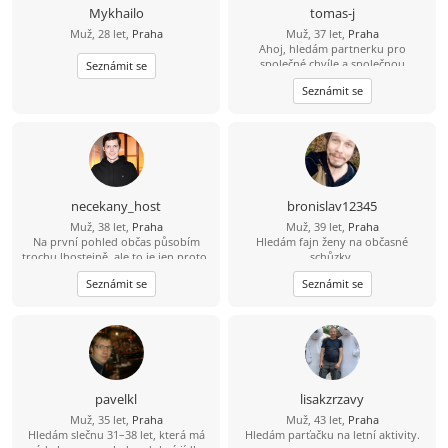
Mykhailo
tomas-j
Muž, 28 let,
Praha
Muž, 37 let,
Praha
Ahoj, hledám partnerku pro
společné chvíle a společnou
Seznámit se
budoucnost. Rád bych se s někým
Seznámit se
seznámil. Věřím, že skutečné
partnerství mezi 2 lidmi existuje. S
pozdravem, Tomáš
necekany_host
bronislav12345
Muž, 38 let,
Praha
Muž, 39 let,
Praha
Na první pohled občas působím
Hledám fajn ženy na občasné
trochu lhostejně, ale to je jen proto,
schůzky.
že svět raději tiše vnímám, než abych
Seznámit se
Seznámit se
měl potřebu ho neustále
komentovat. Pokud se se mnou
naučíš sdílet tohle ticho, jiskra
přeskočí sama.
pavelkl
lisakzrzavy
Muž, 35 let,
Praha
Muž, 43 let,
Praha
Hledám slečnu 31–38 let, která má
Hledám parťačku na letní aktivity.