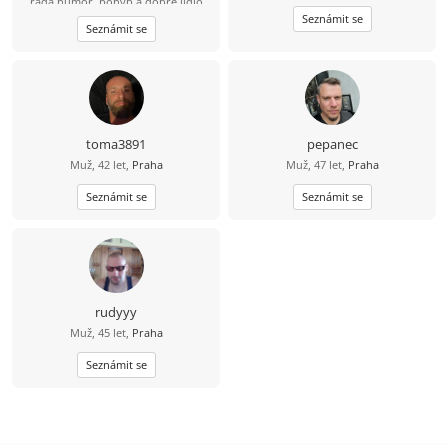
ráda humor, pohyb a dobré jídlo
(ideálně i umí vařit ????). Mě baví
Seznámit se
Seznámit se
lyžování, bowling a dlouhé jízdy na
kole – 80 km beru jako výzvu, ne
utrpení. Hledám někoho, s kým
bude fajn nejen na výletě, ale i doma
u večeře.
toma3891
pepanec
Muž, 42 let,
Praha
Muž, 47 let,
Praha
Seznámit se
Seznámit se
rudyyy
Muž, 45 let,
Praha
Seznámit se