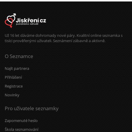
Už 16 let dáváme dohromady nové páry. Kvalitní online seznamka s
tisíci prověřenými uživateli. Seznámení zábavně a aktivně.
O Seznamce
Najít partnera
Přihlášení
Registrace
Novinky
Pro uživatele seznamky
Zapomenuté heslo
Škola seznamování