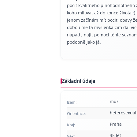
pocit kvalitného plnohodnotného 
koho milovat až do konce života 
jenom začínám mít pocit, obavy že
dobou mě ta myšlenka čím dál více
nápad , najít pomocí téhle sezna
podobně jako já.
Základní údaje
muž
Jsem:
heterosexuál
Orientace:
Praha
Kraj:
35 let
Věk: