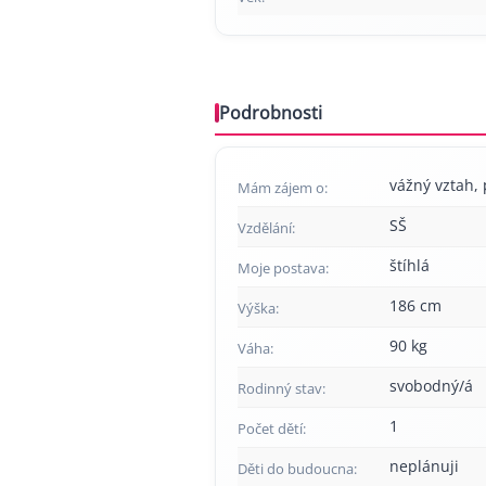
Podrobnosti
vážný vztah, p
Mám zájem o:
SŠ
Vzdělání:
štíhlá
Moje postava:
186 cm
Výška:
90 kg
Váha:
svobodný/á
Rodinný stav:
1
Počet dětí:
neplánuji
Děti do budoucna: