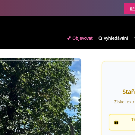
RE
💕 Objevovat
Vyhledávání
Staň
Získej ext
T