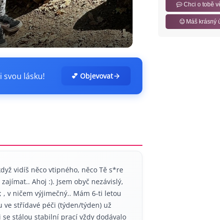
Chci o tobě v
Máš krásný 
i svou lásku!
💕 Objevovat
když vidíš něco vtipného, něco Tě s*re
ajímat.. Ahoj :). Jsem obyč nezávislý,
 , v ničem výjimečný.. Mám 6-ti letou
 ve střídavé péči (týden/týden) už
 se stálou stabilní prací vždy dodávalo