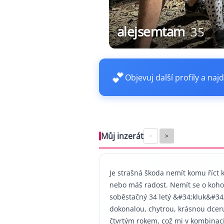
alejsemtam
35
💕
Objevuj další profily a najd
Můj inzerát
<
>
Je strašná škoda nemít komu říct 
nebo máš radost. Nemít se o koho z
soběstačný 34 letý &#34;kluk&#34;
dokonalou, chytrou, krásnou dceru
čtvrtým rokem, což mi v kombinaci