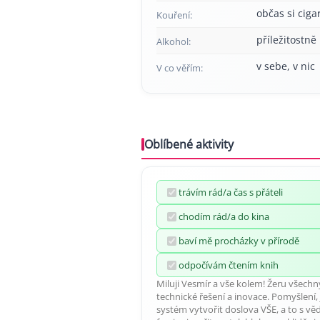
občas si cig
Kouření:
příležitostně
Alkohol:
v sebe, v nic
V co věřím:
Oblíbené aktivity
trávím rád/a čas s přáteli
chodím rád/a do kina
baví mě procházky v přírodě
odpočívám čtením knih
Miluji Vesmír a vše kolem! Žeru všechn
technické řešení a inovace. Pomyšlení
systém vytvořit doslova VŠE, a to s v