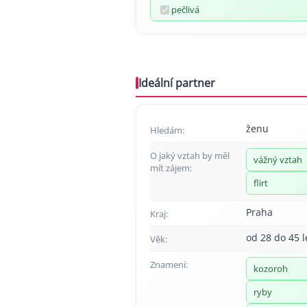
pečlivá
Ideální partner
ženu
Hledám:
O jaký vztah by měl
vážný vztah
mít zájem:
flirt
Praha
Kraj:
od 28 do 45 l
Věk:
Znamení:
kozoroh
ryby