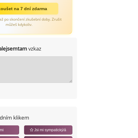
oušet na 7 dní zdarma
až po skončení zkušební doby. Zrušit
můžeš kdykoliv.
alejsemtam
vzkaz
edním klikem
 mi
Jsi mi sympatický/á