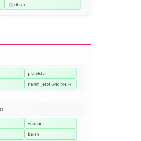
citlivá
přátelství
nevím, ještě uvidíme ;-)
et
vodnář
beran