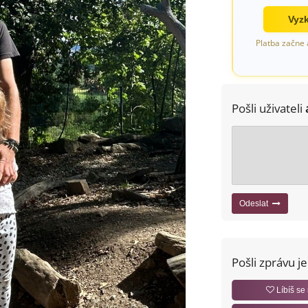
Vyzk
Platba začne 
Pošli uživateli
Odeslat
Pošli zprávu j
Líbíš se