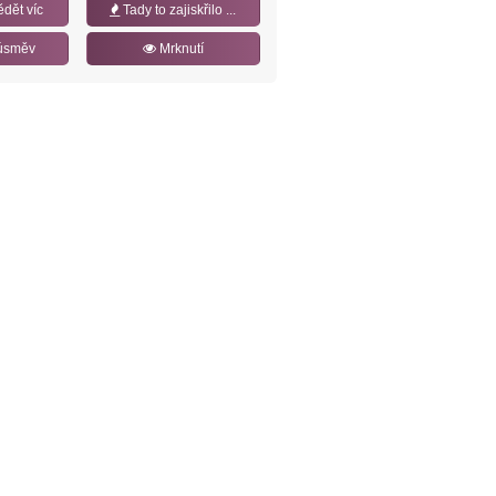
ědět víc
Tady to zajiskřilo ...
úsměv
Mrknutí