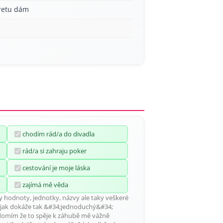
aretu dám
chodím rád/a do divadla
rád/a si zahraju poker
cestování je moje láska
zajímá mě věda
y hodnoty, jednotky, názvy ale taky veškeré
, jak dokáže tak &#34;jednoduchý&#34;
ědomím že to spěje k záhubě mě vážně