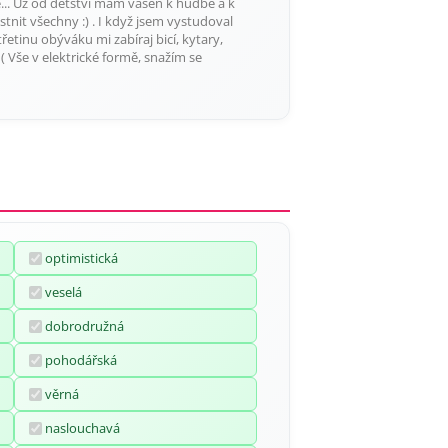
e... Už od dětství mám vášeň k hudbě a k
tnit všechny :) . I když jsem vystudoval
etinu obýváku mi zabíraj bicí, kytary,
( Vše v elektrické formě, snažím se
optimistická
veselá
dobrodružná
pohodářská
věrná
naslouchavá