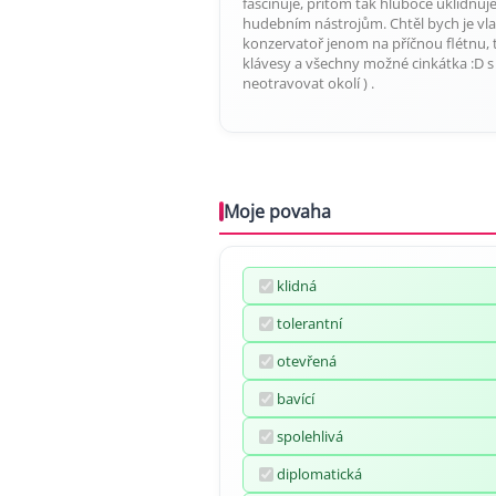
fascinuje, přitom tak hluboce uklidňuj
hudebním nástrojům. Chtěl bych je vlas
konzervatoř jenom na příčnou flétnu, tř
klávesy a všechny možné cinkátka :D s 
neotravovat okolí ) .
Moje povaha
klidná
tolerantní
otevřená
bavící
spolehlivá
diplomatická