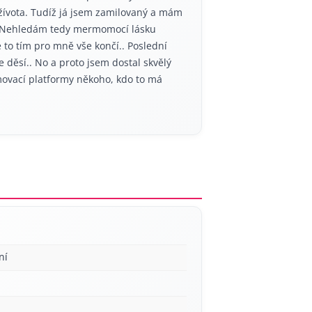
žívota. Tudíž já jsem zamilovaný a mám
:) Nehledám tedy mermomocí lásku
 to tím pro mně vše končí.. Poslední
 děsí.. No a proto jsem dostal skvělý
movací platformy někoho, kdo to má
ní