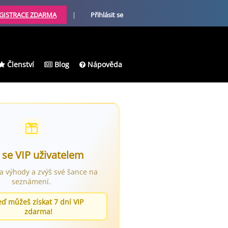
GISTRACE ZDARMA
|
Přihlásit se
Členství
Blog
Nápověda
 se VIP uživatelem
ra výhody a zvýš své šance na
seznámení.
eď můžeš získat 7 dní VIP
zdarma!