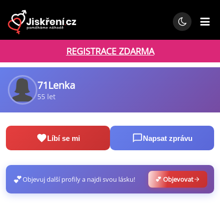
REGISTRACE ZDARMA
71Lenka
55 let
Líbí se mi
Napsat zprávu
💕
Objevuj další profily a najdi svou lásku!
💕 Objevovat