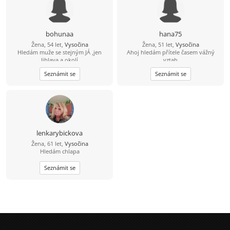
bohunaa
hana75
Žena, 54 let,
Vysočina
Žena, 51 let,
Vysočina
Hledám muže se stejným JÁ ,jen
Ahoj hledám přítele časem vážný
Jihlava a okolí
vztah
Seznámit se
Seznámit se
lenkarybickova
Žena, 61 let,
Vysočina
Hledám chlapa
Seznámit se