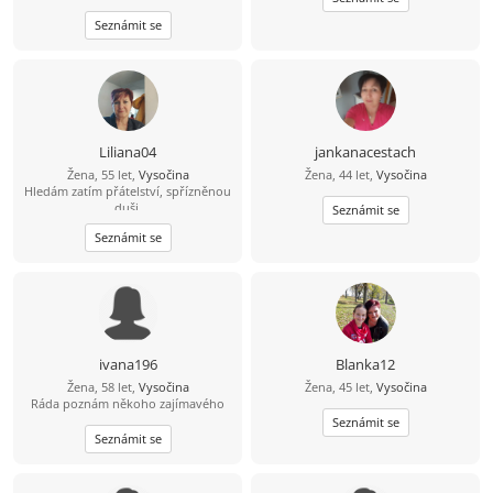
trávím čas v pohybu, na kole, s
Seznámit se
batohem na zádech. Stejně ráda
vypnu u dobrého filmu, knížky.
Zajdu do kina nebo se hodím do
gala a vyrazím do divadla. Hledám
přítele s kterým můžu sdílet radosti i
starosti, smát se a být si vzájemnou
oporou.
Liliana04
jankanacestach
Žena, 55 let,
Vysočina
Žena, 44 let,
Vysočina
Hledám zatím přátelství, spřízněnou
duši.
Seznámit se
Seznámit se
ivana196
Blanka12
Žena, 58 let,
Vysočina
Žena, 45 let,
Vysočina
Ráda poznám někoho zajímavého
Seznámit se
Seznámit se