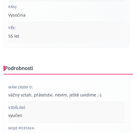
KRAJ:
Vysočina
VĚK:
55 let
Podrobnosti
MÁM ZÁJEM O:
vážný vztah, přátelství, nevím, ještě uvidíme ;-)
VZDĚLÁNÍ:
vyučen
MOJE POSTAVA: