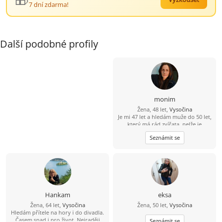
7 dní zdarma!
Další podobné profily
monim
Žena, 48 let,
Vysočina
Je mi 47 let a hledám muže do 50 let,
který má rád zvířata, nelže je
upřímný a umí pohladit. Má rád
Seznámit se
přírodu procházky. Touto cestou
bych ráda poznala muže se kterým si
budu rozumět, trávit společně volné
chvíle, smát se a užívat si života se
vším co přináší.Hledám vážně
seznámení ne flirtik někoho na
seznámení ne na psaní. Plnoštíhlí
muži prosím nepsat.Na profily bez
Hankam
eksa
fota neodpovídám.
Žena, 64 let,
Vysočina
Žena, 50 let,
Vysočina
Hledám přítele na hory i do divadla.
Časem snad i pro život. Nejraději
Seznámit se