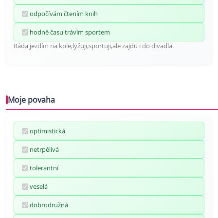
odpočívám čtením knih
hodně času trávím sportem
Ráda jezdím na kole,lyžuji,sportuji,ale zajdu i do divadla.
Moje povaha
optimistická
netrpělivá
tolerantní
veselá
dobrodružná