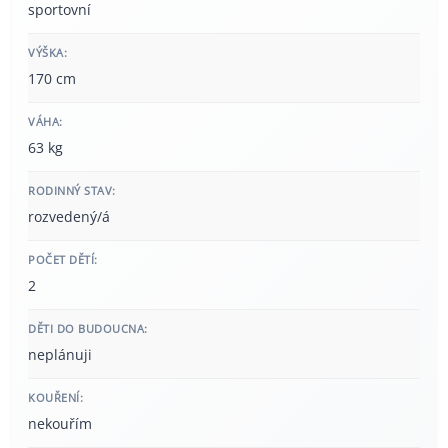
sportovní
VÝŠKA:
170 cm
VÁHA:
63 kg
RODINNÝ STAV:
rozvedený/á
POČET DĚTÍ:
2
DĚTI DO BUDOUCNA:
neplánuji
KOUŘENÍ:
nekouřím