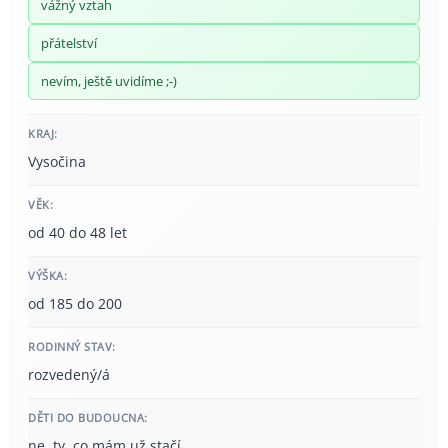
vážný vztah
přátelství
nevím, ještě uvidíme ;-)
KRAJ:
Vysočina
VĚK:
od 40 do 48 let
VÝŠKA:
od 185 do 200
RODINNÝ STAV:
rozvedený/á
DĚTI DO BUDOUCNA:
ne, ty, co mám už stačí