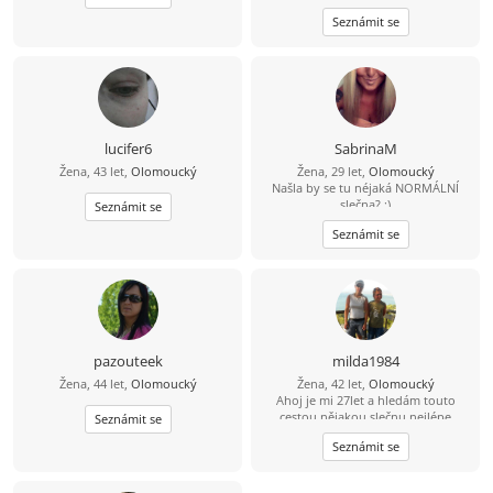
něco víc.
Seznámit se
lucifer6
SabrinaM
Žena, 43 let,
Olomoucký
Žena, 29 let,
Olomoucký
Našla by se tu néjaká NORMÁLNÍ
slečna? :)
Seznámit se
Seznámit se
pazouteek
milda1984
Žena, 44 let,
Olomoucký
Žena, 42 let,
Olomoucký
Ahoj je mi 27let a hledám touto
cestou nějakou slečnu nejlépe
Seznámit se
holčičího typu.ozve se nějaká zatím
Seznámit se
na psaní a třeba časem víc?