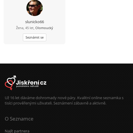
slunicko66
Žena, 45 let,
Olomoucký
Seznámit se
Už 16 let dáváme dohromady nové páry. Kvalitní online seznamka s
tisíci prověřenými uživateli. Seznámení zábavně a aktivně.
O Seznamce
Najít partnera