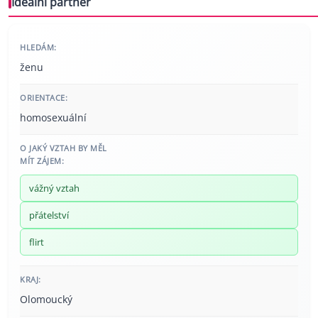
Ideální partner
HLEDÁM:
ženu
ORIENTACE:
homosexuální
O JAKÝ VZTAH BY MĚL
MÍT ZÁJEM:
vážný vztah
přátelství
flirt
KRAJ:
Olomoucký