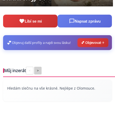
Líbí se mi
Napsat zprávu
💕
Objevuj další profily a najdi svou lásku!
💕 Objevovat
Můj inzerát
<
>
Hledám slečnu na vše krásné. Nejlépe z Olomouce.