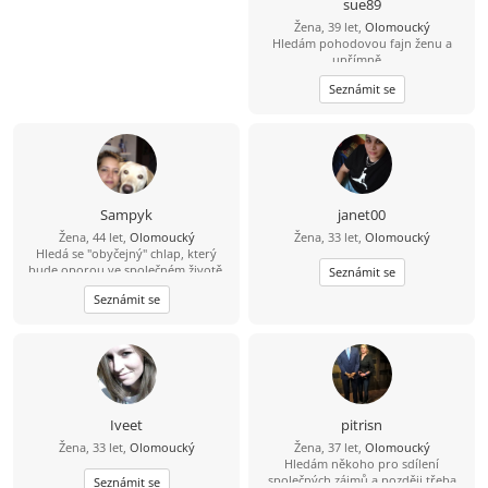
sue89
Žena, 39 let,
Olomoucký
Hledám pohodovou fajn ženu a
upřímně ..
Seznámit se
Sampyk
janet00
Žena, 44 let,
Olomoucký
Žena, 33 let,
Olomoucký
Hledá se "obyčejný" chlap, který
bude oporou ve společném životě.
Seznámit se
Seznámit se
Iveet
pitrisn
Žena, 33 let,
Olomoucký
Žena, 37 let,
Olomoucký
Hledám někoho pro sdílení
společných zájmů a později třeba
Seznámit se