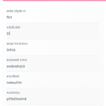
MÁM ZÁJEM O:
flirt
VZDĚLÁNÍ:
SŠ
MOJE POSTAVA:
štíhlá
RODINNÝ STAV:
svobodný/á
KOUŘENÍ:
nekouřím
ALKOHOL:
příležitostně