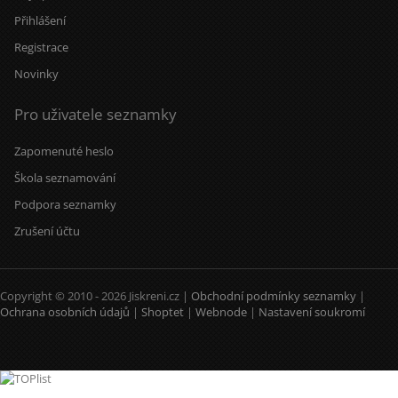
Přihlášení
Registrace
Novinky
Pro uživatele seznamky
Zapomenuté heslo
Škola seznamování
Podpora seznamky
Zrušení účtu
Copyright © 2010 - 2026 Jiskreni.cz |
Obchodní podmínky seznamky
|
Ochrana osobních údajů
|
Shoptet
|
Webnode
|
Nastavení soukromí