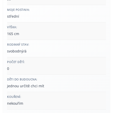
MOJE POSTAVA:
střední
VÝŠKA:
165 cm
RODINNÝ STAV:
svobodný/á
POČET DĚTÍ:
0
DĚTI DO BUDOUCNA:
jednou určitě chci mít
KOUŘENÍ:
nekouřím