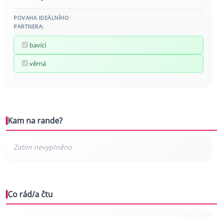
POVAHA IDEÁLNÍHO
PARTNERA:
bavící
věrná
Kam na rande?
Co rád/a čtu