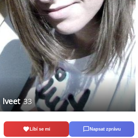
Iveet
33
Líbí se mi
Napsat zprávu