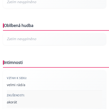
Oblíbená hudba
Intimnosti
VZTAH K SEXU:
velmi rád/a
ZKUŠENOSTI:
akorát