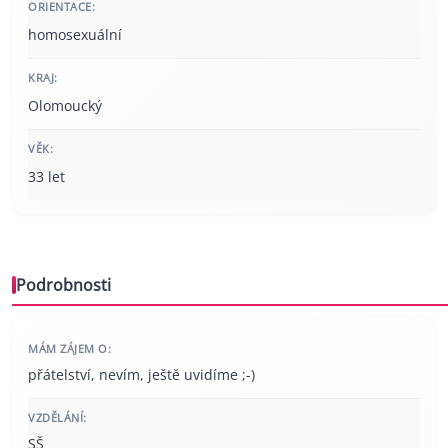
ORIENTACE:
homosexuální
KRAJ:
Olomoucký
VĚK:
33 let
Podrobnosti
MÁM ZÁJEM O:
přátelství, nevím, ještě uvidíme ;-)
VZDĚLÁNÍ:
SŠ