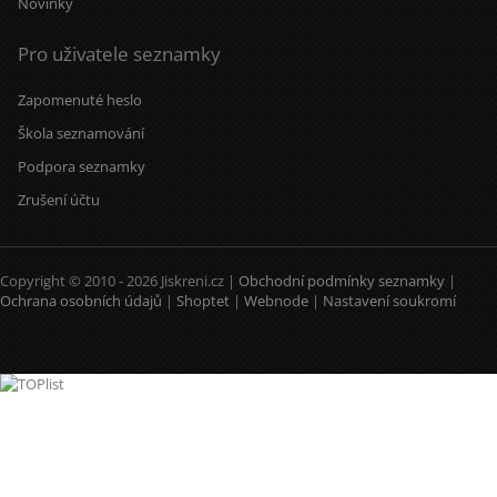
Novinky
Pro uživatele seznamky
Zapomenuté heslo
Škola seznamování
Podpora seznamky
Zrušení účtu
Copyright © 2010 - 2026 Jiskreni.cz |
Obchodní podmínky seznamky
|
Ochrana osobních údajů
|
Shoptet
|
Webnode
|
Nastavení soukromí