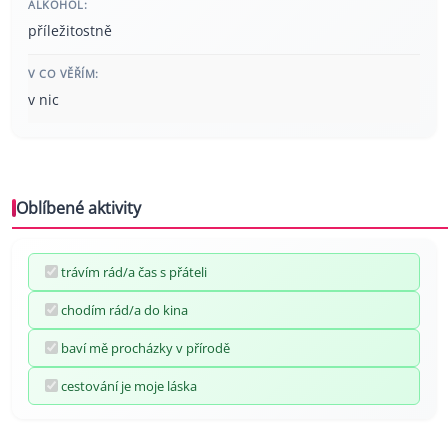
ALKOHOL:
příležitostně
V CO VĚŘÍM:
v nic
Oblíbené aktivity
trávím rád/a čas s přáteli
chodím rád/a do kina
baví mě procházky v přírodě
cestování je moje láska