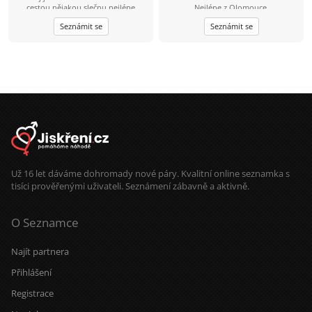
cestou nějakou slečnu nejlépe
Nejlépe z Olomouce.
holčičího typu.ozve se nějaká zatím
Seznámit se
Seznámit se
na psaní a třeba časem víc?
Už 16 let dáváme dohromady nové páry. Kvalitní online seznamka s
tisíci prověřenými uživateli. Seznámení zábavně a aktivně.
O Seznamce
Najít partnera
Přihlášení
Registrace