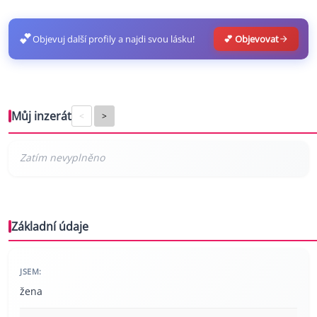
💕
Objevuj další profily a najdi svou lásku!
💕 Objevovat
Můj inzerát
<
>
Základní údaje
JSEM:
žena