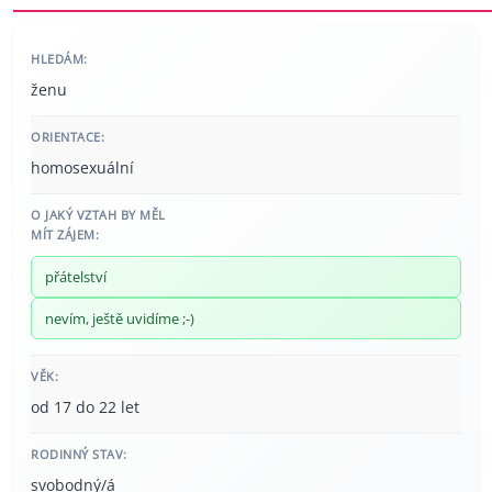
HLEDÁM:
ženu
ORIENTACE:
homosexuální
O JAKÝ VZTAH BY MĚL
MÍT ZÁJEM:
přátelství
nevím, ještě uvidíme ;-)
VĚK:
od 17 do 22 let
RODINNÝ STAV:
svobodný/á