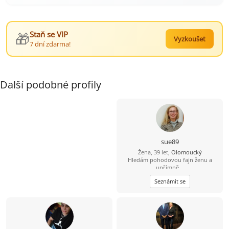
🎁
Staň se VIP
Vyzkoušet
7 dní zdarma!
Další podobné profily
sue89
Žena, 39 let,
Olomoucký
Hledám pohodovou fajn ženu a
upřímně ..
Seznámit se