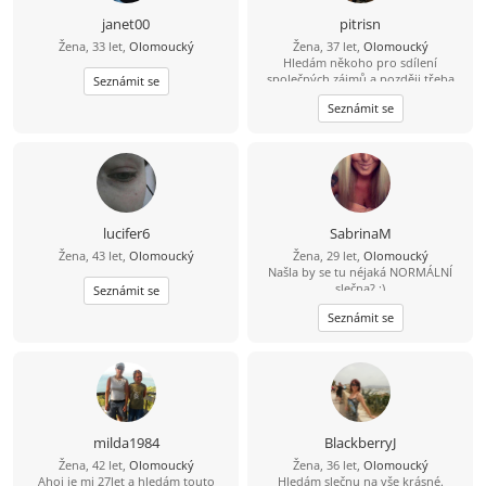
janet00
pitrisn
Žena, 33 let,
Olomoucký
Žena, 37 let,
Olomoucký
Hledám někoho pro sdílení
společných zájmů a později třeba
Seznámit se
něco víc.
Seznámit se
lucifer6
SabrinaM
Žena, 43 let,
Olomoucký
Žena, 29 let,
Olomoucký
Našla by se tu néjaká NORMÁLNÍ
slečna? :)
Seznámit se
Seznámit se
milda1984
BlackberryJ
Žena, 42 let,
Olomoucký
Žena, 36 let,
Olomoucký
Ahoj je mi 27let a hledám touto
Hledám slečnu na vše krásné.