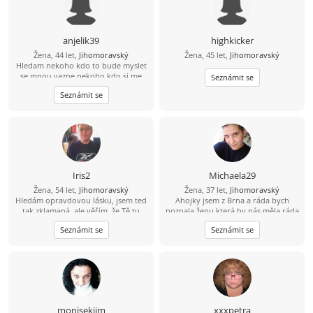
anjelik39
highkicker
Žena, 44 let,
Jihomoravský
Žena, 45 let,
Jihomoravský
Hledam nekoho kdo to bude myslet
se mnou vazne,nekoho kdo si me
Seznámit se
bude vazit,vernou,hodnou,milou a
Seznámit se
uprimnou holku, ktera to ma v hlave
srovnany a ví co od zivota
chce,holka ktera umi i davat a nejen
brat pokud tu nekde jsi tak se mi
ozvy... :-)
Iris2
Michaela29
Žena, 54 let,
Jihomoravský
Žena, 37 let,
Jihomoravský
Hledám opravdovou lásku, jsem ted
Ahojky jsem z Brna a ráda bych
tak zklamaná, ale věřím, že Tě tu
poznala ženu která by nás měla ráda
najdu. Jsem 38letá,štíhlá,inteligentní
hledám vážný vztah ráda bych se
Seznámit se
Seznámit se
Irena
usadila a našla tu pravou na věku a
vzhledu mi nesejde já koukám jaká
je uvnitř najdu konečně tu pravou
budu se těšit
monisekjim
xxxpetra