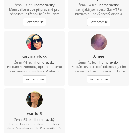
Žena, 53 let,
Jihomoravský
Žena, 54 let,
Jihomoravský
Mám velké srdce připravené pro
Jsem jaká jsem Lesbička MTF a
přítelkyni a třeba i její děti. Jsem
hledám hluboký trvalý vztah a
svobodná, pracovitá a milá
nabízím mnoho lásky.Jsem
Seznámit se
Seznámit se
tmavovláska. Mám ráda legraci, život
zabezpečená a nezávislá.A je mě
a pravdu. Pokud hledáš vážný a
samotné smutno.... Petra
trvalý vztah, chceš s někým žít,
plánovat, budovat a radovat se,
neváhej mi napsat. Jiskra třeba
přeskočí a život bude hezčí pro obě.
carymaryfukk
Aimee
Žena, 44 let,
Jihomoravský
Žena, 45 let,
Jihomoravský
Hledam rozumnou, uprimnou zenu
Hledám osobu sobě blízkou :-). Čím
s vyresenou minulosti. Preferuji
více věcí tě baví, tím lépe ... Určitě
osobni setkani.
budeme mít něco společného.
Seznámit se
Seznámit se
warrior8
Žena, 53 let,
Jihomoravský
Hledám hodnou, milou ženu, která
chce láskyplný vztah. Stále věřím, že
někde jsi.