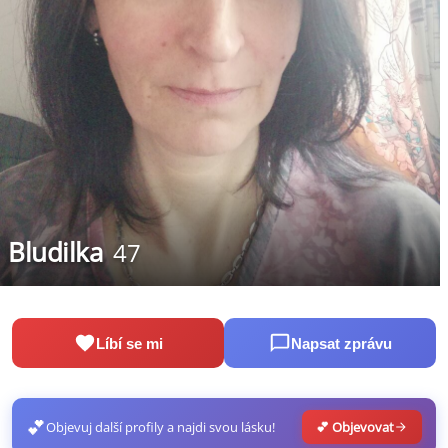
Bludilka
47
Líbí se mi
Napsat zprávu
💕
Objevuj další profily a najdi svou lásku!
💕 Objevovat