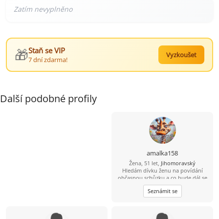
🎁
Staň se VIP
Vyzkoušet
7 dní zdarma!
Další podobné profily
amalka158
Žena, 51 let,
Jihomoravský
Hledám dívku ženu na povídání
občasnou schůzku a co bude dál se
uvidí
Seznámit se