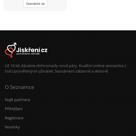
Seznámit se
Už 16 let dáváme dohromady nové páry. Kvalitní online seznamka s
tisíci prověřenými uživateli. Seznámení zábavně a aktivně.
O Seznamce
Najít partnera
Přihlášení
Registrace
Novinky