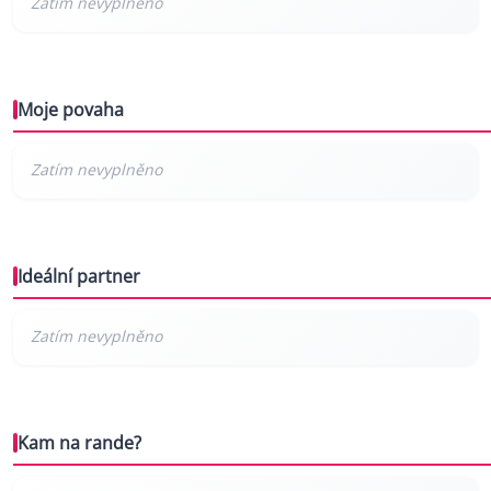
Moje povaha
Ideální partner
Kam na rande?