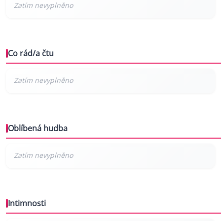
Co rád/a čtu
Oblíbená hudba
Intimnosti