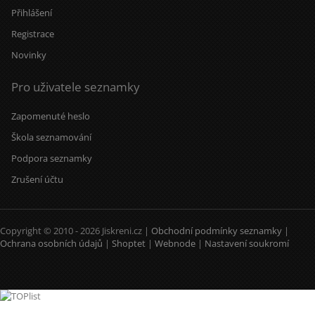
Přihlášení
Registrace
Novinky
Pro uživatele seznamky
Zapomenuté heslo
Škola seznamování
Podpora seznamky
Zrušení účtu
Copyright © 2010 - 2026 Jiskreni.cz |
Obchodní podmínky seznamky
|
Ochrana osobních údajů
|
Shoptet
|
Webnode
|
Nastavení soukromí