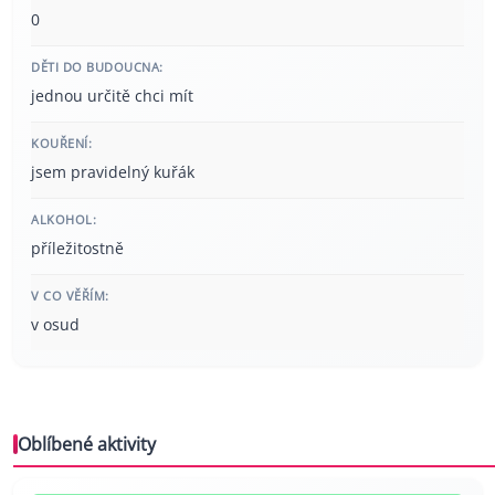
0
DĚTI DO BUDOUCNA:
jednou určitě chci mít
KOUŘENÍ:
jsem pravidelný kuřák
ALKOHOL:
příležitostně
V CO VĚŘÍM:
v osud
Oblíbené aktivity