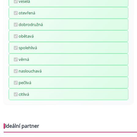
veselá
otevřená
dobrodružná
obětavá
spolehlivá
věrná
naslouchavá
pečlivá
citlivá
Ideální partner