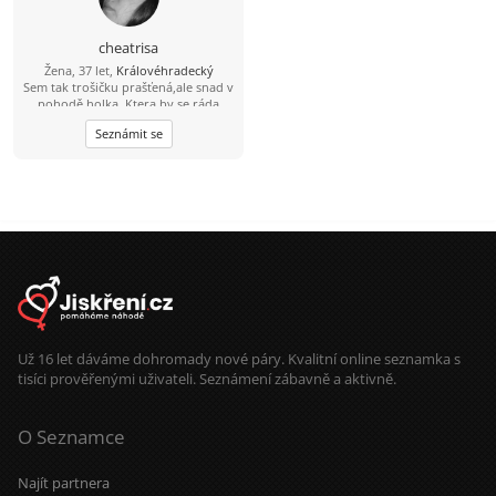
cheatrisa
Žena, 37 let,
Královéhradecký
Sem tak trošičku prašťená,ale snad v
pohodě holka. Ktera by se ráda
seznamila se slecnou/klukem, ženou/
Seznámit se
mužem.... Ráda bych našla pohodáře
ktery me bude mít ráad takovou
jaká sem..... Na tom jak člověk
vypadá nezálezí duležitější je jak se
chová a pusobí na druhé...„Hledám
jehlu v kupce sena nebo stéblo v
kupce jehel? Nevím. Hledám prostě
TEBE!“
Už 16 let dáváme dohromady nové páry. Kvalitní online seznamka s
tisíci prověřenými uživateli. Seznámení zábavně a aktivně.
O Seznamce
Najít partnera