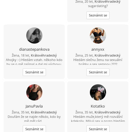
Žena, 20 let,
Královéhradecký
sugardating?
Seznámit se
dianastepankova
annyxx
Žena, 18 let,
Královéhradecký
Žena, 25 let,
Královéhradecký
Ahojky :-) Hledám vztah. někoho kdo
Hledám slečnu ženu na sexuální
by se o mě zajímal a dal mi výchovu,
hrátky a sex semnou ????
jsem plachá ale když se mi chce tak
Seznámit se
Seznámit se
umím i poslouchat. Ráno si kreslím.
Ale často chytám záchvaty vzteku,
Mám bipolární poruchu osobnosti.
Potom se chci už jenom mazlit se
svým medvídkem. Mám ráda hloupé
přezdívky. Přijde mi to roztomilé.
Chci abys mi nějaké vymyslel/a.
Pokud chceš.
JanuPavla
Kotatko
Žena, 35 let,
Královéhradecký
Žena, 35 let,
Královéhradecký
Doufám že se najde někdo, kdo by
Hledám muže,který mě rozvášní
mě měl rád...
kdekoliv. Miluji sex a proto hledám
pořádného chlapa,který mě udělá
Seznámit se
Seznámit se
vždy a všude !