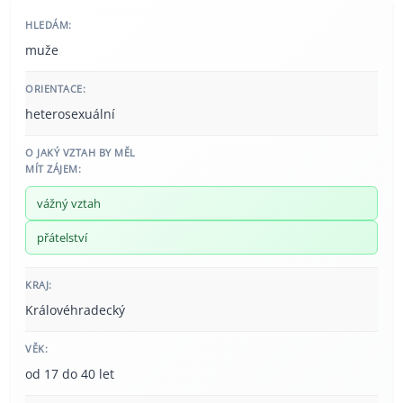
HLEDÁM:
muže
ORIENTACE:
heterosexuální
O JAKÝ VZTAH BY MĚL
MÍT ZÁJEM:
vážný vztah
přátelství
KRAJ:
Královéhradecký
VĚK:
od 17 do 40 let