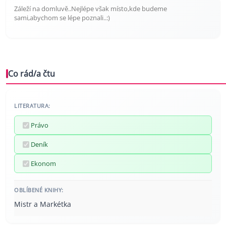
Záleží na domluvě..Nejlépe však místo,kde budeme
sami,abychom se lépe poznali..:)
Co rád/a čtu
LITERATURA:
Právo
Deník
Ekonom
OBLÍBENÉ KNIHY:
Mistr a Markétka