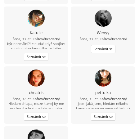
Katulle
Wenyy
Žena, 33 let,
Královéhradecký
Žena, 33 let,
Královéhradecký
být normální?! = nuda! když spojíte:
sportovního fanouška, ledního
Seznámit se
medvěda a equalizer. Přikořeníte
Seznámit se
špetkou estrogenu a lehčí mentální
labilitou, dostanete mě :) hledám
osobnosti kteří nezapadají do
stereotypu dnešní doby, jsou samy
sebou se svymi názory. Rádi blbnou,
smějí se a jsou pro každou blbost -
prostě šílence jako jsem já :)
cheatris
pettulka
Žena, 37 let,
Královéhradecký
Žena, 31 let,
Královéhradecký
Hledam chlapa, muze kterej by me
jsem jaká jsem, hledám někoho
pochopil a bral me takovou jaka
komu nezáleží na mém vzhledu či
sem.a dokazal skrotit :). trochu
povaze bere mě takovou jaká jsem
Seznámit se
Seznámit se
snilek trochu blazinek... ale jinak
snad někoho takového najdu :)
hodna holka .. andilek s dablem :D