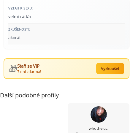
VZTAH K SEXU:
velmi rád/a
ZKUŠENOSTI:
akorát
🎁
Staň se VIP
Vyzkoušet
7 dní zdarma!
Další podobné profily
whotheluci