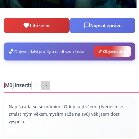
Líbí se mi
Napsat zprávu
💕
Objevuj další profily a najdi svou lásku!
💕 Objevovat
Můj inzerát
<
>
Napiš,ráda se seznámím.. Odepisuji všem :) Nenech se
zmást mým věkem,myslím si,že na svůj věk jsem dost
vyspělá..