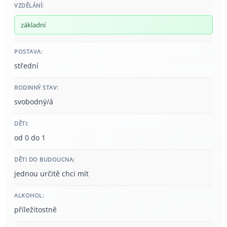
VZDĚLÁNÍ:
základní
POSTAVA:
střední
RODINNÝ STAV:
svobodný/á
DĚTI:
od 0 do 1
DĚTI DO BUDOUCNA:
jednou určitě chci mít
ALKOHOL:
příležitostně