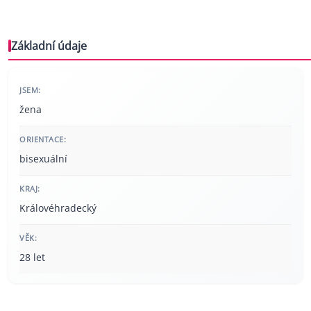
Základní údaje
JSEM:
žena
ORIENTACE:
bisexuální
KRAJ:
Královéhradecký
VĚK:
28 let