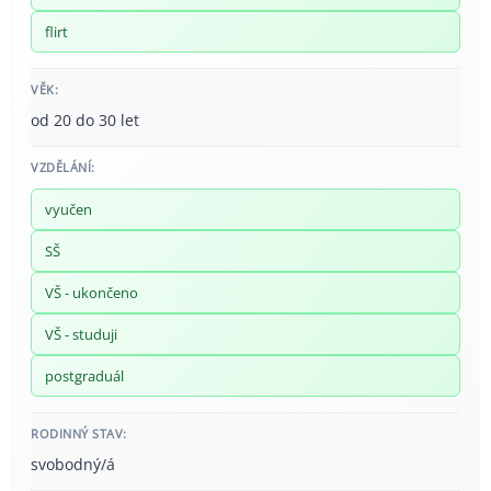
flirt
VĚK:
od 20 do 30 let
VZDĚLÁNÍ:
vyučen
SŠ
VŠ - ukončeno
VŠ - studuji
postgraduál
RODINNÝ STAV:
svobodný/á