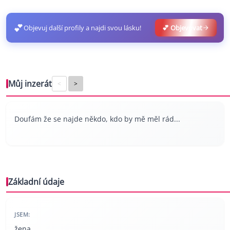
💕
Objevuj další profily a najdi svou lásku!
💕 Objevovat
Můj inzerát
<
>
Doufám že se najde někdo, kdo by mě měl rád...
Základní údaje
JSEM:
žena