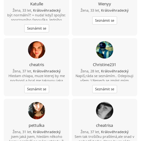
Katulle
Wenyy
Žena, 33 let,
Královéhradecký
Žena, 33 let,
Královéhradecký
být normální?! = nuda! když spojíte:
sportovního fanouška, ledního
Seznámit se
medvěda a equalizer. Přikořeníte
Seznámit se
špetkou estrogenu a lehčí mentální
labilitou, dostanete mě :) hledám
osobnosti kteří nezapadají do
stereotypu dnešní doby, jsou samy
sebou se svymi názory. Rádi blbnou,
smějí se a jsou pro každou blbost -
prostě šílence jako jsem já :)
cheatris
Christine231
Žena, 37 let,
Královéhradecký
Žena, 28 let,
Královéhradecký
Hledam chlapa, muze kterej by me
Napiš,ráda se seznámím.. Odepisuji
pochopil a bral me takovou jaka
všem :) Nenech se zmást mým
sem.a dokazal skrotit :). trochu
věkem,myslím si,že na svůj věk jsem
Seznámit se
Seznámit se
snilek trochu blazinek... ale jinak
dost vyspělá..
hodna holka .. andilek s dablem :D
pettulka
cheatrisa
Žena, 31 let,
Královéhradecký
Žena, 37 let,
Královéhradecký
jsem jaká jsem, hledám někoho
Sem tak trošičku prašťená,ale snad v