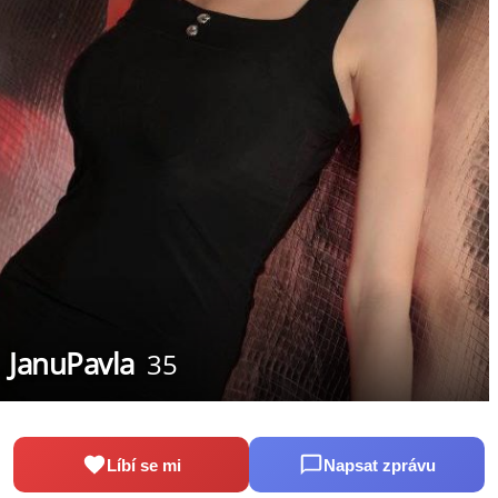
JanuPavla
35
Líbí se mi
Napsat zprávu