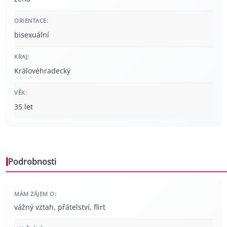
ORIENTACE:
bisexuální
KRAJ:
Královéhradecký
VĚK:
35 let
Podrobnosti
MÁM ZÁJEM O:
vážný vztah, přátelství, flirt