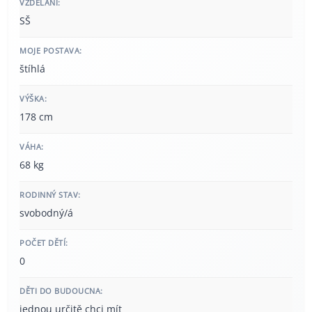
VZDĚLÁNÍ:
SŠ
MOJE POSTAVA:
štíhlá
VÝŠKA:
178 cm
VÁHA:
68 kg
RODINNÝ STAV:
svobodný/á
POČET DĚTÍ:
0
DĚTI DO BUDOUCNA:
jednou určitě chci mít