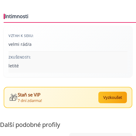
Intimnosti
VZTAH K SEXU:
velmi rád/a
ZKUŠENOSTI:
letité
🎁
Staň se VIP
Vyzkoušet
7 dní zdarma!
Další podobné profily