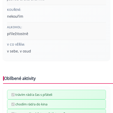
KOUŘENÍ:
nekouřím
ALKOHOL:
příležitostně
V CO VĚŘÍM:
v sebe, v osud
Oblíbené aktivity
trávím rád/a čas s přáteli
chodím rád/a do kina