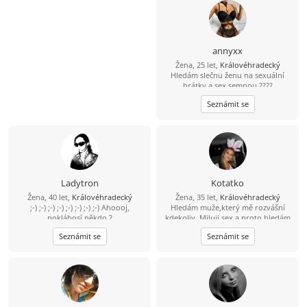
annyxx
Žena, 25 let,
Královéhradecký
Hledám slečnu ženu na sexuální
hrátky a sex semnou ????
Seznámit se
Ladytron
Kotatko
Žena, 40 let,
Královéhradecký
Žena, 35 let,
Královéhradecký
;-) ;-) ;-) ;-) ;-) ;-) ;-) ;-) Ahoooj,
Hledám muže,který mě rozvášní
poklábosí někdo ?
kdekoliv. Miluji sex a proto hledám
pořádného chlapa,který mě udělá
Seznámit se
Seznámit se
vždy a všude !