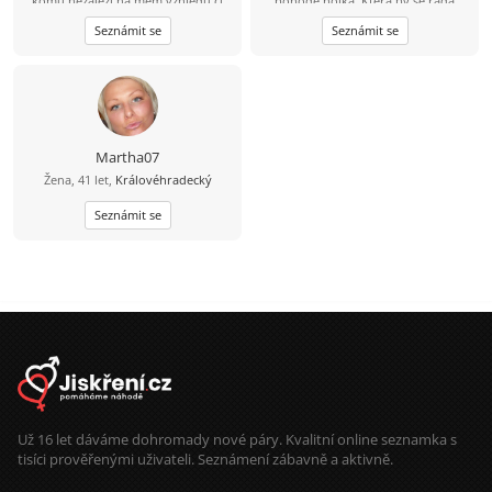
komu nezáleží na mém vzhledu či
pohodě holka. Ktera by se ráda
povaze bere mě takovou jaká jsem
seznamila se slecnou/klukem, ženou/
Seznámit se
Seznámit se
snad někoho takového najdu :)
mužem.... Ráda bych našla pohodáře
ktery me bude mít ráad takovou
jaká sem..... Na tom jak člověk
vypadá nezálezí duležitější je jak se
chová a pusobí na druhé...„Hledám
jehlu v kupce sena nebo stéblo v
kupce jehel? Nevím. Hledám prostě
TEBE!“
Martha07
Žena, 41 let,
Královéhradecký
Seznámit se
Už 16 let dáváme dohromady nové páry. Kvalitní online seznamka s
tisíci prověřenými uživateli. Seznámení zábavně a aktivně.