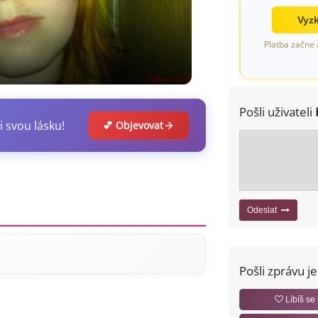
Vyzk
Platba začne 
Pošli uživateli
i svou lásku!
💕 Objevovat
Odeslat
Pošli zprávu j
Líbíš se