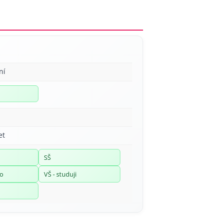
ní
et
SŠ
no
VŠ - studuji