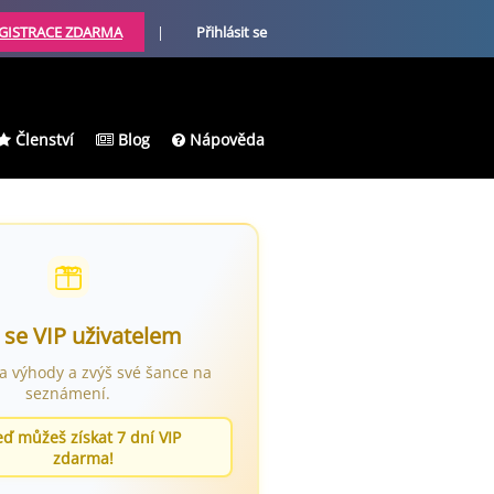
GISTRACE ZDARMA
|
Přihlásit se
Členství
Blog
Nápověda
 se VIP uživatelem
ra výhody a zvýš své šance na
seznámení.
eď můžeš získat 7 dní VIP
zdarma!