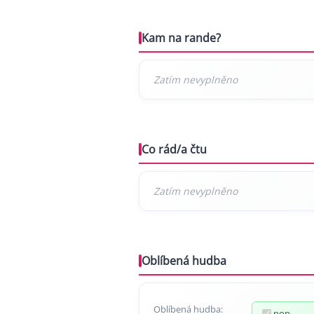
Kam na rande?
Co rád/a čtu
Oblíbená hudba
Oblíbená hudba:
pop