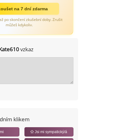
oušet na 7 dní zdarma
až po skončení zkušební doby. Zrušit
můžeš kdykoliv.
Kate610
vzkaz
edním klikem
 mi
Jsi mi sympatický/á