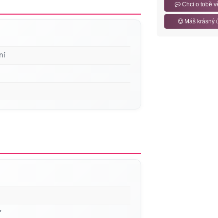
Chci o tobě v
Máš krásný 
ní
'