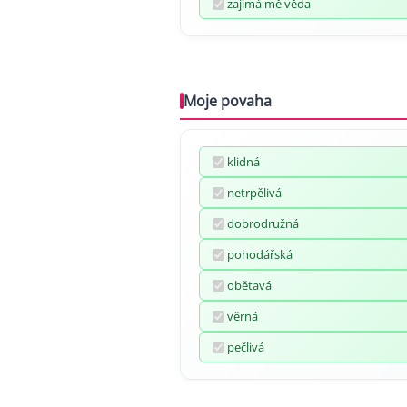
zajímá mě věda
Moje povaha
klidná
netrpělivá
dobrodružná
pohodářská
obětavá
věrná
pečlivá