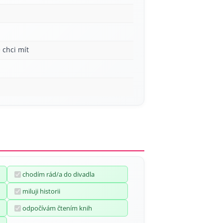
 chci mít
chodím rád/a do divadla
miluji historii
odpočívám čtením knih