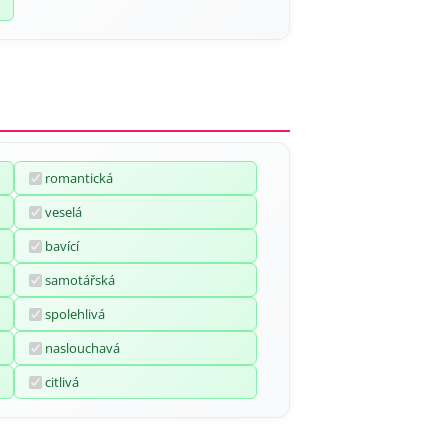
romantická
veselá
bavící
samotářská
spolehlivá
naslouchavá
citlivá