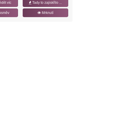
ědět víc
Tady to zajiskřilo ...
úsměv
Mrknutí