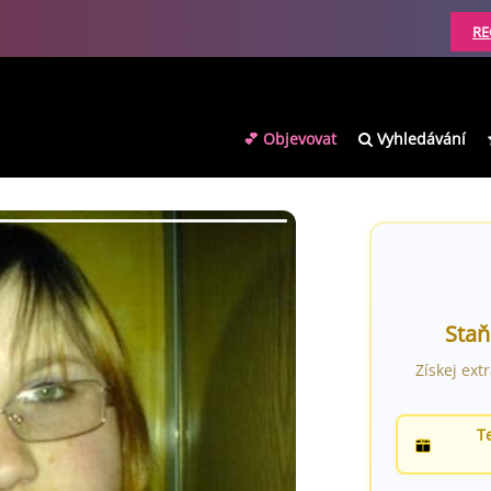
RE
💕 Objevovat
Vyhledávání
Staň
Získej ext
T