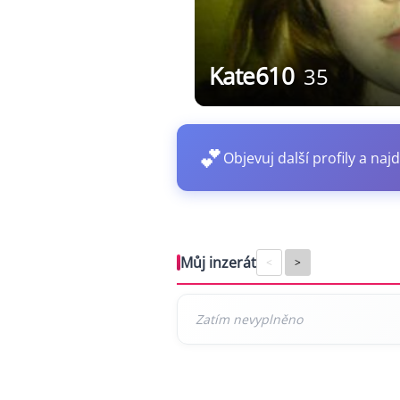
Kate610
35
💕
Objevuj další profily a najd
Můj inzerát
<
>