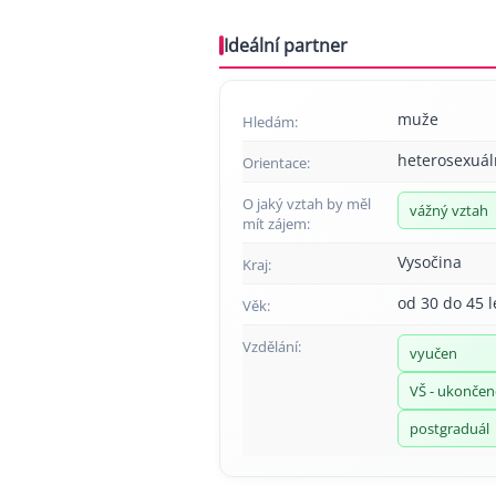
Ideální partner
muže
Hledám:
heterosexuál
Orientace:
O jaký vztah by měl
vážný vztah
mít zájem:
Vysočina
Kraj:
od 30 do 45 l
Věk:
Vzdělání:
vyučen
VŠ - ukonče
postgraduál