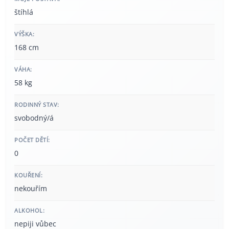
štíhlá
VÝŠKA:
168 cm
VÁHA:
58 kg
RODINNÝ STAV:
svobodný/á
POČET DĚTÍ:
0
KOUŘENÍ:
nekouřím
ALKOHOL:
nepiji vůbec