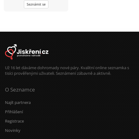
Seznámit se
Už 16 let dáváme dohromady nové páry. Kvalitní online seznamka s
tisíci prověřenými uživateli. Seznámení zábavně a aktivně.
O Seznamce
Najít partnera
Přihlášení
Registrace
Novinky