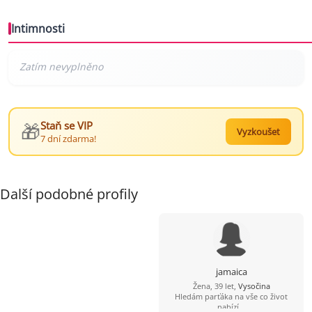
Intimnosti
🎁
Staň se VIP
Vyzkoušet
7 dní zdarma!
Další podobné profily
jamaica
Žena, 39 let,
Vysočina
Hledám parťáka na vše co život
nabízí...