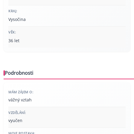
KRAJ:
Vysočina
VĚK:
36 let
Podrobnosti
MÁM ZÁJEM O:
vážný vztah
VZDĚLÁNÍ:
vyučen
MOJE POSTAVA: