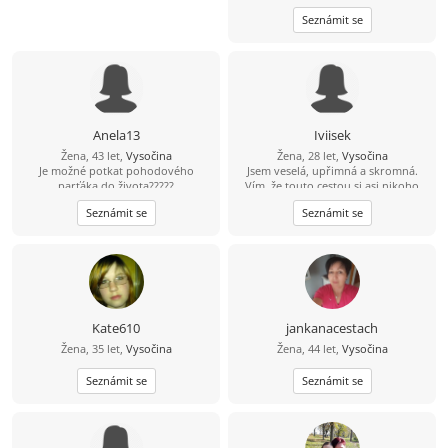
Seznámit se
Anela13
Iviisek
Žena, 43 let,
Vysočina
Žena, 28 let,
Vysočina
Je možné potkat pohodového
Jsem veselá, upřimná a skromná.
parťáka do života?????
Vím, že touto cestou si asi nikoho
nenajdu, ale za pokus to stojí. A
Seznámit se
Seznámit se
můžeme si aspoň pokecat.. Měl bys
být taky veselý a mít smysl pro
humor :)
Kate610
jankanacestach
Žena, 35 let,
Vysočina
Žena, 44 let,
Vysočina
Seznámit se
Seznámit se