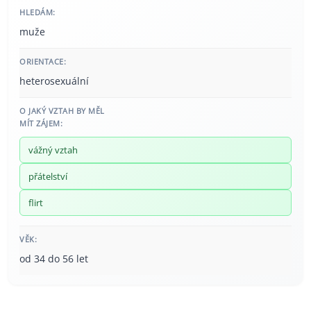
HLEDÁM:
muže
ORIENTACE:
heterosexuální
O JAKÝ VZTAH BY MĚL
MÍT ZÁJEM:
vážný vztah
přátelství
flirt
VĚK:
od 34 do 56 let