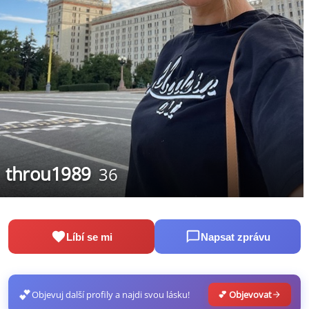
throu1989
36
Líbí se mi
Napsat zprávu
💕
Objevuj další profily a najdi svou lásku!
💕 Objevovat