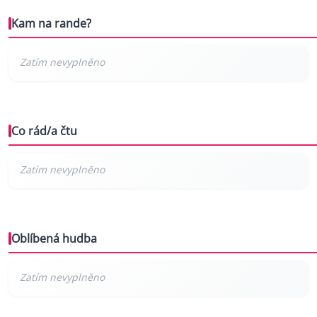
Kam na rande?
Co rád/a čtu
Oblíbená hudba