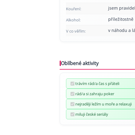
jsem pravide
Kouření:
příležitostně
Alkohol:
v náhodu a l
V co věřím:
Oblíbené aktivity
trávím rád/a čas s přáteli
rád/a si zahraju poker
nejraději ležím u moře a relaxuji
miluji české seriály