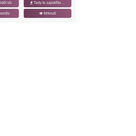
ědět víc
Tady to zajiskřilo ...
úsměv
Mrknutí