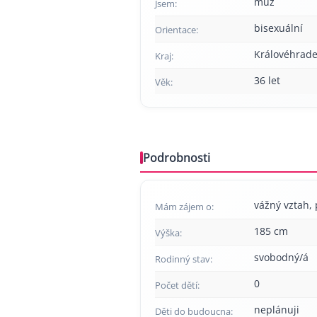
muž
Jsem:
bisexuální
Orientace:
Královéhrade
Kraj:
36 let
Věk:
Podrobnosti
vážný vztah, p
Mám zájem o:
185 cm
Výška:
svobodný/á
Rodinný stav:
0
Počet dětí:
neplánuji
Děti do budoucna: