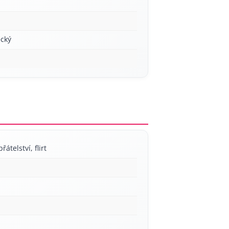
cký
řátelství, flirt