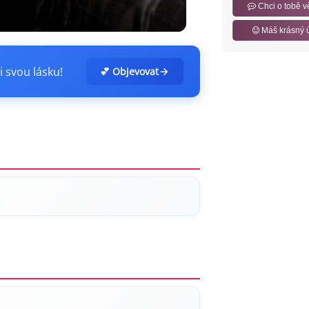
Chci o tobě v
Máš krásný 
i svou lásku!
💕 Objevovat