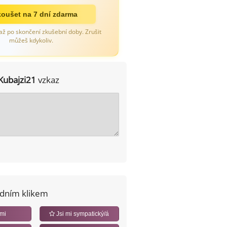
oušet na 7 dní zdarma
až po skončení zkušební doby. Zrušit
můžeš kdykoliv.
Kubajzi21
vzkaz
edním klikem
 mi
Jsi mi sympatický/á