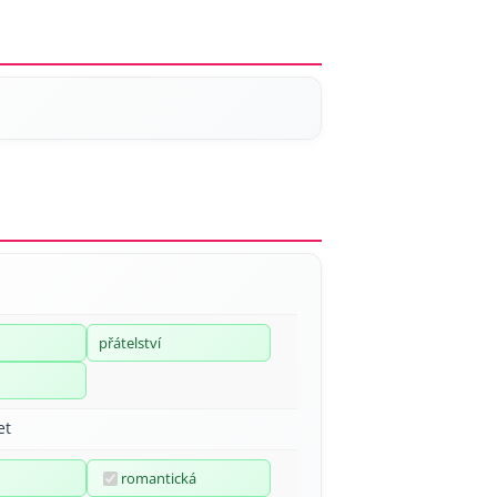
přátelství
et
romantická