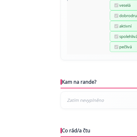
veselá
dobrodru
aktivní
spolehliv
pečlivá
Kam na rande?
Co rád/a čtu