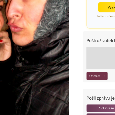
Vyzk
Platba začne 
Pošli uživateli
Odeslat
Pošli zprávu j
Líbíš se