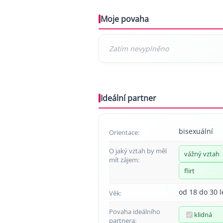
Moje povaha
Ideální partner
bisexuální
Orientace:
O jaký vztah by měl
vážný vztah
mít zájem:
flirt
od 18 do 30 l
Věk:
Povaha ideálního
klidná
partnera: