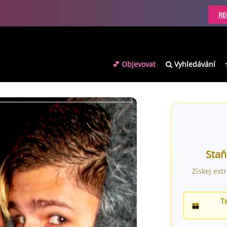
RE
💕 Objevovat
Vyhledávání
Staň
Získej ext
T