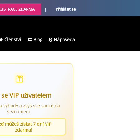
GISTRACE ZDARMA
|
Přihlásit se
Členství
Blog
Nápověda
 se VIP uživatelem
ra výhody a zvýš své šance na
seznámení.
eď můžeš získat 7 dní VIP
zdarma!