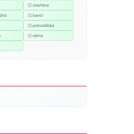
otevřená
žná
bavící
pohodářská
á
věrná