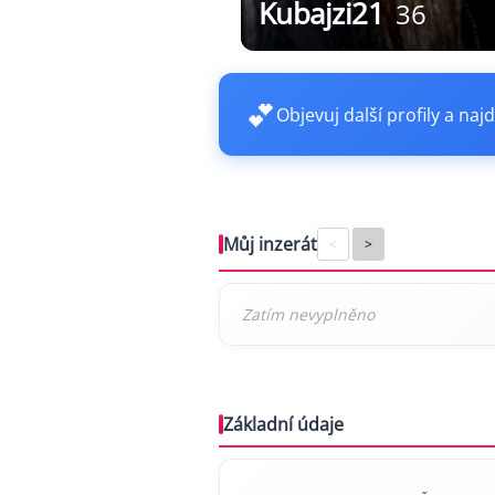
Kubajzi21
36
💕
Objevuj další profily a najd
Můj inzerát
<
>
Základní údaje