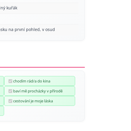
lný kuřák
ásku na první pohled, v osud
chodím rád/a do kina
baví mě procházky v přírodě
cestování je moje láska