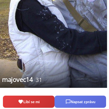
majovec14
31
Líbí se mi
Napsat zprávu