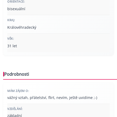
ORIENTACE:
bisexuální
KRAJ:
Královéhradecký
VĚK:
31 let
Podrobnosti
MÁM ZÁJEM O:
vážný vztah, přátelství, flirt, nevím, ještě uvidíme ;-)
VZDĚLÁNÍ:
základní