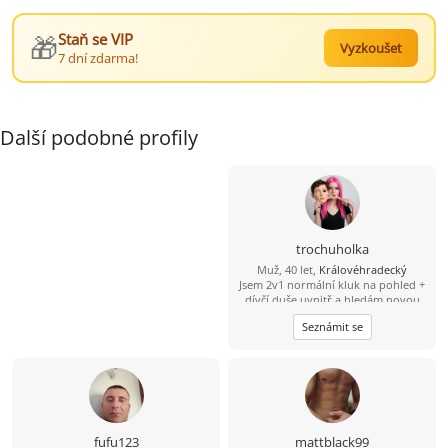
🎁
Staň se VIP
Vyzkoušet
7 dní zdarma!
Další podobné profily
trochuholka
Muž, 40 let,
Královéhradecký
Jsem 2v1 normální kluk na pohled +
dívčí duše uvnitř a hledám novou
nejlepší kamarádku jako spřízněnou
Seznámit se
duši. Sice jsem duše zadaná ale i tak
osamocená.
fufu123
mattblack99