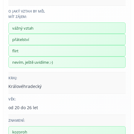
O JAKÝ VZTAH BY MĚL
MÍT ZÁJEM:
vážný vztah
přátelství
flirt
nevím, ještě uvidíme ;-)
KRAJ:
Královéhradecký
VĚK:
od 20 do 26 let
ZNAMENÍ:
kozoroh