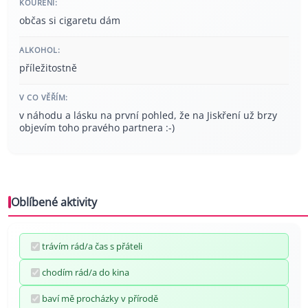
KOUŘENÍ:
občas si cigaretu dám
ALKOHOL:
příležitostně
V CO VĚŘÍM:
v náhodu a lásku na první pohled, že na Jiskření už brzy
objevím toho pravého partnera :-)
Oblíbené aktivity
trávím rád/a čas s přáteli
chodím rád/a do kina
baví mě procházky v přírodě