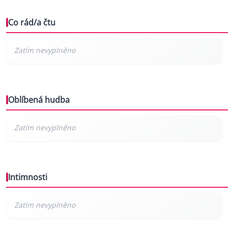
Co rád/a čtu
Oblíbená hudba
Intimnosti