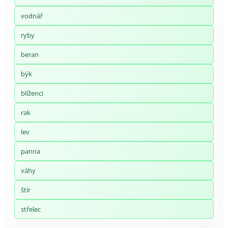
vodnář
ryby
beran
býk
blíženci
rak
lev
panna
váhy
štír
střelec