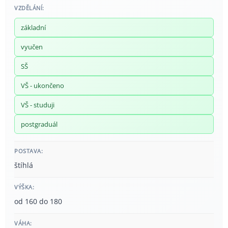
VZDĚLÁNÍ:
základní
vyučen
SŠ
VŠ - ukončeno
VŠ - studuji
postgraduál
POSTAVA:
štíhlá
VÝŠKA:
od 160 do 180
VÁHA: