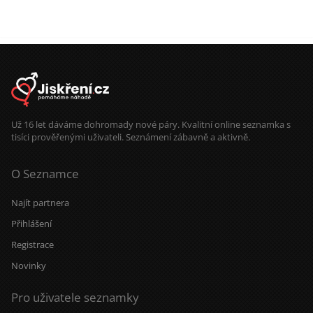
Už 16 let dáváme dohromady nové páry. Kvalitní online seznamka s
tisíci prověřenými uživateli. Seznámení zábavně a aktivně.
O Seznamce
Najít partnera
Přihlášení
Registrace
Novinky
Pro uživatele seznamky