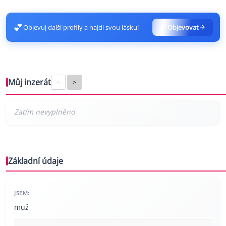
💕
Objevuj další profily a najdi svou lásku!
💕 Objevovat
Můj inzerát
<
>
Základní údaje
JSEM:
muž