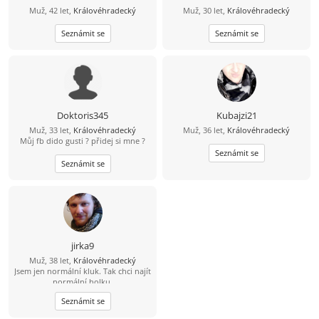
Muž, 42 let,
Královéhradecký
Muž, 30 let,
Královéhradecký
Seznámit se
Seznámit se
Doktoris345
Kubajzi21
Muž, 33 let,
Královéhradecký
Muž, 36 let,
Královéhradecký
Můj fb dido gusti ? přidej si mne ?
Seznámit se
Seznámit se
jirka9
Muž, 38 let,
Královéhradecký
Jsem jen normální kluk. Tak chci najít
normální holku.
Seznámit se