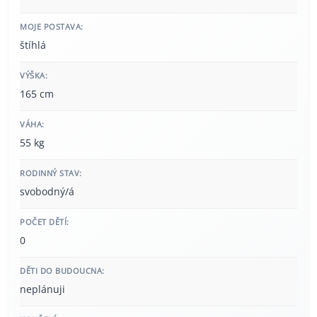
MOJE POSTAVA:
štíhlá
VÝŠKA:
165 cm
VÁHA:
55 kg
RODINNÝ STAV:
svobodný/á
POČET DĚTÍ:
0
DĚTI DO BUDOUCNA:
neplánuji