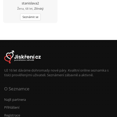
stanislava2
Žena, 68 let,
Zlínský
Seznámit se
Už 16 let dáváme dohromady nové páry. Kvalitní online seznamka s
tisíci prověřenými uživateli. Seznámení zábavně a aktivně.
O Seznamce
Najít partnera
Přihlášení
Registrace