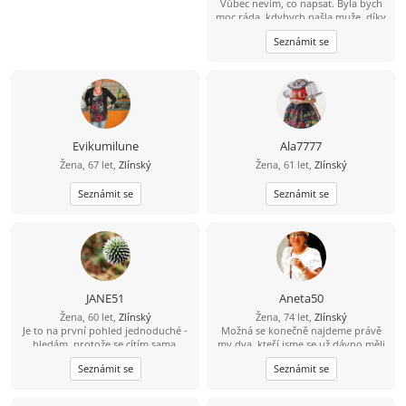
Vůbec nevím, co napsat. Byla bych
moc ráda, kdybych našla muže, díky
kterému by bylo na světě líp ..... jak
Seznámit se
mně, tak jemu....
Evikumilune
Ala7777
Žena, 67 let,
Zlínský
Žena, 61 let,
Zlínský
Seznámit se
Seznámit se
JANE51
Aneta50
Žena, 60 let,
Zlínský
Žena, 74 let,
Zlínský
Je to na první pohled jednoduché -
Možná se konečně najdeme právě
hledám, protože se cítím sama.
my dva, kteří jsme se už dávno měli
Pokud to máš podobně, těším se, že
potkat a míjeli jsme se v reálném
Seznámit se
Seznámit se
najdeme společnou "řeč".
životě i na této seznamce.