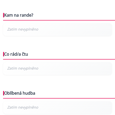
Kam na rande?
Co rád/a čtu
Oblíbená hudba