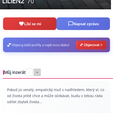
LILIEN2
70
Líbí se mi
Napsat zprávu
💕
Objevuj další profily a najdi svou lásku!
💕 Objevovat
Můj inzerát
<
>
Pokud jsi veselý, empatický muž s nadhledem, který ví, co
od života ještě chce a může očekávat, budu s tebou ráda
sdílet zbytek života...