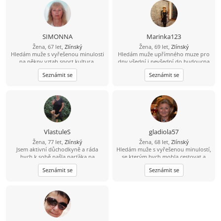
SIMONNA
Marinka123
Žena, 67 let,
Zlínský
Žena, 69 let,
Zlínský
Hledám muže s vyřešenou minulosti
Hledám muže upřímného muze pro
na pěkny vztah,sport,kultura.
dny všední i nevšední do budoucna
.Jen trvalý vztah !
Seznámit se
Seznámit se
VlastuleS
gladiola57
Žena, 77 let,
Zlínský
Žena, 68 let,
Zlínský
Jsem aktivní důchodkyně a ráda
Hledám muže s vyřešenou minulostí,
bych k sobě našla parťáka na
se kterým bych mohla cestovat a
společné trávení volných chvil.
prožívat příjemné společné chvíle.
Seznámit se
Seznámit se
Já, 59 let ze Zlína.