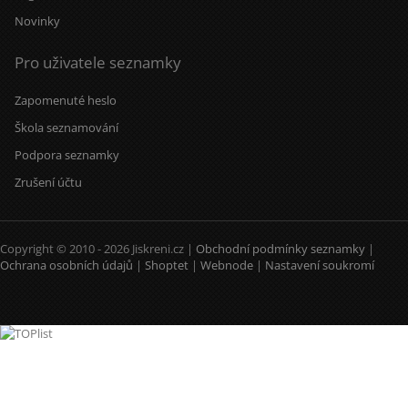
Novinky
Pro uživatele seznamky
Zapomenuté heslo
Škola seznamování
Podpora seznamky
Zrušení účtu
Copyright © 2010 - 2026 Jiskreni.cz |
Obchodní podmínky seznamky
|
Ochrana osobních údajů
|
Shoptet
|
Webnode
|
Nastavení soukromí