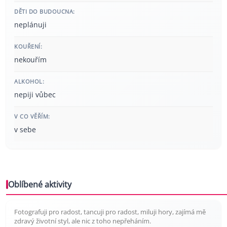
DĚTI DO BUDOUCNA:
neplánuji
KOUŘENÍ:
nekouřím
ALKOHOL:
nepiji vůbec
V CO VĚŘÍM:
v sebe
Oblíbené aktivity
Fotografuji pro radost, tancuji pro radost, miluji hory, zajímá mě
zdravý životní styl, ale nic z toho nepřeháním.