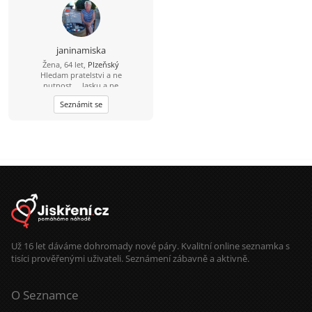
janinamiska
Žena, 64 let,
Plzeňský
Hledam pratelstvi a ne
nutnost.....lasku a ne
vezeni......porozumneni a ne
Seznámit se
manipulaci.......ocekavam legraci,
smich a zivot
Už 16 let dáváme dohromady nové páry. Kvalitní online seznamka s
tisíci prověřenými uživateli. Seznámení zábavně a aktivně.
O Seznamce