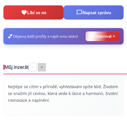
Líbí se mi
Napsat zprávu
💕
Objevuj další profily a najdi svou lásku!
💕 Objevovat
Můj inzerát
<
>
Nejlépe se cítím v přírodě, vyhledávám spíše klid. Životem
se snažím jít cestou, která vede k lásce a harmonii, životní
rovnováze a naplnění.