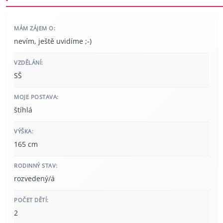
MÁM ZÁJEM O:
nevím, ještě uvidíme ;-)
VZDĚLÁNÍ:
SŠ
MOJE POSTAVA:
štíhlá
VÝŠKA:
165 cm
RODINNÝ STAV:
rozvedený/á
POČET DĚTÍ:
2