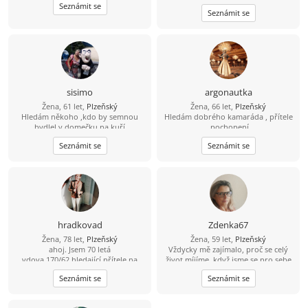
autem, aktivního řidiče bydlícího v
Seznámit se
Seznámit se
Plzni pro vztah plný porozumění,
lásky, harmonie a souznění duší.
Ráda pomohu s péčí o zahrádku,
chalupu...Kuřáci NE!
sisimo
argonautka
Žena, 61 let,
Plzeňský
Žena, 66 let,
Plzeňský
Hledám někoho ,kdo by semnou
Hledám dobrého kamaráda , přítele
bydlel v domečku na kuří
, pochopení.
nožce.Nebo alespoň vyplnil prázdno
Seznámit se
Seznámit se
v srdci.728440453
hradkovad
Zdenka67
Žena, 78 let,
Plzeňský
Žena, 59 let,
Plzeňský
ahoj. Jsem 70 letá
Vždycky mě zajímalo, proč se celý
vdova,170/62,hledající přítele na
život míjíme, když jsme se pro sebe
společné výlety,divadlo,práce na
narodili. Holt ani pán bůh není
Seznámit se
Seznámit se
zahradě. Bydlím v Plzeňském kraji.
dokonalý a my teď náš osud musíme
Nekuřák,alkohol pro mě není,jsem
vzít do vlastních rukou!“
tolerantní.