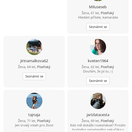
Miluseseb
Žena, 61 let,
Plzeňský
Hledám přítele, kamaráda
Seznámit se
jirinamalkova62
kveten1964
Žena, 64 let,
Plzeňský
Žena, 62 let,
Plzeňský
Doufám, že jsi tu ;-)
Seznámit se
Seznámit se
tajnaja
jarizlatacesta
Žena, 71 let,
Plzeňský
Žena, 69 let,
Plzeňský
Jen trvalý vstah pro život
Kdo mě dokáže rozesmávat? Prosím
hodného nezadaného nekuřáka s