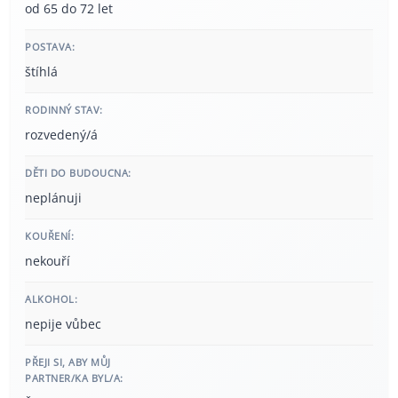
od 65 do 72 let
POSTAVA:
štíhlá
RODINNÝ STAV:
rozvedený/á
DĚTI DO BUDOUCNA:
neplánuji
KOUŘENÍ:
nekouří
ALKOHOL:
nepije vůbec
PŘEJI SI, ABY MŮJ
PARTNER/KA BYL/A: