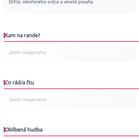
Štíhlý, otevřeného srdce a veselé povahy
Kam na rande?
Co rád/a čtu
Oblíbená hudba