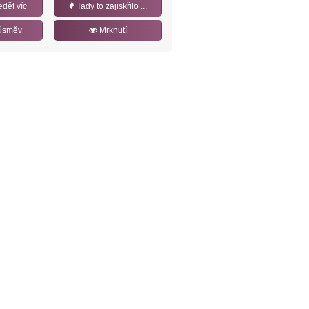
ědět víc
Tady to zajiskřilo ...
úsměv
Mrknutí