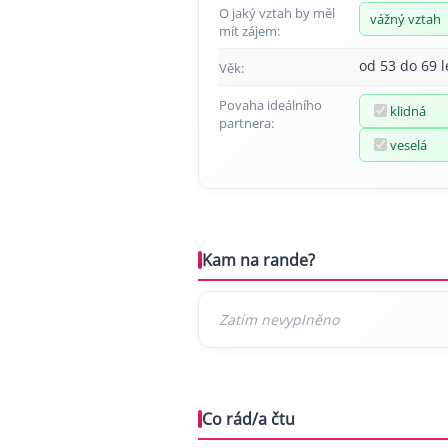
O jaký vztah by měl
vážný vztah
mít zájem:
od 53 do 69 l
Věk:
Povaha ideálního
klidná
partnera:
veselá
Kam na rande?
Co rád/a čtu