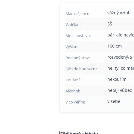
vážný vztah
Mám zájem o:
SŠ
Vzdělání:
pár kilo navíc
Moje postava:
160 cm
Výška:
rozvedený/á
Rodinný stav:
ne, ty, co má
Děti do budoucna:
nekouřím
Kouření:
nepiji vůbec
Alkohol:
v sebe
V co věřím:
Oblíbené aktivity