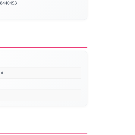
728440453
ní