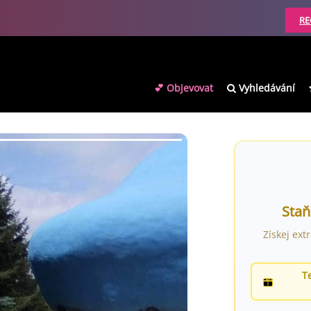
RE
💕 Objevovat
Vyhledávání
Staň
Získej ext
T