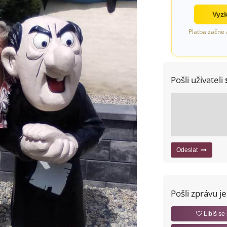
Vyzk
Platba začne 
Pošli uživateli
Odeslat
Pošli zprávu j
Líbíš se