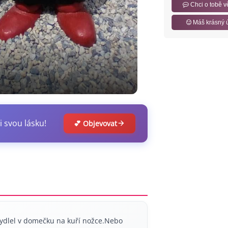
Chci o tobě v
Máš krásný 
i svou lásku!
💕 Objevovat
dlel v domečku na kuří nožce.Nebo