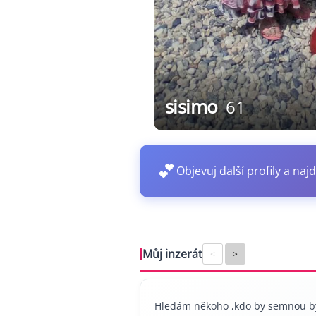
sisimo
61
💕
Objevuj další profily a najd
Můj inzerát
<
>
Hledám někoho ,kdo by semnou by