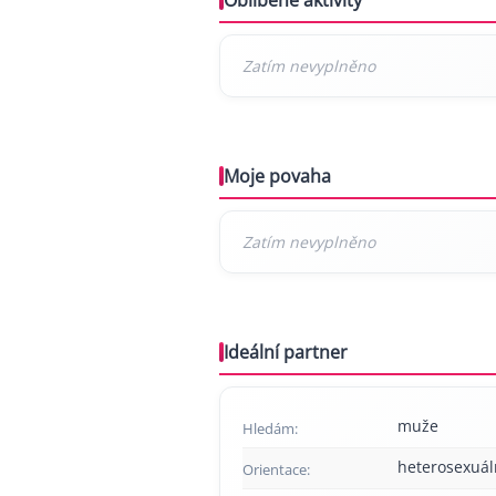
Moje povaha
Ideální partner
muže
Hledám:
heterosexuál
Orientace: