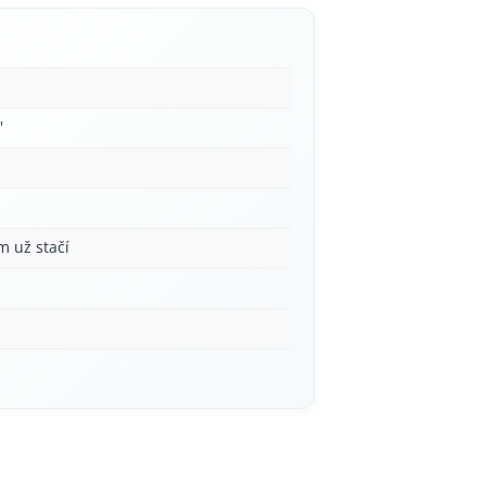
'
m už stačí