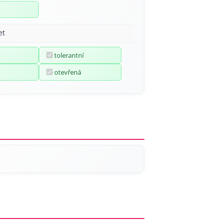
et
tolerantní
otevřená