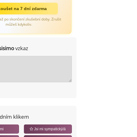
oušet na 7 dní zdarma
až po skončení zkušební doby. Zrušit
můžeš kdykoliv.
sisimo
vzkaz
edním klikem
 mi
Jsi mi sympatický/á