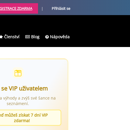
GISTRACE ZDARMA
|
Přihlásit se
Členství
Blog
Nápověda
 se VIP uživatelem
ra výhody a zvýš své šance na
seznámení.
eď můžeš získat 7 dní VIP
zdarma!