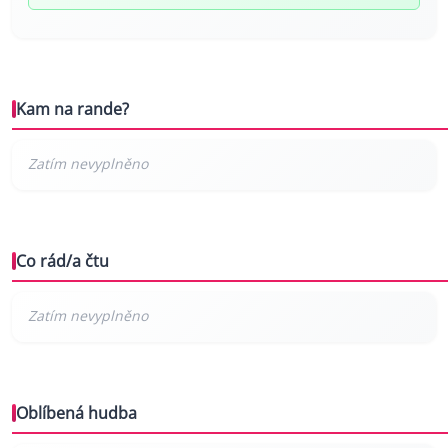
Kam na rande?
Co rád/a čtu
Oblíbená hudba