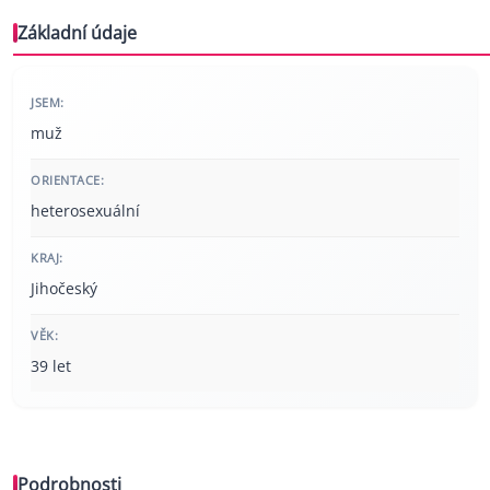
Základní údaje
JSEM:
muž
ORIENTACE:
heterosexuální
KRAJ:
Jihočeský
VĚK:
39 let
Podrobnosti