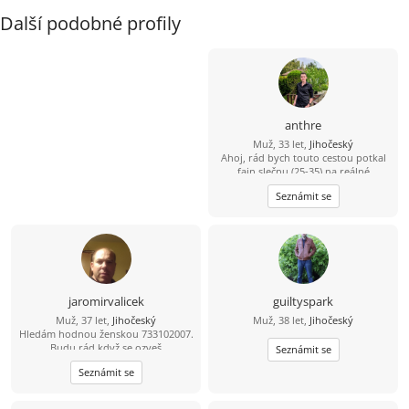
Další podobné profily
anthre
Muž, 33 let,
Jihočeský
Ahoj, rád bych touto cestou potkal
fajn slečnu (25-35) na reálné
seznámení. Že se sice jmenuji Dědek,
Seznámit se
ale ve svých 33 letech mám do
starého železa ještě daleko. ????
Bydlím a funguju v oblasti Třeboň –
Trhové Sviny – České Budějovice.
Jsem v tomhle realista a hledám
parťačku z okolí, abychom k sobě
neměli dál, než na jedno rozumné
dojetí autem. Jsem spolehlivý chlap,
jaromirvalicek
guiltyspark
co nezkazí žádnou srandu a raději
Muž, 37 let,
Jihočeský
Muž, 38 let,
Jihočeský
než davy vyhledává klidnější místa.
Hledám hodnou ženskou 733102007.
Když je čas a počasí, sbalím batoh a
Budu rád když se ozveš
jdu na lehčí výlet do přírody, kde si
Seznámit se
čistím hlavu a natáčím zajímavá
Seznámit se
místa. Dokonalost nehledám. Spíš
přirozenou pohodu – někoho, s kým
se dokážu společně zasmát,