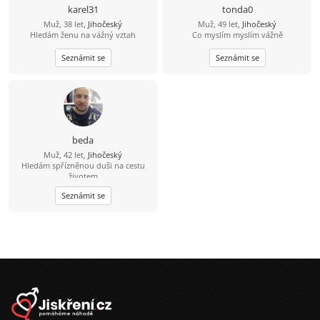
karel31
tonda0
Muž, 38 let,
Jihočeský
Muž, 49 let,
Jihočeský
Hledám ženu na vážný vztah
Co myslím myslím vážně
Seznámit se
Seznámit se
beda
Muž, 42 let,
Jihočeský
Hledám spřízněnou duši na cestu
životem
Seznámit se