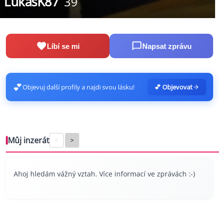
LukasK87
39
Líbí se mi
Napsat zprávu
💕
Objevuj další profily a najdi svou lásku!
💕 Objevovat
Můj inzerát
<
>
Ahoj hledám vážný vztah. Více informací ve zprávách :-)