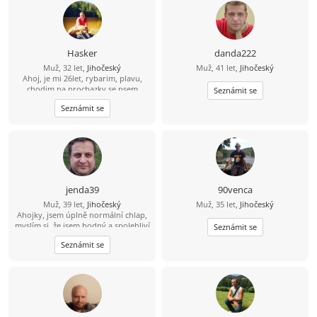
popovídat, ale i příjemně mlčet.
Dopisování beru jen jako začátek.
Napiš a po pár větách se raději
uvidíme naživo u kafe nebo na
procházce.
Hasker
danda222
Muž, 32 let,
Jihočeský
Muž, 41 let,
Jihočeský
Ahoj, je mi 26let, rybarim, plavu,
chodim na prochazky se psem
Seznámit se
Seznámit se
jenda39
90venca
Muž, 39 let,
Jihočeský
Muž, 35 let,
Jihočeský
Ahojky, jsem úplně normální chlap,
myslím si, že jsem hodný a spolehliví
Seznámit se
a že nezkazím žádnou srandu.
Seznámit se
Hledám k sobě partnerku na
společnou a pohodovou cestu
životem. Malé dítě není
překážkou????