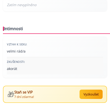
Intimnosti
VZTAH K SEXU:
velmi rád/a
ZKUŠENOSTI:
akorát
🎁
Staň se VIP
Vyzkoušet
7 dní zdarma!