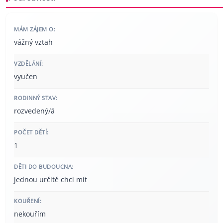
MÁM ZÁJEM O:
vážný vztah
VZDĚLÁNÍ:
vyučen
RODINNÝ STAV:
rozvedený/á
POČET DĚTÍ:
1
DĚTI DO BUDOUCNA:
jednou určitě chci mít
KOUŘENÍ:
nekouřím