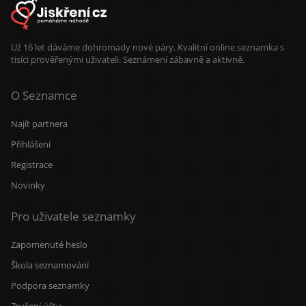
energii. A když se naše cesty
protnou, vezmu to jako znamení, že
vesmír má občas opravdu dobré
načasování.
Už 16 let dáváme dohromady nové páry. Kvalitní online seznamka s
tisíci prověřenými uživateli. Seznámení zábavně a aktivně.
O Seznamce
Najít partnera
Přihlášení
Registrace
Novinky
Pro uživatele seznamky
Zapomenuté heslo
Škola seznamování
Podpora seznamky
Zrušení účtu