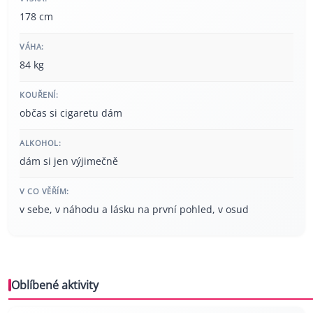
178 cm
VÁHA:
84 kg
KOUŘENÍ:
občas si cigaretu dám
ALKOHOL:
dám si jen výjimečně
V CO VĚŘÍM:
v sebe, v náhodu a lásku na první pohled, v osud
Oblíbené aktivity