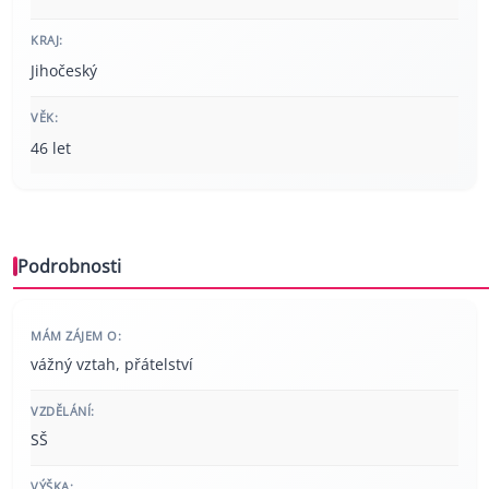
KRAJ:
Jihočeský
VĚK:
46 let
Podrobnosti
MÁM ZÁJEM O:
vážný vztah, přátelství
VZDĚLÁNÍ:
SŠ
VÝŠKA: