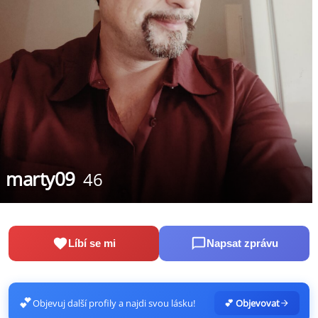
marty09
46
Líbí se mi
Napsat zprávu
💕
Objevuj další profily a najdi svou lásku!
💕 Objevovat