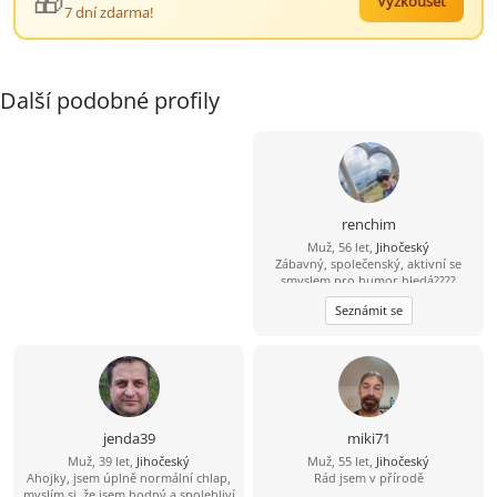
🎁
Vyzkoušet
7 dní zdarma!
Další podobné profily
renchim
Muž, 56 let,
Jihočeský
Zábavný, společenský, aktivní se
smyslem pro humor hledá????
Najdu????
Seznámit se
jenda39
miki71
Muž, 39 let,
Jihočeský
Muž, 55 let,
Jihočeský
Ahojky, jsem úplně normální chlap,
Rád jsem v přírodě
myslím si, že jsem hodný a spolehliví