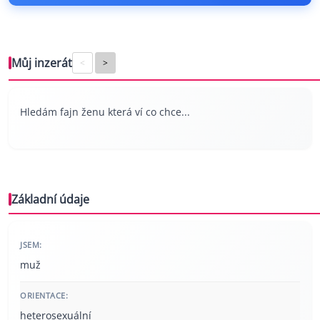
Můj inzerát
<
>
Hledám fajn ženu která ví co chce...
Základní údaje
JSEM:
muž
ORIENTACE:
heterosexuální