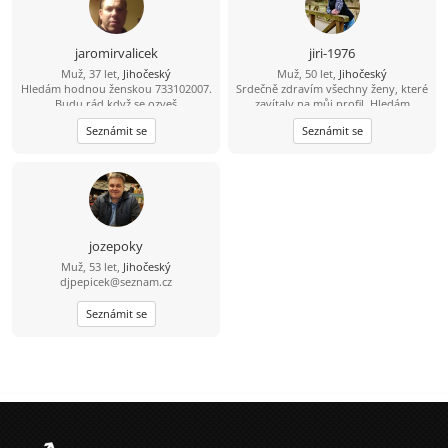
jaromirvalicek
jiri-1976
Muž, 37 let,
Jihočeský
Muž, 50 let,
Jihočeský
Hledám hodnou ženskou 733102007.
Srdečně zdravím všechny ženy, které
Budu rád když se ozveš
zavítaly na můj profil. Hledám
pohodovou ženu, která pečuje o své
Seznámit se
Seznámit se
tělo i duši, žije vědomě a aktivně.
Jsem člověk, který ví, že hledá jednu
z tisíce - tu, se kterou si budeme
ladit myšlením i životním stylem.
Miluju přírodu, zvířata a výlety tam,
kde je ticho, čerstvý vzduch a pěkný
výhled do krajiny. Východy i západy
slunce jsou pro mě malý rituál. Rád
jozepoky
spím někdy pod širákem u jezer, řek
Muž, 53 let,
Jihočeský
a lesních pramenů. Občas chodím
djpepicek@seznam.cz
bosky - i přes žhavé uhlíky. A hotel s
bazénem? Ten si taky užiju. Už přes
Seznámit se
deset let si peču kváskový žitný
chleba. Naučil mě, že dobré věci
potřebují čas. Mouku mám ze mlejna
a sůl je pro mě nad zlato. Třtinový
cukr mám doma jen pro návštěvy.
Roky nesladím - mám sladký život a
med od pana včelaře/kamaráda.
Zmrzlinu si občas rád dám. Ocením
partnerku, která má podobnou