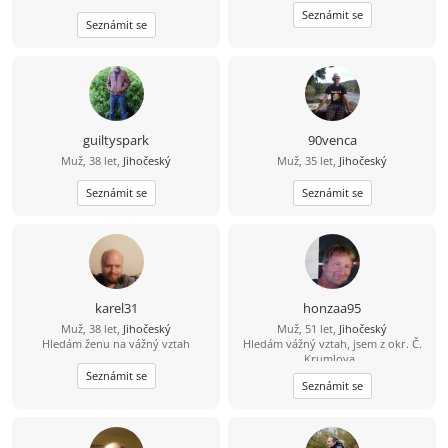
a že nezkazím žádnou srandu.
Seznámit se
Seznámit se
Hledám k sobě partnerku na
společnou a pohodovou cestu
životem. Malé dítě není
překážkou????
guiltyspark
90venca
Muž, 38 let,
Jihočeský
Muž, 35 let,
Jihočeský
Seznámit se
Seznámit se
karel31
honzaa95
Muž, 38 let,
Jihočeský
Muž, 51 let,
Jihočeský
Hledám ženu na vážný vztah
Hledám vážný vztah, jsem z okr. Č.
Krumlova,.
Seznámit se
Seznámit se