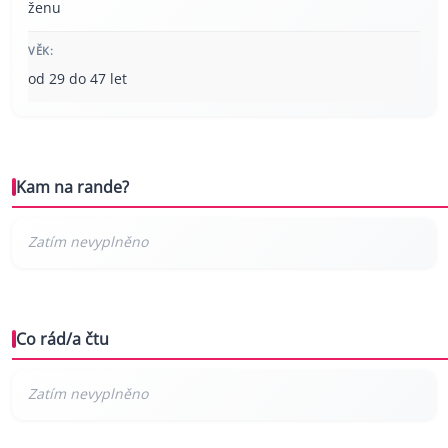
ženu
VĚK:
od 29 do 47 let
Kam na rande?
Co rád/a čtu