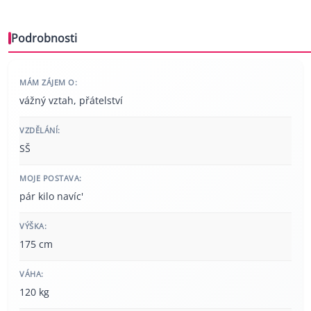
Podrobnosti
MÁM ZÁJEM O:
vážný vztah, přátelství
VZDĚLÁNÍ:
SŠ
MOJE POSTAVA:
pár kilo navíc'
VÝŠKA:
175 cm
VÁHA:
120 kg