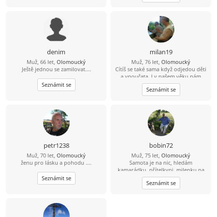
Olomouc, Vyškov sever, Přerov
západ, spíše klidnější povahy.
denim
milan19
Muž, 66 let,
Olomoucký
Muž, 76 let,
Olomoucký
Ještě jednou se zamilovat....
Cítíš se také sama když odjedou děti
a vnoučata. I v našem věku nám
může být spolu dobře.Napiš,
Seznámit se
Seznámit se
prosím, pokud ti schází pohlazení
atd. .
petr1238
bobin72
Muž, 70 let,
Olomoucký
Muž, 75 let,
Olomoucký
ženu pro lásku a pohodu ....
Samota je na nic, hledám
kamarádku, přítelkyni, milenku na
kulturu, výlety welness
Seznámit se
Seznámit se