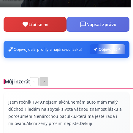
Líbí se mi
Napsat zprávu
💕
Objevuj další profily a najdi svou lásku!
💕 Objevovat
Můj inzerát
<
>
Jsem ročník 1949,nejsem akční,nemám auto,mám malý
důchod.Hledám na zbytek života vážnou známost,lásku a
porozumění.Nenáročnou baculku,která má ještě ráda i
milování.Akční ženy prosím nepište.Děkuji