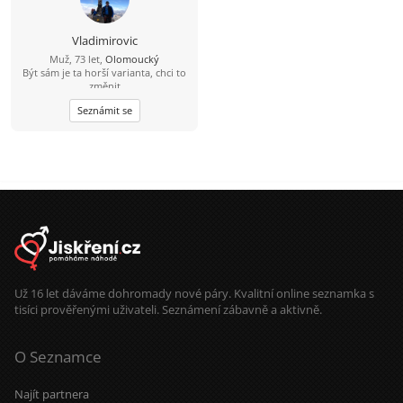
Vladimirovic
Muž, 73 let,
Olomoucký
Být sám je ta horší varianta, chci to
změnit
Seznámit se
Už 16 let dáváme dohromady nové páry. Kvalitní online seznamka s
tisíci prověřenými uživateli. Seznámení zábavně a aktivně.
O Seznamce
Najít partnera