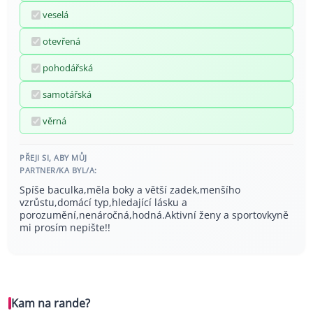
veselá
otevřená
pohodářská
samotářská
věrná
PŘEJI SI, ABY MŮJ
PARTNER/KA BYL/A:
Spíše baculka,měla boky a větší zadek,menšího
vzrůstu,domácí typ,hledající lásku a
porozumění,nenáročná,hodná.Aktivní ženy a sportovkyně
mi prosím nepište!!
Kam na rande?