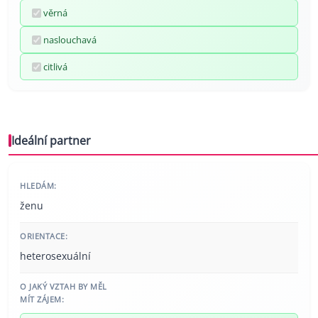
věrná
naslouchavá
citlivá
Ideální partner
HLEDÁM:
ženu
ORIENTACE:
heterosexuální
O JAKÝ VZTAH BY MĚL
MÍT ZÁJEM: