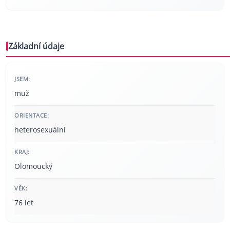
Základní údaje
JSEM:
muž
ORIENTACE:
heterosexuální
KRAJ:
Olomoucký
VĚK:
76 let