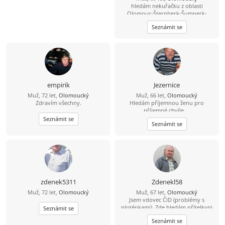
hledám nekuřačku z oblasti
Olomouc-Šternberk-Šumperk-
Konice, 55+(mladší mě prosím
Seznámit se
nekontaktujte, nebudu odpovídat),
setkávání se zatím třeba jen o
víkendu nebo účast na akcích (kino,
divadlo, hudba, turistika, výlety na
kole či autem..) i obejmutí se... a
když to bude fungovat tak i častěji,
nebo i společné žití. Žijme TEĎ,
minuty se vlečou, ale roky
empirik
Jezernice
nenávratně utíkají,,,
Muž, 72 let,
Olomoucký
Muž, 66 let,
Olomoucký
Zdravím všechny.
Hledám příjemnou ženu pro
příjemné chvíle....
Seznámit se
Seznámit se
zdenek5311
Zdenekl58
Muž, 72 let,
Olomoucký
Muž, 67 let,
Olomoucký
Jsem vdovec ČID (problémy s
ploténkami). Zde hledám přítelkyni
Seznámit se
se současnou fotkou, později snad i
Seznámit se
více, nekuřačku. Z okresů Prostějov,