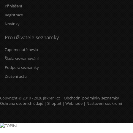
Přihlášení
Registrace
Novinky
Pro uživatele seznamky
Zapomenuté heslo
Škola seznamování
Podpora seznamky
Zrušení účtu
Copyright © 2010 - 2026 Jiskreni.cz |
Obchodní podmínky seznamky
|
Ochrana osobních údajů
|
Shoptet
|
Webnode
|
Nastavení soukromí