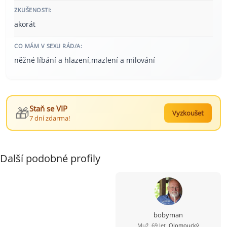
ZKUŠENOSTI:
akorát
CO MÁM V SEXU RÁD/A:
něžné líbání a hlazení,mazlení a milování
🎁
Staň se VIP
Vyzkoušet
7 dní zdarma!
Další podobné profily
bobyman
Muž, 69 let,
Olomoucký