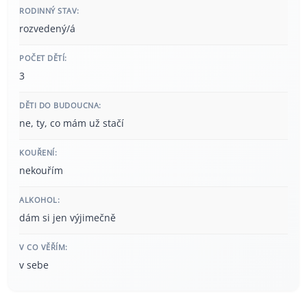
RODINNÝ STAV:
rozvedený/á
POČET DĚTÍ:
3
DĚTI DO BUDOUCNA:
ne, ty, co mám už stačí
KOUŘENÍ:
nekouřím
ALKOHOL:
dám si jen výjimečně
V CO VĚŘÍM:
v sebe