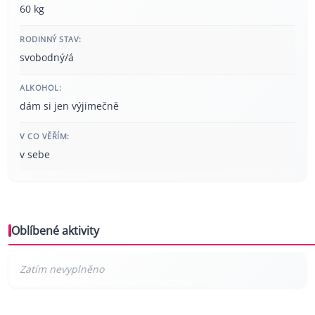
60 kg
RODINNÝ STAV:
svobodný/á
ALKOHOL:
dám si jen výjimečně
V CO VĚŘÍM:
v sebe
Oblíbené aktivity