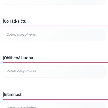
Co rád/a čtu
Oblíbená hudba
Intimnosti