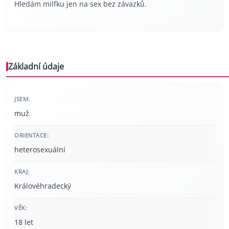
Hledám milfku jen na sex bez závazků.
Základní údaje
JSEM:
muž
ORIENTACE:
heterosexuální
KRAJ:
Královéhradecký
VĚK:
18 let