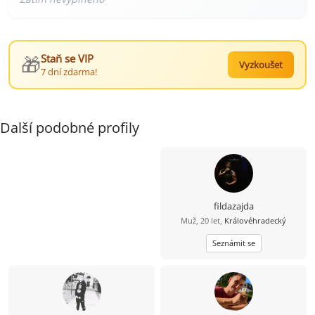
🎁
Staň se VIP
Vyzkoušet
7 dní zdarma!
Další podobné profily
fildazajda
Muž, 20 let,
Královéhradecký
Seznámit se