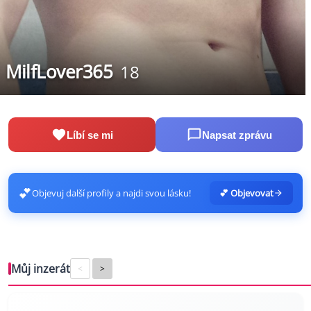
MilfLover365
18
Líbí se mi
Napsat zprávu
💕
Objevuj další profily a najdi svou lásku!
💕 Objevovat
Můj inzerát
<
>