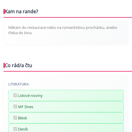
Kam na rande?
Někam do restaurace nebo na romantickou procházku, anebo
třeba do kina.
Co rád/a čtu
LITERATURA:
Lidové noviny
MF Dnes
Blesk
Deník