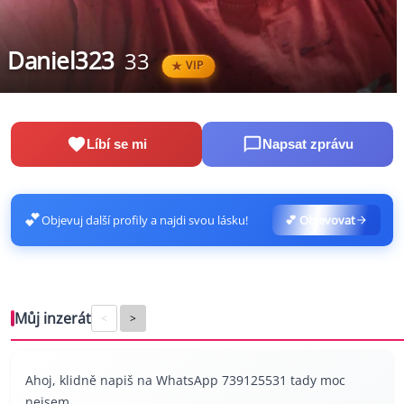
Daniel323
33
VIP
Líbí se mi
Napsat zprávu
💕
Objevuj další profily a najdi svou lásku!
💕 Objevovat
Můj inzerát
<
>
Ahoj, klidně napiš na WhatsApp 739125531 tady moc
nejsem.