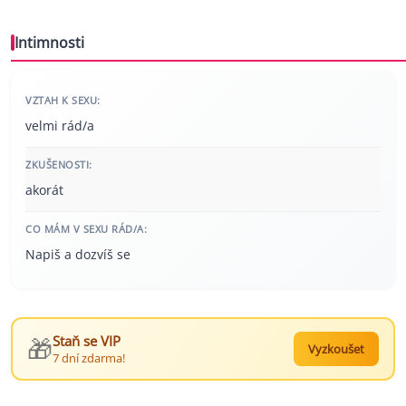
Intimnosti
VZTAH K SEXU:
velmi rád/a
ZKUŠENOSTI:
akorát
CO MÁM V SEXU RÁD/A:
Napiš a dozvíš se
🎁
Staň se VIP
Vyzkoušet
7 dní zdarma!