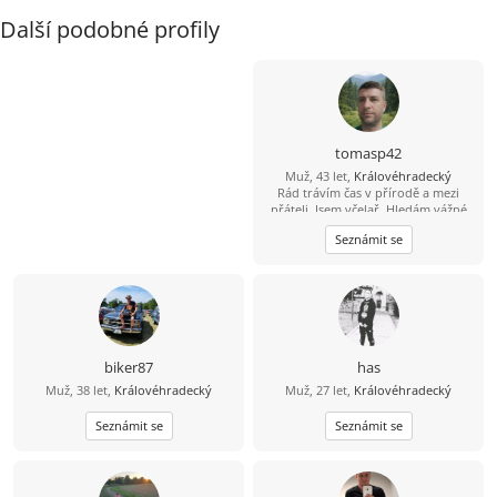
Další podobné profily
tomasp42
Muž, 43 let,
Královéhradecký
Rád trávím čas v přírodě a mezi
přáteli. Jsem včelař. Hledám vážné
seznámení a ne partnerku na jednu
Seznámit se
noc.
biker87
has
Muž, 38 let,
Královéhradecký
Muž, 27 let,
Královéhradecký
Seznámit se
Seznámit se