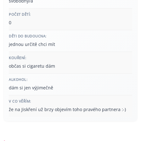
svobodný/á
POČET DĚTÍ:
0
DĚTI DO BUDOUCNA:
jednou určitě chci mít
KOUŘENÍ:
občas si cigaretu dám
ALKOHOL:
dám si jen výjimečně
V CO VĚŘÍM:
že na Jiskření už brzy objevím toho pravého partnera :-)