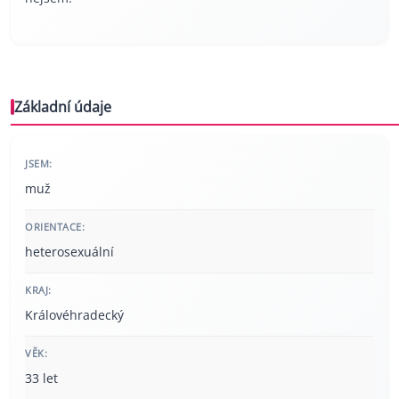
Základní údaje
JSEM:
muž
ORIENTACE:
heterosexuální
KRAJ:
Královéhradecký
VĚK:
33 let