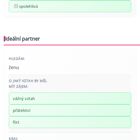
spolehlivá
Ideální partner
HLEDÁM:
ženu
O JAKÝ VZTAH BY MĚL
MÍT ZÁJEM:
vážný vztah
přátelství
flirt
KRAJ: