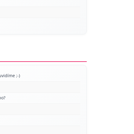
uvidíme ;-)
no?