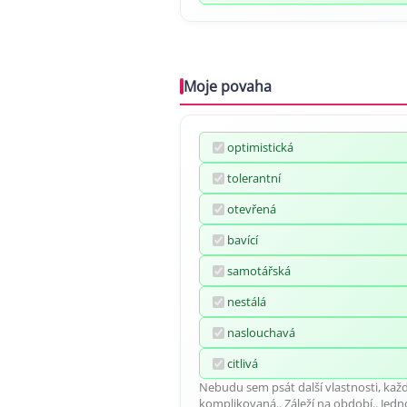
Moje povaha
optimistická
tolerantní
otevřená
bavící
samotářská
nestálá
naslouchavá
citlivá
Nebudu sem psát další vlastnosti, ka
komplikovaná.. Záleží na období.. Jed