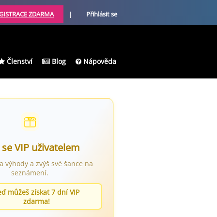
GISTRACE ZDARMA
|
Přihlásit se
Členství
Blog
Nápověda
 se VIP uživatelem
ra výhody a zvýš své šance na
seznámení.
eď můžeš získat 7 dní VIP
zdarma!