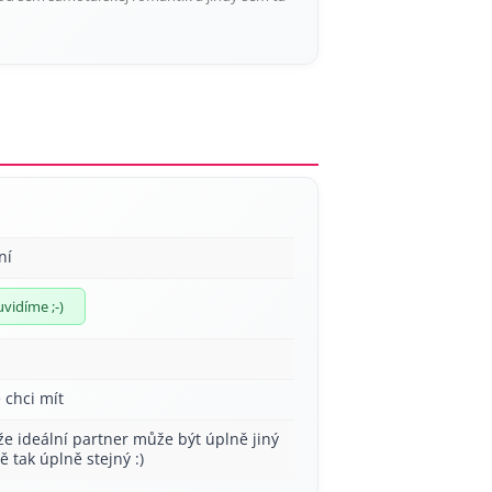
ní
uvidíme ;-)
 chci mít
že ideální partner může být úplně jiný
ě tak úplně stejný :)