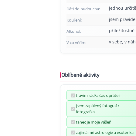
jednou určitě
Děti do budoucna:
jsem pravide
Kouření:
příležitostně
Alkohol:
v sebe, v náh
V co věřím:
Oblíbené aktivity
trávím rád/a čas s přáteli
jsem zapálený fotograf /
fotografka
tanec je moje vášeň
zajímá mě astrologie a esoterika