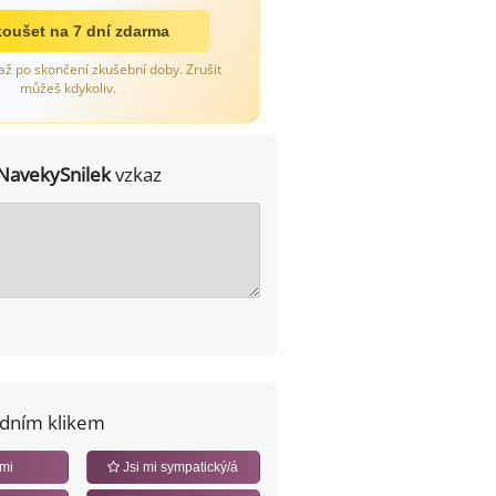
oušet na 7 dní zdarma
až po skončení zkušební doby. Zrušit
můžeš kdykoliv.
NavekySnilek
vzkaz
edním klikem
 mi
Jsi mi sympatický/á