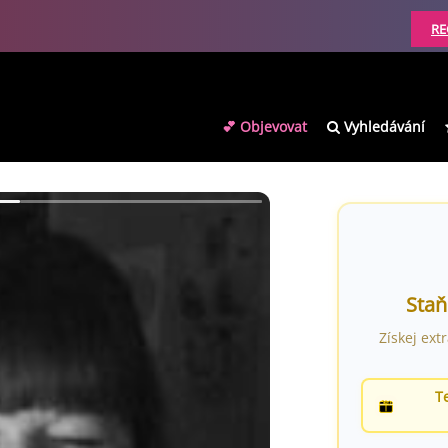
RE
💕 Objevovat
Vyhledávání
Staň
Získej ext
T