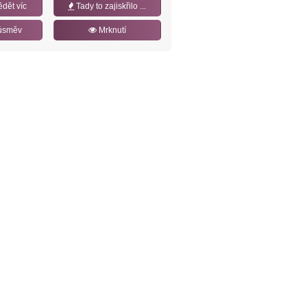
ědět víc
Tady to zajiskřilo ...
úsměv
Mrknutí