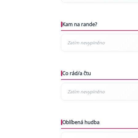
Kam na rande?
Co rád/a čtu
Oblíbená hudba