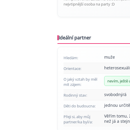
nejvtipnější osoba na party :D
Ideální partner
muže
Hledám:
heterosexuál
Orientace:
O jaký vztah by měl
nevím, ještě 
mít zájem:
svobodný/á
Rodinný stav:
jednou určitě
Děti do budoucna:
Věřím tomu, 
Přeji si, aby můj
než já a stejn
partner/ka byl/a: