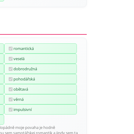
romantická
veselá
dobrodružná
pohodářská
obětavá
věrná
impulsivní
ždopádně moje povaha je hodně
nou sem samotářskej romantik a jindy sem ta