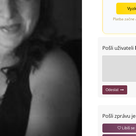
Vyzk
Platba začne 
Pošli uživateli
Odeslat
Pošli zprávu j
Líbíš se