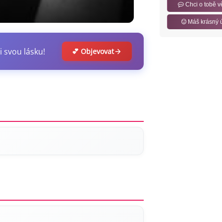
Chci o tobě v
Máš krásný 
i svou lásku!
💕 Objevovat