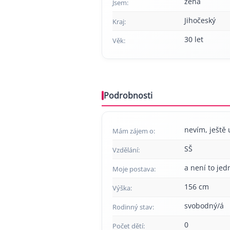
žena
Jsem:
Jihočeský
Kraj:
30 let
Věk:
Podrobnosti
nevím, ještě 
Mám zájem o:
SŠ
Vzdělání:
a není to jed
Moje postava:
156 cm
Výška:
svobodný/á
Rodinný stav:
0
Počet dětí: