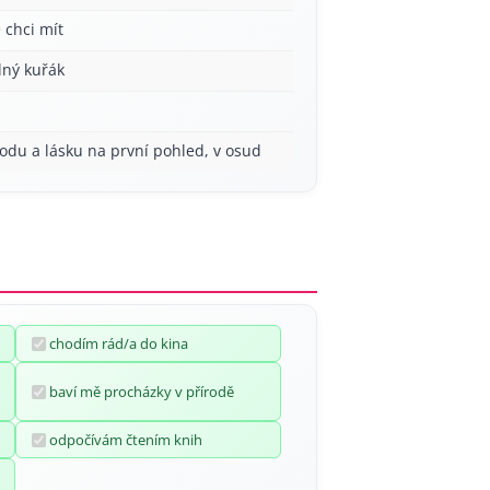
 chci mít
lný kuřák
odu a lásku na první pohled, v osud
chodím rád/a do kina
baví mě procházky v přírodě
odpočívám čtením knih