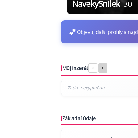
NavekySnilek
30
💕
Objevuj další profily a najd
Můj inzerát
<
>
Základní údaje