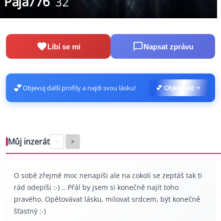
Paja776
32
Líbí se mi
Napsat zprávu
💕
Objevuj další profily a najdi svou lásku!
💕 Objevovat
Můj inzerát
<
>
O sobě zřejmě moc nenapíši ale na cokoli se zeptáš tak ti
rád odepíši :-) .. Přál by jsem si konečně najít toho
pravého. Opětovávat lásku, milovat srdcem, být konečně
šťastný :-)