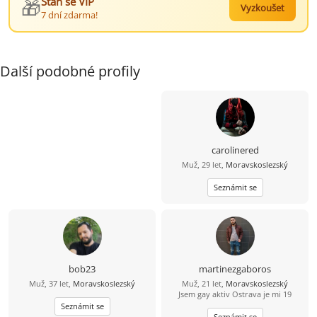
🎁
Staň se VIP
Vyzkoušet
7 dní zdarma!
Další podobné profily
carolinered
Muž, 29 let,
Moravskoslezský
Seznámit se
bob23
martinezgaboros
Muž, 37 let,
Moravskoslezský
Muž, 21 let,
Moravskoslezský
Jsem gay aktiv Ostrava je mi 19
Seznámit se
Seznámit se