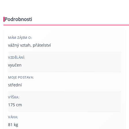
Podrobnosti
MÁM ZÁJEM O:
vážný vztah, přátelství
VZDĚLÁNÍ:
vyučen
MOJE POSTAVA:
střední
VÝŠKA:
175 cm
VÁHA:
81 kg