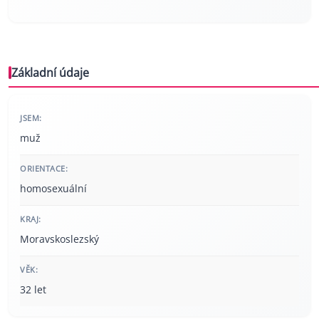
Základní údaje
JSEM:
muž
ORIENTACE:
homosexuální
KRAJ:
Moravskoslezský
VĚK:
32 let