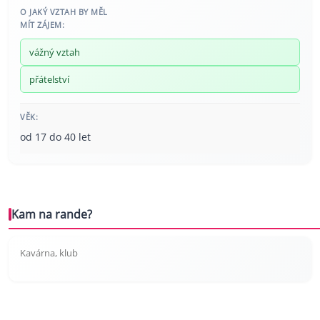
O JAKÝ VZTAH BY MĚL
MÍT ZÁJEM:
vážný vztah
přátelství
VĚK:
od 17 do 40 let
Kam na rande?
Kavárna, klub