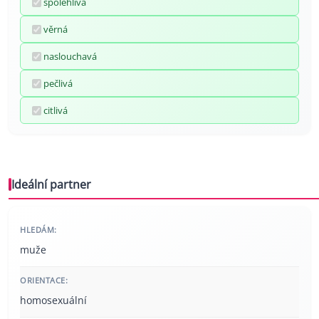
spolehlivá
věrná
naslouchavá
pečlivá
citlivá
Ideální partner
HLEDÁM:
muže
ORIENTACE:
homosexuální