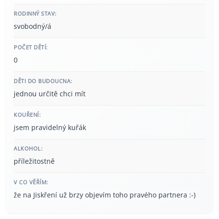
RODINNÝ STAV:
svobodný/á
POČET DĚTÍ:
0
DĚTI DO BUDOUCNA:
jednou určitě chci mít
KOUŘENÍ:
jsem pravidelný kuřák
ALKOHOL:
příležitostně
V CO VĚŘÍM:
že na Jiskření už brzy objevím toho pravého partnera :-)