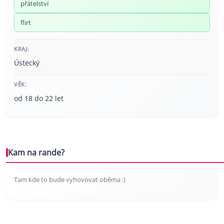
přátelství
flirt
KRAJ:
Ústecký
VĚK:
od 18 do 22 let
Kam na rande?
Tam kde to bude vyhovovat oběma :)