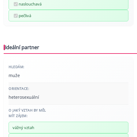
naslouchavá
pečlivá
Ideální partner
HLEDÁM:
muže
ORIENTACE:
heterosexuální
O JAKÝ VZTAH BY MĚL
MÍT ZÁJEM:
vážný vztah