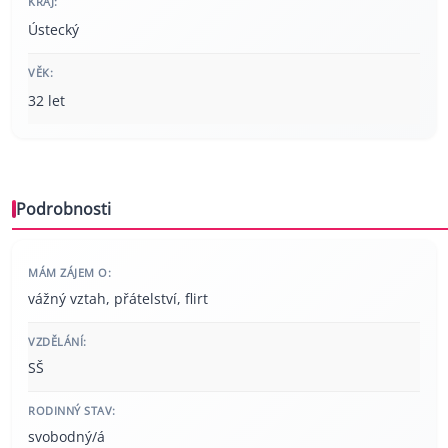
KRAJ:
Ústecký
VĚK:
32 let
Podrobnosti
MÁM ZÁJEM O:
vážný vztah, přátelství, flirt
VZDĚLÁNÍ:
SŠ
RODINNÝ STAV:
svobodný/á