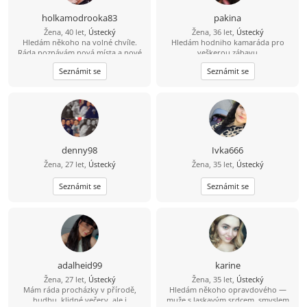
holkamodrooka83
pakina
Žena, 40 let,
Ústecký
Žena, 36 let,
Ústecký
Hledám někoho na volné chvíle.
Hledám hodniho kamaráda pro
Ráda poznávám nová místa a nové
veškerou zábavu
lidi.
Seznámit se
Seznámit se
denny98
Ivka666
Žena, 27 let,
Ústecký
Žena, 35 let,
Ústecký
Seznámit se
Seznámit se
adalheid99
karine
Žena, 27 let,
Ústecký
Žena, 35 let,
Ústecký
Mám ráda procházky v přírodě,
Hledám někoho opravdového —
hudbu, klidné večery, ale i
muže s laskavým srdcem, smyslem