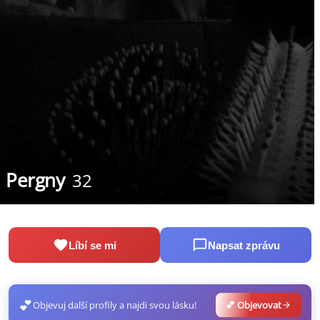
Pergny
32
Líbí se mi
Napsat zprávu
💕
Objevuj další profily a najdi svou lásku!
💕 Objevovat