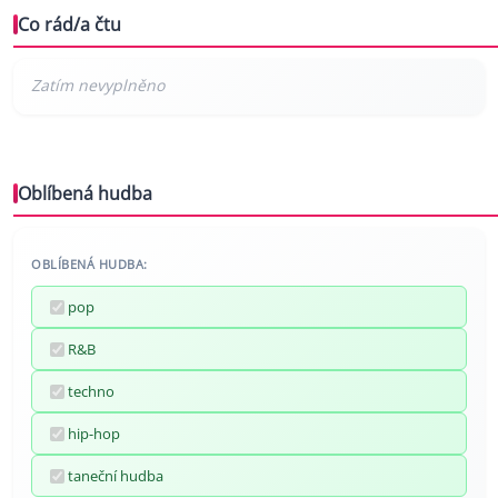
Co rád/a čtu
Oblíbená hudba
OBLÍBENÁ HUDBA:
pop
R&B
techno
hip-hop
taneční hudba