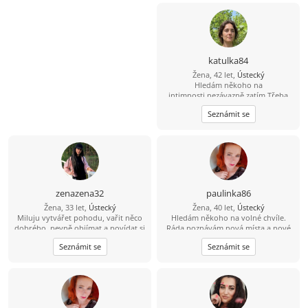
katulka84
Žena, 42 let,
Ústecký
Hledám někoho na
intimnosti,nezávazně zatím.Třeba
časem i něco víc.Fotku pošlu
Seznámit se
soukromě. Ráda poznávám nová
místa a nové lidi.
zenazena32
paulinka86
Žena, 33 let,
Ústecký
Žena, 40 let,
Ústecký
Miluju vytvářet pohodu, vařit něco
Hledám někoho na volné chvíle.
dobrého, pevně objímat a povídat si
Ráda poznávám nová místa a nové
o všem možném až do rána. Sním o
lidi.
Seznámit se
Seznámit se
tom, že se setkám s mužem, se
kterým bude klidně, upřímně a
doopravdy. Prosím, napiš mi sám,
protože já nemohu napsat sama,
protože nemám VIP. tmavabrunetka
seznam.cz