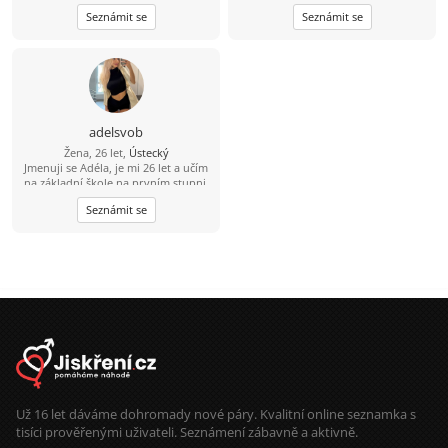
spontánní nápady. Jsem spíš
pro humor a otevřenou myslí.
Seznámit se
Seznámit se
empatická a vnímavá, takže ocením
Někoho, kdo se nebojí být sám
někoho, kdo to má podobně. Mám
sebou a kdo hledá hlubší spojení, ne
ráda pohodu a smích s někým
jen povrchní psan
blízkým. Hledám vztah založený na
důvěře, respektu a pohodě. Ocením
muže, který je hodný, upřímný a ví,
co chce. Nehledám dokonalost, ale
někoho, kdo to myslí vážně.
adelsvob
Žena, 26 let,
Ústecký
Jmenuji se Adéla, je mi 26 let a učím
na základní škole na prvním stupni.
Práce s dětmi mě baví a dává mi
Seznámit se
smysl. Ve volném čase ráda cestuji,
chodím na turistiku, běhám a občas
si udělám radost nákupy. Klidně
napiš
Už 16 let dáváme dohromady nové páry. Kvalitní online seznamka s
tisíci prověřenými uživateli. Seznámení zábavně a aktivně.