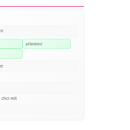
ní
přátelství
et
 chci mít