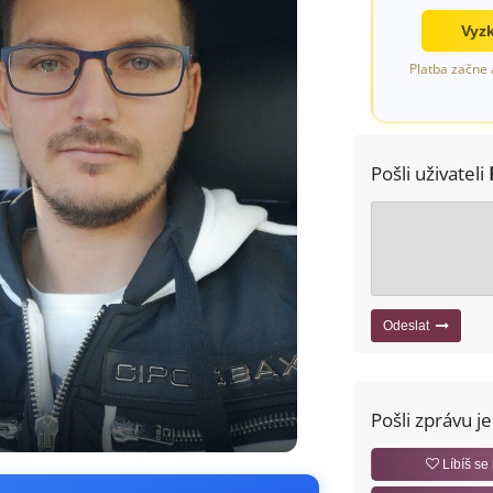
Vyzk
Platba začne 
Pošli uživateli
Odeslat
Pošli zprávu j
Líbíš se