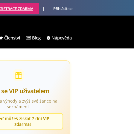
GISTRACE ZDARMA
|
Přihlásit se
Členství
Blog
Nápověda
 se VIP uživatelem
ra výhody a zvýš své šance na
seznámení.
eď můžeš získat 7 dní VIP
zdarma!