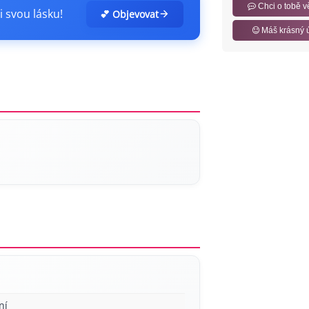
Chci o tobě v
i svou lásku!
💕 Objevovat
Máš krásný 
ní