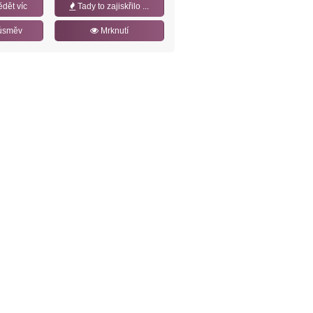
ědět víc
Tady to zajiskřilo ...
úsměv
Mrknutí