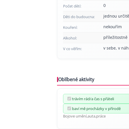
0
Počet dětí:
jednou určitě
Děti do budoucna:
nekouřím
Kouření:
příležitostně
Alkohol:
v sebe, v náh
V co věřím:
Oblíbené aktivity
trávím rád/a čas s přáteli
baví mě procházky v přírodě
Bojove umění,auta,práce