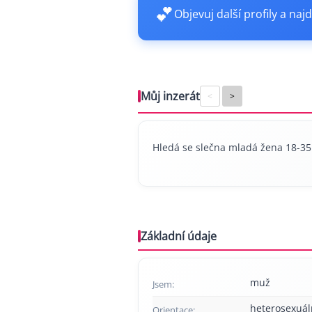
💕
Objevuj další profily a najd
Můj inzerát
<
>
Hledá se slečna mladá žena 18-35
Základní údaje
muž
Jsem:
heterosexuál
Orientace: