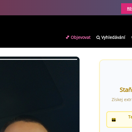
RE
💕 Objevovat
Vyhledávání
Staň
Získej ext
T