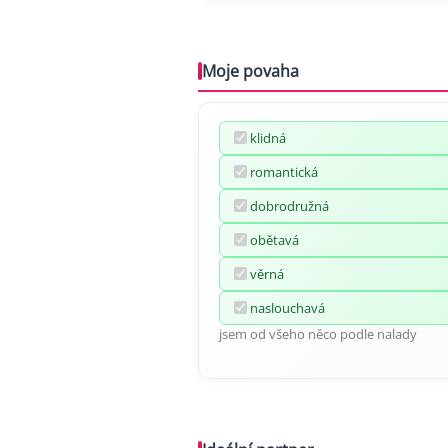
Moje povaha
klidná
romantická
dobrodružná
obětavá
věrná
naslouchavá
jsem od všeho něco podle nalady