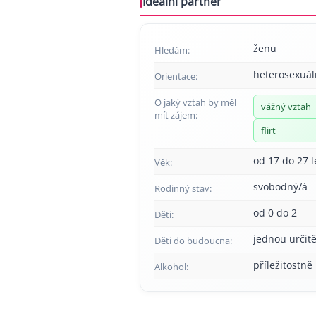
Ideální partner
ženu
Hledám:
heterosexuál
Orientace:
O jaký vztah by měl
vážný vztah
mít zájem:
flirt
od 17 do 27 l
Věk:
svobodný/á
Rodinný stav:
od 0 do 2
Děti:
jednou určitě
Děti do budoucna:
příležitostně
Alkohol: