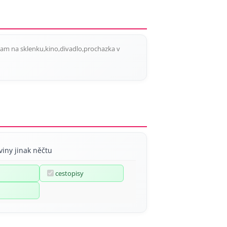
kam na sklenku,kino,divadlo,prochazka v
viny jinak něčtu
cestopisy