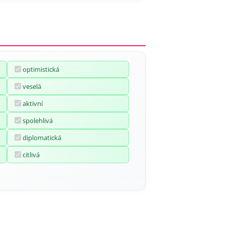
optimistická
veselá
aktivní
spolehlivá
diplomatická
citlivá