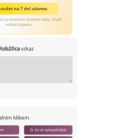
oušet na 7 dní zdarma
až po skončení zkušební doby. Zrušit
můžeš kdykoliv.
Rob20ca
vzkaz
edním klikem
 mi
Jsi mi sympatický/á