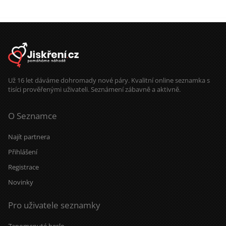
Už 16 let dáváme dohromady nové páry. Kvalitní online seznamka s
tisíci prověřenými uživateli. Seznámení zábavně a aktivně.
O Seznamce
Najít partnera
Přihlášení
Registrace
Novinky
Pro uživatele seznamky
Zapomenuté heslo