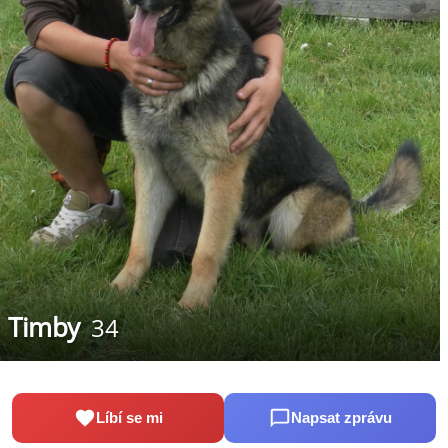
Timby
34
Líbí se mi
Napsat zprávu