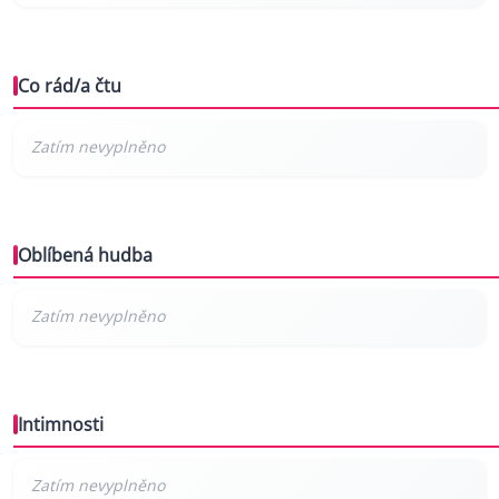
Co rád/a čtu
Oblíbená hudba
Intimnosti