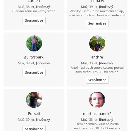
karel31
jenda39
Muž, 38 let,
Jihočeský
Muž, 39 let,
Jihočeský
Hledám ženu na vážný vztah
Ahojky, jsem úplně normální chlap,
myslím si, že jsem hodný a spolehliví
a že nezkazím žádnou srandu.
Seznámit se
Seznámit se
Hledám k sobě partnerku na
společnou a pohodovou cestu
životem. Malé dítě není
překážkou????
guiltyspark
anthre
Muž, 38 let,
Jihočeský
Muž, 33 let,
Jihočeský
Ahoj, rád bych touto cestou potkal
fajn slečnu (25-35) na reálné
Seznámit se
seznámení. Že se sice jmenuji Dědek,
Seznámit se
ale ve svých 33 letech mám do
starého železa ještě daleko. ????
Bydlím a funguju v oblasti Třeboň –
Trhové Sviny – České Budějovice.
Jsem v tomhle realista a hledám
parťačku z okolí, abychom k sobě
neměli dál, než na jedno rozumné
dojetí autem. Jsem spolehlivý chlap,
Forseti
martinsimanek2
co nezkazí žádnou srandu a raději
Muž, 39 let,
Jihočeský
Muž, 33 let,
Jihočeský
než davy vyhledává klidnější místa.
jsem normalni kluk co hleda
Když je čas a počasí, sbalím batoh a
partnerku od 20 do 22 nejlepe
Seznámit se
jdu na lehčí výlet do přírody, kde si