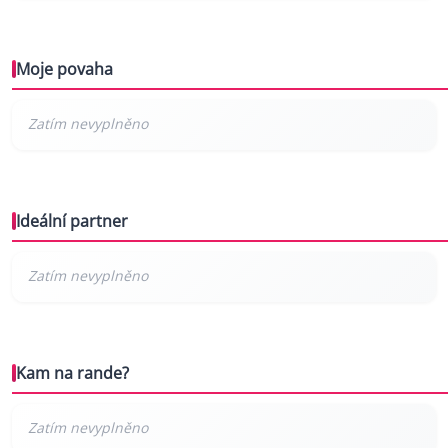
Moje povaha
Ideální partner
Kam na rande?