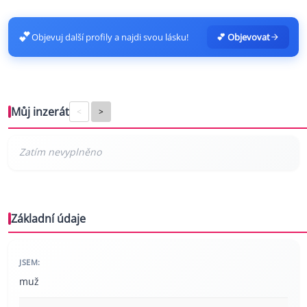
💕
Objevuj další profily a najdi svou lásku!
💕 Objevovat
Můj inzerát
<
>
Základní údaje
JSEM:
muž