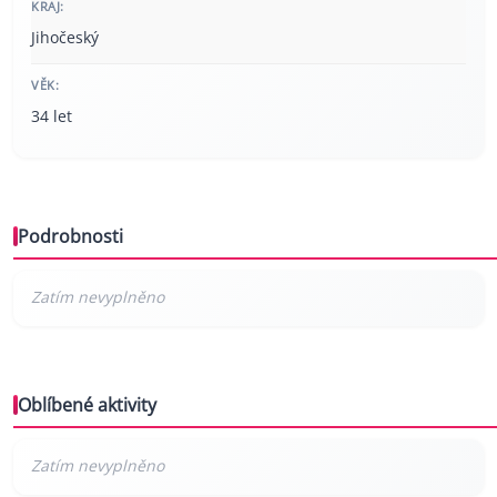
KRAJ:
Jihočeský
VĚK:
34 let
Podrobnosti
Oblíbené aktivity