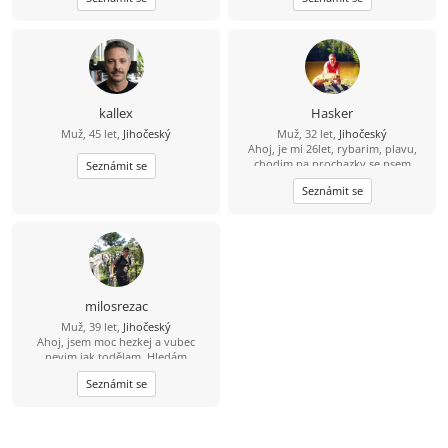
místa. Dokonalost nehledám. Spíš
přirozenou pohodu – někoho, s kým
se dokážu společně zasmát,
popovídat, ale i příjemně mlčet.
Dopisování beru jen jako začátek.
Napiš a po pár větách se raději
uvidíme naživo u kafe nebo na
procházce.
kallex
Hasker
Muž, 45 let,
Jihočeský
Muž, 32 let,
Jihočeský
Ahoj, je mi 26let, rybarim, plavu,
chodim na prochazky se psem
Seznámit se
Seznámit se
milosrezac
Muž, 39 let,
Jihočeský
Ahoj, jsem moc hezkej a vubec
nevim jak todělam. Hledám
normální ,tolerantní,zábavnou
Seznámit se
holku se smyslem pro humor, ale i
do nepohody. Najde se tu nějaká?
Ve dvou se to lépe táhne.