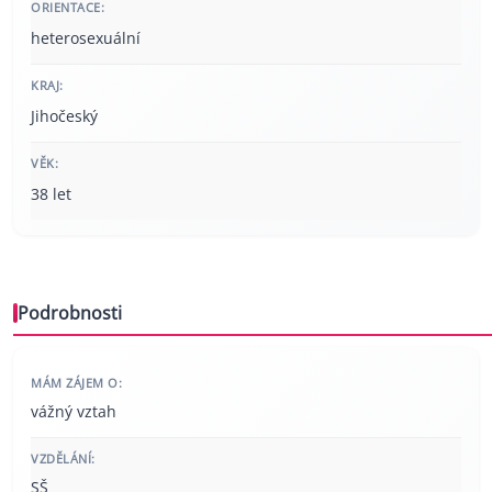
ORIENTACE:
heterosexuální
KRAJ:
Jihočeský
VĚK:
38 let
Podrobnosti
MÁM ZÁJEM O:
vážný vztah
VZDĚLÁNÍ:
SŠ