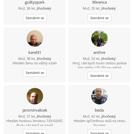
guiltyspark
90venca
Muž, 38 let,
Jihočeský
Muž, 35 let,
Jihočeský
Seznámit se
Seznámit se
karel31
anthre
Muž, 38 let,
Jihočeský
Muž, 33 let,
Jihočeský
Hledám ženu na vážný vztah
Ahoj, rád bych touto cestou potkal
fajn slečnu (25-35) na reálné
seznámení. Že se sice jmenuji Dědek,
Seznámit se
Seznámit se
ale ve svých 33 letech mám do
starého železa ještě daleko. ????
Bydlím a funguju v oblasti Třeboň –
Trhové Sviny – České Budějovice.
Jsem v tomhle realista a hledám
parťačku z okolí, abychom k sobě
neměli dál, než na jedno rozumné
dojetí autem. Jsem spolehlivý chlap,
jaromirvalicek
beda
co nezkazí žádnou srandu a raději
Muž, 37 let,
Jihočeský
Muž, 42 let,
Jihočeský
než davy vyhledává klidnější místa.
Hledám hodnou ženskou 733102007.
Hledám spřízněnou duši na cestu
Když je čas a počasí, sbalím batoh a
Budu rád když se ozveš
životem
jdu na lehčí výlet do přírody, kde si
čistím hlavu a natáčím zajímavá
Seznámit se
Seznámit se