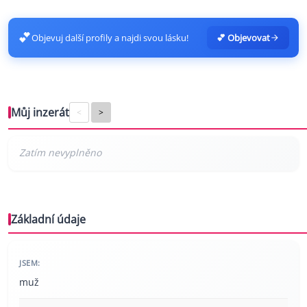
💕
Objevuj další profily a najdi svou lásku!
💕 Objevovat
Můj inzerát
<
>
Základní údaje
JSEM:
muž