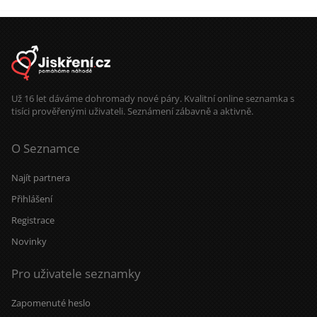
Už 16 let dáváme dohromady nové páry. Kvalitní online seznamka s
tisíci prověřenými uživateli. Seznámení zábavně a aktivně.
O Seznamce
Najít partnera
Přihlášení
Registrace
Novinky
Pro uživatele seznamky
Zapomenuté heslo