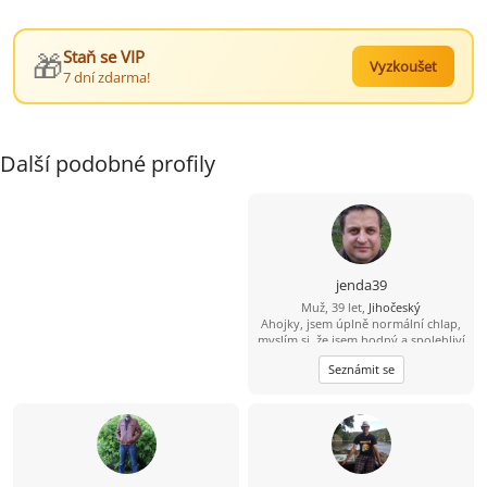
🎁
Staň se VIP
Vyzkoušet
7 dní zdarma!
Další podobné profily
jenda39
Muž, 39 let,
Jihočeský
Ahojky, jsem úplně normální chlap,
myslím si, že jsem hodný a spolehliví
a že nezkazím žádnou srandu.
Seznámit se
Hledám k sobě partnerku na
společnou a pohodovou cestu
životem. Malé dítě není
překážkou????