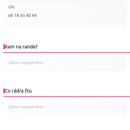
VĚK:
od 18 do 40 let
Kam na rande?
Co rád/a čtu