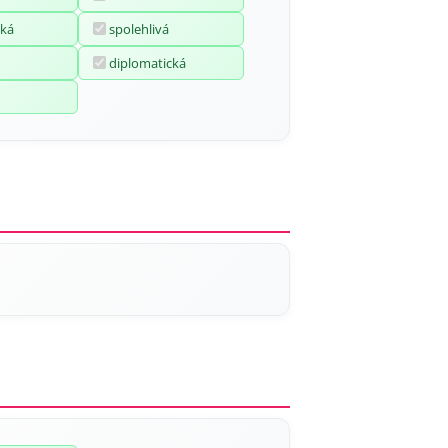
ká
spolehlivá
diplomatická