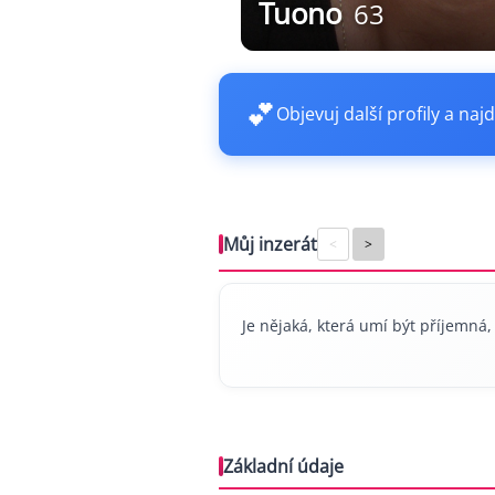
Tuono
63
💕
Objevuj další profily a najd
Můj inzerát
<
>
Je nějaká, která umí být příjemná, 
Základní údaje