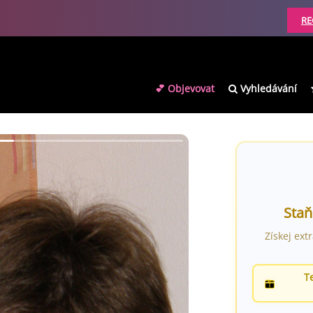
RE
💕 Objevovat
Vyhledávání
Staň
Získej ext
T