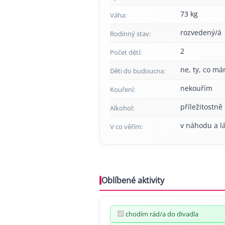
73 kg
Váha:
rozvedený/á
Rodinný stav:
2
Počet dětí:
ne, ty, co má
Děti do budoucna:
nekouřím
Kouření:
příležitostně
Alkohol:
v náhodu a l
V co věřím:
Oblíbené aktivity
chodím rád/a do divadla