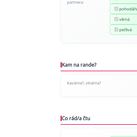
partnera:
pohodářs
věrná
pečlivá
Kam na rande?
Kavárna?, vinárna?
Co rád/a čtu