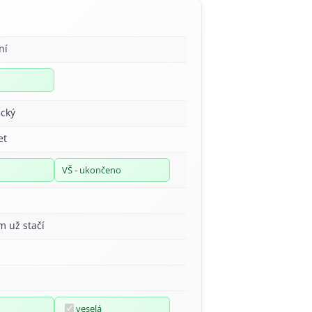
ní
cký
et
VŠ - ukončeno
m už stačí
veselá