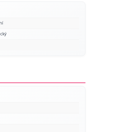
ní
cký