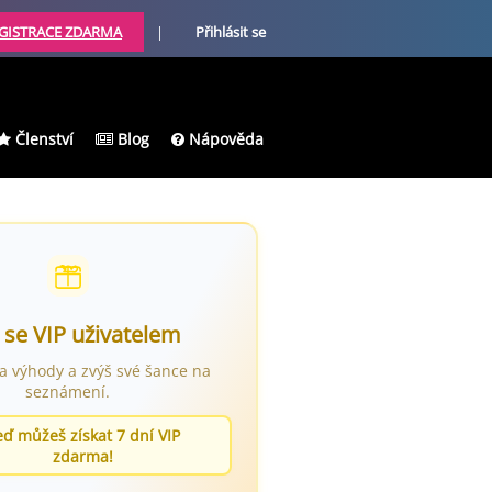
GISTRACE ZDARMA
|
Přihlásit se
Členství
Blog
Nápověda
 se VIP uživatelem
ra výhody a zvýš své šance na
seznámení.
eď můžeš získat 7 dní VIP
zdarma!