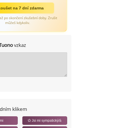
oušet na 7 dní zdarma
až po skončení zkušební doby. Zrušit
můžeš kdykoliv.
Tuono
vzkaz
edním klikem
 mi
Jsi mi sympatický/á