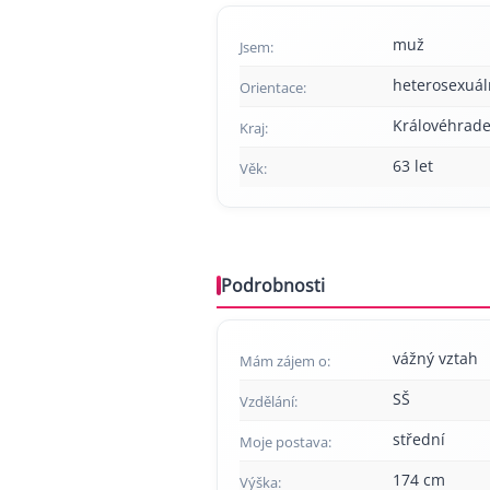
muž
Jsem:
heterosexuál
Orientace:
Královéhrade
Kraj:
63 let
Věk:
Podrobnosti
vážný vztah
Mám zájem o:
SŠ
Vzdělání:
střední
Moje postava:
174 cm
Výška: