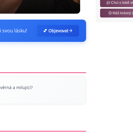
Chci o tobě v
Máš krásný 
i svou lásku!
💕 Objevovat
věrná a milující?