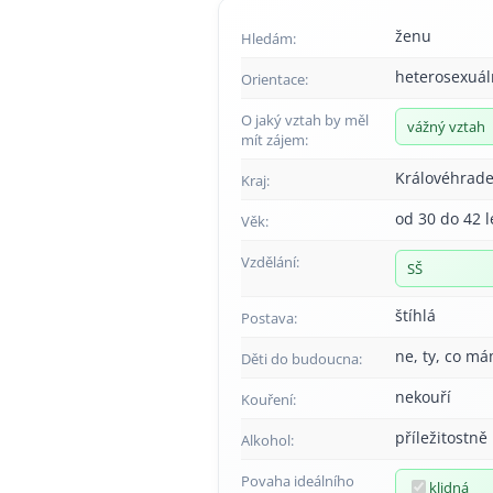
ženu
Hledám:
heterosexuál
Orientace:
O jaký vztah by měl
vážný vztah
mít zájem:
Královéhrade
Kraj:
od 30 do 42 l
Věk:
Vzdělání:
SŠ
štíhlá
Postava:
ne, ty, co má
Děti do budoucna:
nekouří
Kouření:
příležitostně
Alkohol:
Povaha ideálního
klidná