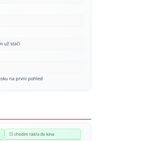
m už stačí
ásku na první pohled
chodím rád/a do kina