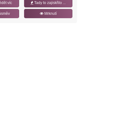
ědět víc
Tady to zajiskřilo ...
úsměv
Mrknutí