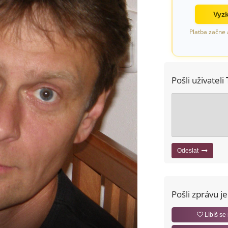
Vyzk
Platba začne 
Pošli uživateli
Odeslat
Pošli zprávu j
Líbíš se