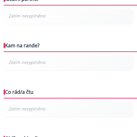
Kam na rande?
Co rád/a čtu