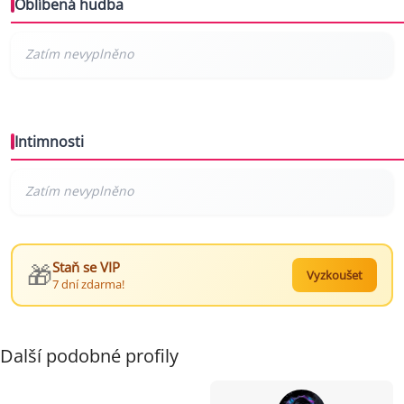
Oblíbená hudba
Intimnosti
🎁
Staň se VIP
Vyzkoušet
7 dní zdarma!
Další podobné profily