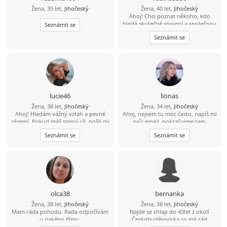
Žena, 35 let,
Jihočeský
Žena, 40 let,
Jihočeský
Ahoj! Chci poznat někoho, kdo
hledá skutečné spojení a společnou
Seznámit se
budoucnost. Pokud chceš, pošli mi
Seznámit se
svůj "е-mаil" – je to jednoduché a
bez poplatků. Čekám na tvou
zprávu!
lucie46
lionas
Žena, 38 let,
Jihočeský
Žena, 34 let,
Jihočeský
Ahoj! Hledám vážný vztah a pevné
Ahoj, nejsem tu moc často, napiš mi
zázemí. Pokud máš stejný cíl, pošli mi
svůj email. pokračujme tam.
svůj е-mаil. Je to jednoduché a
Seznámit se
Seznámit se
zdarma. Rád tě poznám!
olca38
bernanka
Žena, 38 let,
Jihočeský
Žena, 38 let,
Jihočeský
Mam ráda pohodu. Rada odpočívám
Najde se chlap do 43let z okolí
u nakého filmu.
Českobudějovicka co má rád
baculatější holky???