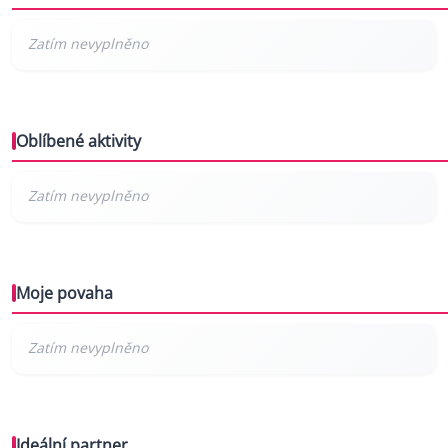
Oblíbené aktivity
Moje povaha
Ideální partner