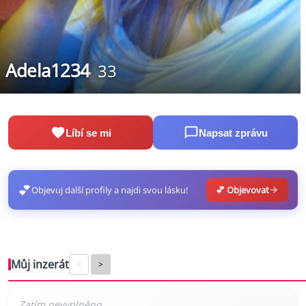
Adela1234
33
Líbí se mi
Napsat zprávu
💕
Objevuj další profily a najdi svou lásku!
💕 Objevovat
Můj inzerát
<
>