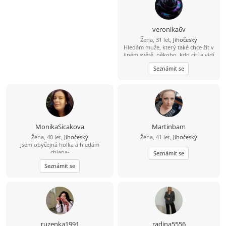
veronika6v
Žena, 31 let,
Jihočeský
Hledám muže, který také chce žít v
jiném světě, někoho, kdo cítí a vidí
to co se tu i nepříjemného děje.
Seznámit se
Není mi jedno strava, životní styl,
ani to, jaké zákony se snaží
vládnout, vím, že je něco špatně.
Nechci měnit to, co změnit nejde,
chci z toho špatného co se tu děje
jen odejít, a věřím. Hledám někoho,
kdo věří na sny, které mohou, ale i
nemusí ukazovat pravdu. Věřím, že
MonikaSicakova
Martinbam
když jde o skutečnou lásku, tak
Žena, 40 let,
Jihočeský
Žena, 41 let,
Jihočeský
úplná moudrost zahrnuje to, že se
Jsem obyčejná holka a hledám
k sobě oba dokáží chovat tak, aby
chlapa-
se vše dělo v harmonii a to do
Seznámit se
obyčejného,sympatického,věrného,se
konce života, láska nikdy nebolí.
Seznámit se
smyslem pro humor a rodinu.jsem
Buď jsi tu, nebo se potkáme jinde.
dlouho sama a už nechci být.chci
pokročit v životě dál.
ruzenka1991
radina5556