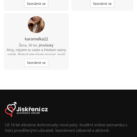
Seznámit se
Seznámit se
karamelka22
Žena, 30 let,
Jihočeský
Ahoj, nejsem tu casto a hledam vazny
vztah. Pokud me chces poznat, posli
mi svuj email. Napisu ti tam.
Seznámit se
Už 16 let dáváme dohromady nové páry. Kvalitní online seznamka s
tisíci prověřenými uživateli. Seznámení zábavně a aktivně.