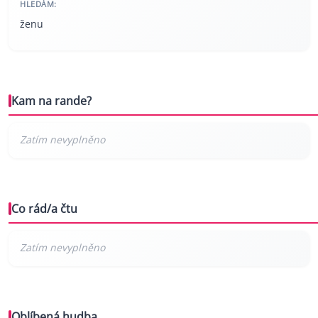
HLEDÁM:
ženu
Kam na rande?
Co rád/a čtu
Oblíbená hudba