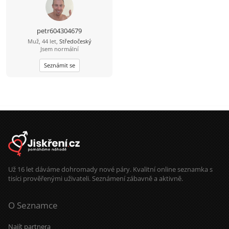
petr604304679
Muž, 44 let,
Středočeský
Jsem normální
Seznámit se
Už 16 let dáváme dohromady nové páry. Kvalitní online seznamka s
tisíci prověřenými uživateli. Seznámení zábavně a aktivně.
O Seznamce
Najít partnera