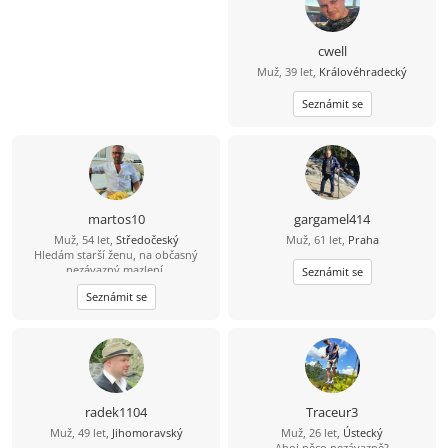
cwell
Muž, 39 let,
Královéhradecký
Seznámit se
martos10
gargamel414
Muž, 54 let,
Středočeský
Muž, 61 let,
Praha
Hledám starší ženu, na občasný
nezávazný mazlení.
Seznámit se
Seznámit se
radek1104
Traceur3
Muž, 49 let,
Jihomoravský
Muž, 26 let,
Ústecký
Ahoj něco nezávazně?