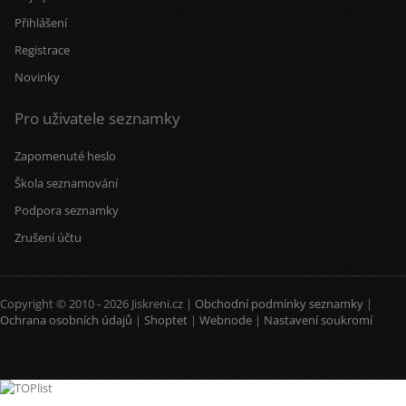
Přihlášení
Registrace
Novinky
Pro uživatele seznamky
Zapomenuté heslo
Škola seznamování
Podpora seznamky
Zrušení účtu
Copyright © 2010 - 2026 Jiskreni.cz |
Obchodní podmínky seznamky
|
Ochrana osobních údajů
|
Shoptet
|
Webnode
|
Nastavení soukromí