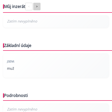
Můj inzerát
<
>
Základní údaje
JSEM:
muž
Podrobnosti