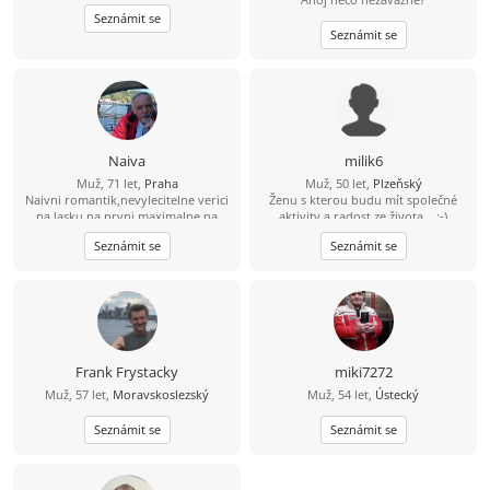
Seznámit se
Seznámit se
Naiva
milik6
Muž, 71 let,
Praha
Muž, 50 let,
Plzeňský
Naivni romantik,nevylecitelne verici
Ženu s kterou budu mít společné
na lasku na prvni,maximalne na
aktivity a radost ze života... :-)
druhy pohled,hleda veselou
Seznámit se
Seznámit se
sympatickou pohodarku.Raj na zemi
neslibuji,ale modre z nebe prinesu.
Frank Frystacky
miki7272
Muž, 57 let,
Moravskoslezský
Muž, 54 let,
Ústecký
Seznámit se
Seznámit se