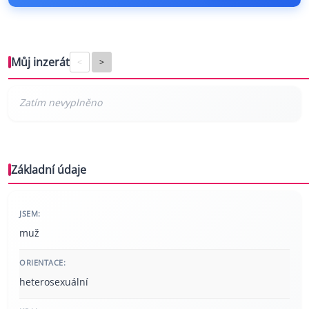
Můj inzerát
<
>
Základní údaje
JSEM:
muž
ORIENTACE:
heterosexuální