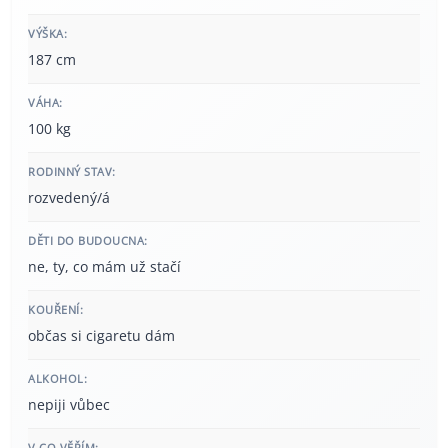
VÝŠKA:
187 cm
VÁHA:
100 kg
RODINNÝ STAV:
rozvedený/á
DĚTI DO BUDOUCNA:
ne, ty, co mám už stačí
KOUŘENÍ:
občas si cigaretu dám
ALKOHOL:
nepiji vůbec
V CO VĚŘÍM: