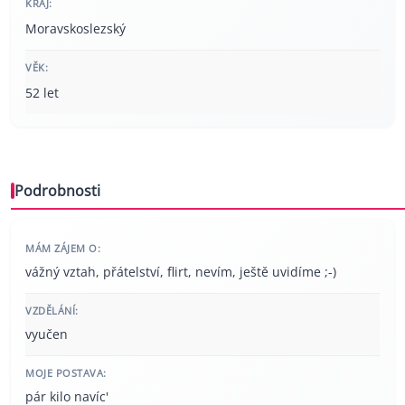
KRAJ:
Moravskoslezský
VĚK:
52 let
Podrobnosti
MÁM ZÁJEM O:
vážný vztah, přátelství, flirt, nevím, ještě uvidíme ;-)
VZDĚLÁNÍ:
vyučen
MOJE POSTAVA:
pár kilo navíc'