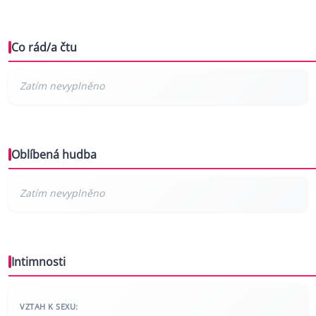
Co rád/a čtu
Oblíbená hudba
Intimnosti
VZTAH K SEXU: