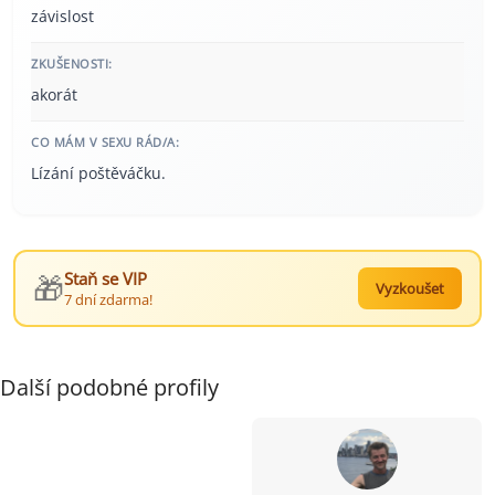
závislost
ZKUŠENOSTI:
akorát
CO MÁM V SEXU RÁD/A:
Lízání poštěváčku.
🎁
Staň se VIP
Vyzkoušet
7 dní zdarma!
Další podobné profily