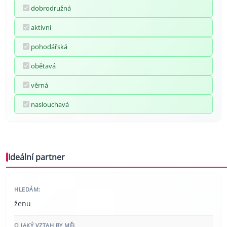
dobrodružná
aktivní
pohodářská
obětavá
věrná
naslouchavá
Ideální partner
HLEDÁM:
ženu
O JAKÝ VZTAH BY MĚL