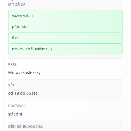
MÍT ZÁJEM:
vážný vztah
přátelství
flirt
nevím, ještě uvidíme ;-)
KRAJ:
Moravskoslezský
VĚK:
od 18 do 65 let
POSTAVA:
střední
DĚTI DO BUDOUCNA: