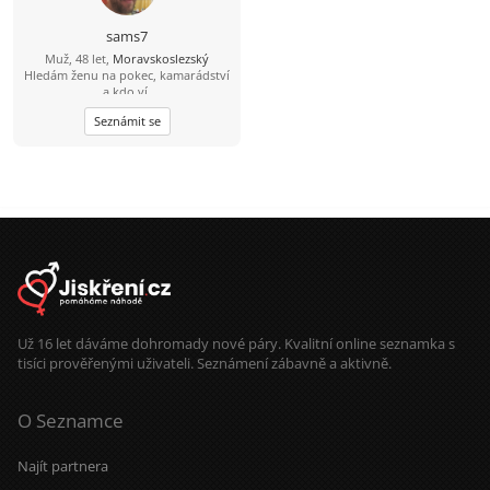
sams7
Muž, 48 let,
Moravskoslezský
Hledám ženu na pokec, kamarádství
a kdo ví.
Seznámit se
Už 16 let dáváme dohromady nové páry. Kvalitní online seznamka s
tisíci prověřenými uživateli. Seznámení zábavně a aktivně.
O Seznamce
Najít partnera