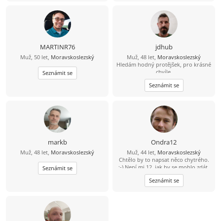
MARTINR76
jdhub
Muž, 50 let,
Moravskoslezský
Muž, 48 let,
Moravskoslezský
Hledám hodný protějšek, pro krásné
chvíle.
Seznámit se
Seznámit se
markb
Ondra12
Muž, 48 let,
Moravskoslezský
Muž, 44 let,
Moravskoslezský
Chtělo by to napsat něco chytrého.
:-) Není mi 12, jak by se mohlo zdát,
Seznámit se
jsem o něco starší. Rád poznám
Seznámit se
slečnu s níž bych mohl trávit volné
chvíle ve společnosti přátel či o
samotě, ať už procházkami v
přírodě, jízdou na kole, cestováním
nebo čímkoliv co se nám bude líbit.
:-)