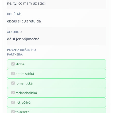
ne, ty, co mám už stačí
KOUŘENÍ:
občas si cigaretu dá
ALKOHOL:
dá si jen výjimečně
POVAHA IDEÁLNÍHO
PARTNERA:
klidná
optimistická
romantická
melancholická
netrpělivá
tolerantní