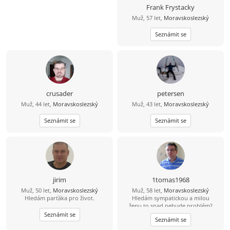
Frank Frystacky
Muž, 57 let,
Moravskoslezský
Seznámit se
crusader
petersen
Muž, 44 let,
Moravskoslezský
Muž, 43 let,
Moravskoslezský
Seznámit se
Seznámit se
jirim
1tomas1968
Muž, 50 let,
Moravskoslezský
Muž, 58 let,
Moravskoslezský
Hledám parťáka pro život.
Hledám sympatickou a milou
ženu,to snad nebude problém?
Seznámit se
Seznámit se