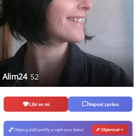
Alim24
52
Líbí se mi
Napsat zprávu
💕
Objevuj další profily a najdi svou lásku!
💕 Objevovat