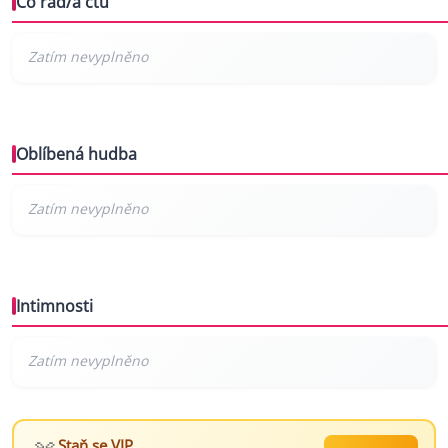
Co rád/a čtu
Oblíbená hudba
Intimnosti
Staň se VIP