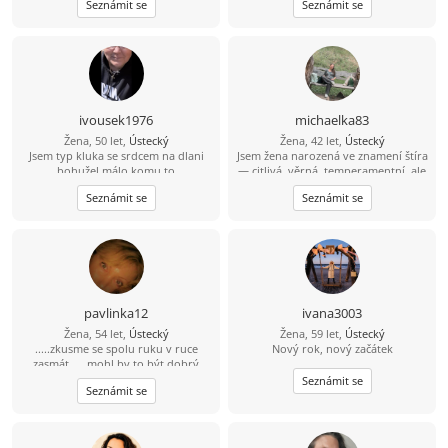
Seznámit se
Seznámit se
před hospodou a kamarády :-)
soukromě. Ráda poznávám nová
místa a nové lidi.
ivousek1976
michaelka83
Žena, 50 let,
Ústecký
Žena, 42 let,
Ústecký
Jsem typ kluka se srdcem na dlani
Jsem žena narozená ve znamení štíra
bohužel málo komu to
— citlivá, věrná, temperamentní, ale
nevadí.chcesli napiš ivoušek Gregory
zároveň klidná duše, která má ráda
Seznámit se
Seznámit se
.jsem romantik miluji zvířata a
upřímnost a opravdové lidi. Život
upřímně lidí a nesnáším lež
mě naučil hodně, někdy i bolestivě,
ale i přesto věřím, že hezké věci ještě
existují. Miluji přírodu, procházky
(klidně i noční), táborák, zpěv a
chvíle, kdy je člověku prostě dobře.
Nevadí mi kempování, mám ráda
houbaření, zoo, kino, divadlo i
pavlinka12
ivana3003
obyčejné večery u filmu nebo knížky.
Žena, 54 let,
Ústecký
Žena, 59 let,
Ústecký
Dřív jsem hodně tančila a dodnes
.....zkusme se spolu ruku v ruce
Nový rok, nový začátek
mám hudbu v srdci. Říkávali mi
zasmát......mohl by to být dobrý
„sluníčko“, protože se ráda usmívám
začátek
a snažím se rozdávat dobrou
Seznámit se
Seznámit se
náladu. Jsem máma a moje dcera je
důležitou součástí mého života.
Mým snem je najít muže, který bude
mít rád mě i ji takové, jaké jsme.