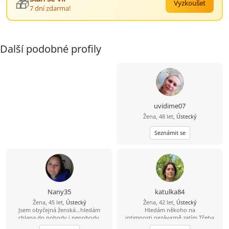
🎁
Vyzkoušet
7 dní zdarma!
Další podobné profily
uvidime07
Žena, 48 let,
Ústecký
Seznámit se
Nany35
katulka84
Žena, 45 let,
Ústecký
Žena, 42 let,
Ústecký
Jsem obyčejná ženská...hledám
Hledám někoho na
chlapa do pohody i nepohody.
intimnosti,nezávazně zatím.Třeba
Takového,který dá přednost rodině
časem i něco víc.Fotku pošlu