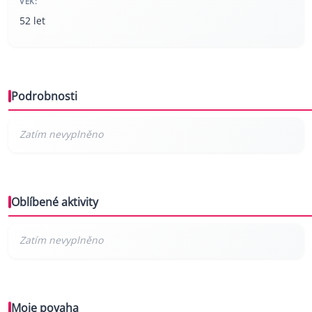
VĚK:
52 let
Podrobnosti
Oblíbené aktivity
Moje povaha