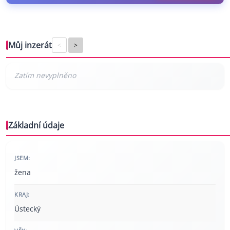
Můj inzerát
<
>
Základní údaje
JSEM:
žena
KRAJ:
Ústecký