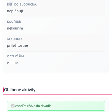
DĚTI DO BUDOUCNA:
neplánuji
KOUŘENÍ:
nekouřím
ALKOHOL:
příležitostně
V CO VĚŘÍM:
v sebe
Oblíbené aktivity
chodím rád/a do divadla