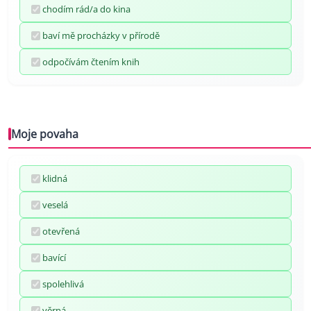
chodím rád/a do kina
baví mě procházky v přírodě
odpočívám čtením knih
Moje povaha
klidná
veselá
otevřená
bavící
spolehlivá
věrná