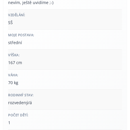
nevím, ještě uvidíme ;-)
VZDĚLÁNÍ:
SŠ
MOJE POSTAVA:
střední
VÝŠKA:
167 cm
VÁHA:
70 kg
RODINNÝ STAV:
rozvedený/á
POČET DĚTÍ:
1