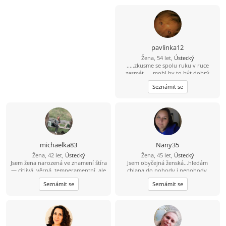
pavlinka12
Žena, 54 let,
Ústecký
.....zkusme se spolu ruku v ruce
zasmát......mohl by to být dobrý
začátek
Seznámit se
michaelka83
Nany35
Žena, 42 let,
Ústecký
Žena, 45 let,
Ústecký
Jsem žena narozená ve znamení štíra
Jsem obyčejná ženská...hledám
— citlivá, věrná, temperamentní, ale
chlapa do pohody i nepohody.
zároveň klidná duše, která má ráda
Takového,který dá přednost rodině
Seznámit se
Seznámit se
upřímnost a opravdové lidi. Život
před hospodou a kamarády :-)
mě naučil hodně, někdy i bolestivě,
ale i přesto věřím, že hezké věci ještě
existují. Miluji přírodu, procházky
(klidně i noční), táborák, zpěv a
chvíle, kdy je člověku prostě dobře.