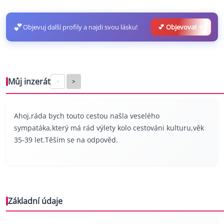
💕
Objevuj další profily a najdi svou lásku!
💕 Objevovat
Můj inzerát
<
>
Ahoj,ráda bych touto cestou našla veselého
sympatáka,který má rád výlety kolo cestováni kulturu,věk
35-39 let.Těším se na odpověd.
Základní údaje