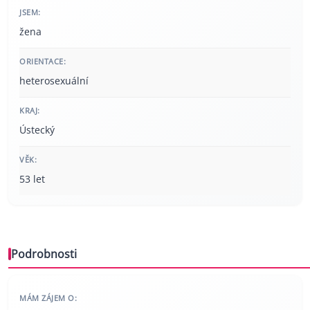
JSEM:
žena
ORIENTACE:
heterosexuální
KRAJ:
Ústecký
VĚK:
53 let
Podrobnosti
MÁM ZÁJEM O: