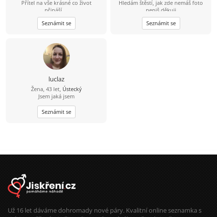
Přítel na vše krásné co život
Hledám štěstí, jak zde nemáš foto
přináší....
nepiš děkuji
Seznámit se
Seznámit se
luclaz
Žena, 43 let,
Ústecký
Jsem jaká jsem
Seznámit se
Už 16 let dáváme dohromady nové páry. Kvalitní online seznamka s