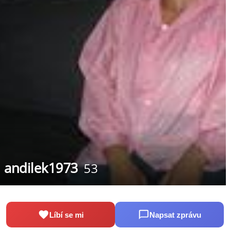
andilek1973
53
Líbí se mi
Napsat zprávu