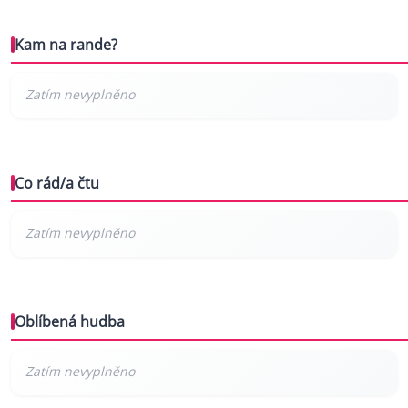
Kam na rande?
Co rád/a čtu
Oblíbená hudba