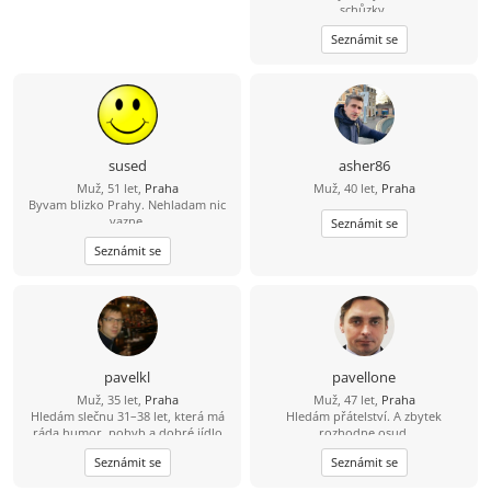
schůzky.
Seznámit se
sused
asher86
Muž, 51 let,
Praha
Muž, 40 let,
Praha
Byvam blizko Prahy. Nehladam nic
vazne.
Seznámit se
Seznámit se
pavelkl
pavellone
Muž, 35 let,
Praha
Muž, 47 let,
Praha
Hledám slečnu 31–38 let, která má
Hledám přátelství. A zbytek
ráda humor, pohyb a dobré jídlo
rozhodne osud.
(ideálně i umí vařit ????). Mě baví
Seznámit se
Seznámit se
lyžování, bowling a dlouhé jízdy na
kole – 80 km beru jako výzvu, ne