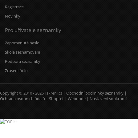
Registrace
Novinky
Pro uživatele seznamky
Zapomenuté heslo
Škola seznamování
Podpora seznamky
Zrušení účtu
Copyright © 2010 - 2026 Jiskreni.cz |
Obchodní podmínky seznamky
|
Ochrana osobních údajů
|
Shoptet
|
Webnode
|
Nastavení soukromí