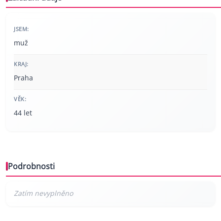
JSEM:
muž
KRAJ:
Praha
VĚK:
44 let
Podrobnosti