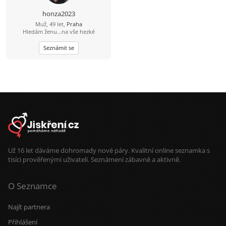
honza2023
Muž, 49 let,
Praha
Hledám ženu...na vše hezké
Seznámit se
Už 16 let dáváme dohromady nové páry. Kvalitní online seznamka s
tisíci prověřenými uživateli. Seznámení zábavně a aktivně.
O Seznamce
Najít partnera
Přihlášení