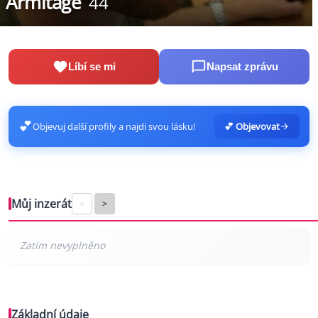
Armitage
44
Líbí se mi
Napsat zprávu
💕
Objevuj další profily a najdi svou lásku!
💕 Objevovat
Můj inzerát
<
>
Základní údaje