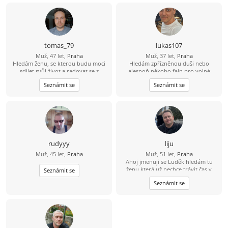
utrpení. Hledám někoho, s kým
bude fajn nejen na výletě, ale i doma
u večeře.
tomas_79
lukas107
Muž, 47 let,
Praha
Muž, 37 let,
Praha
Hledám ženu, se kterou budu moci
Hledám zpřízněnou duši nebo
sdílet svůj život a radovat se z
alespoň někoho fajn pro volné
každého nového dne v její
chvíle. ????
Seznámit se
Seznámit se
společnosti
rudyyy
liju
Muž, 45 let,
Praha
Muž, 51 let,
Praha
Ahoj jmenuji se Luděk hledám tu
ženu která už nechce trávit čas v
Seznámit se
samotě život je krátký pojďme si ho
Seznámit se
pořádně užít :-) .