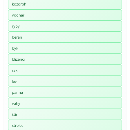
kozoroh
vodnář
ryby
beran
býk
blíženci
rak
lev
panna
váhy
štír
střelec