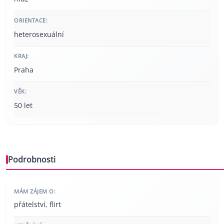
ORIENTACE:
heterosexuální
KRAJ:
Praha
VĚK:
50 let
Podrobnosti
MÁM ZÁJEM O:
přátelství, flirt