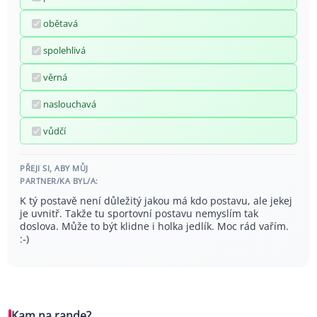
obětavá
spolehlivá
věrná
naslouchavá
vůdčí
PŘEJI SI, ABY MŮJ
PARTNER/KA BYL/A:
K tý postavě není důležitý jakou má kdo postavu, ale jekej
je uvnitř. Takže tu sportovní postavu nemyslím tak
doslova. Může to být klidne i holka jedlík. Moc rád vařím.
:-)
Kam na rande?