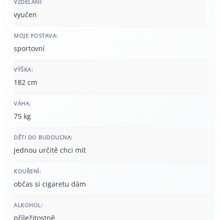
VZDĚLÁNÍ:
vyučen
MOJE POSTAVA:
sportovní
VÝŠKA:
182 cm
VÁHA:
75 kg
DĚTI DO BUDOUCNA:
jednou určitě chci mít
KOUŘENÍ:
občas si cigaretu dám
ALKOHOL:
příležitostně