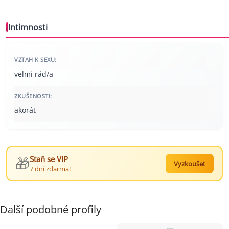
Intimnosti
VZTAH K SEXU:
velmi rád/a
ZKUŠENOSTI:
akorát
🎁
Staň se VIP
Vyzkoušet
7 dní zdarma!
Další podobné profily