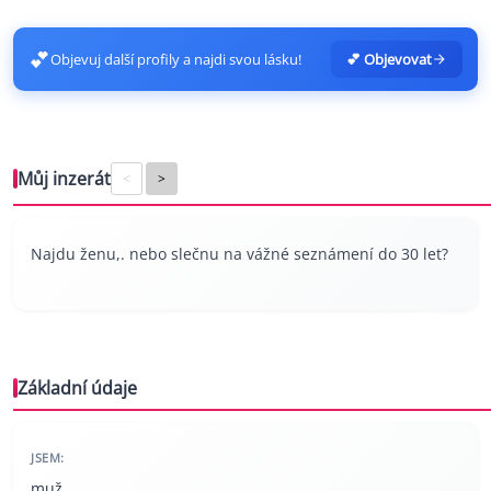
💕
Objevuj další profily a najdi svou lásku!
💕 Objevovat
Můj inzerát
<
>
Najdu ženu,. nebo slečnu na vážné seznámení do 30 let?
Základní údaje
JSEM:
muž