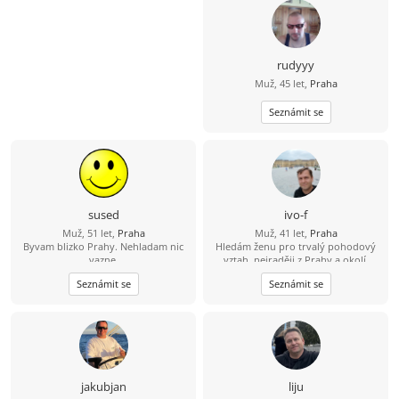
rudyyy
Muž, 45 let,
Praha
Seznámit se
sused
ivo-f
Muž, 51 let,
Praha
Muž, 41 let,
Praha
Byvam blizko Prahy. Nehladam nic
Hledám ženu pro trvalý pohodový
vazne.
vztah, nejraději z Prahy a okolí.
Seznámit se
Seznámit se
jakubjan
liju