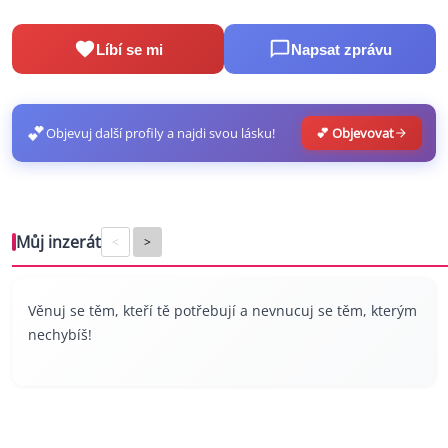
Líbí se mi
Napsat zprávu
💕
Objevuj další profily a najdi svou lásku!
💕 Objevovat
Můj inzerát
<
>
Věnuj se těm, kteří tě potřebují a nevnucuj se těm, kterým
nechybíš!