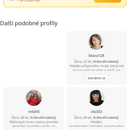
7 dní zdarma!
Další podobné profily
Mava128
Žena, 62 let,
Královéhradecký
Hledám příjemného muže, který má
chuť vyrazit na výlet, k moři, na
kolo, nebo jen tak objevovat hezká
Seznámit se
místa
mila93
vla333
Žena, 68 let,
Královéhradecký
Žena, 68 let,
Královéhradecký
Ráda bych touto cestou poznala
Hledám
aktivního hodného muže, na
spolehlivého,čestného,pohodového