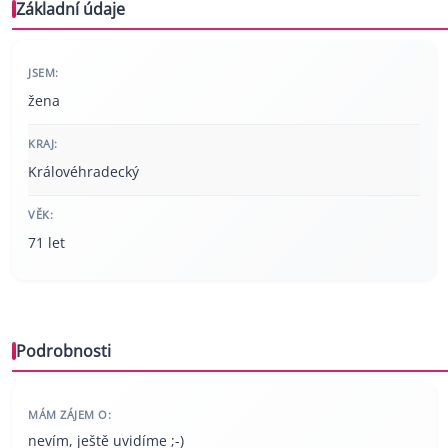
Základní údaje
JSEM:
žena
KRAJ:
Královéhradecký
VĚK:
71 let
Podrobnosti
MÁM ZÁJEM O:
nevím, ještě uvidíme ;-)