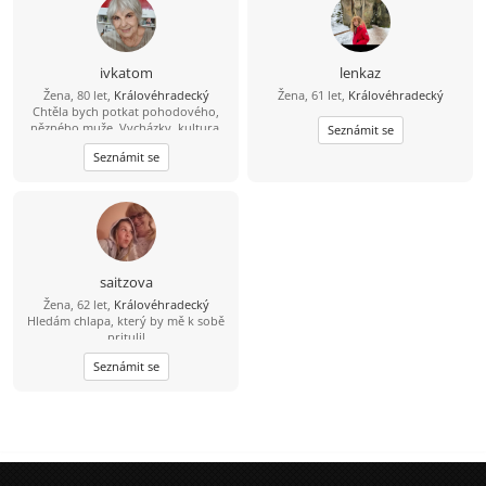
ivkatom
lenkaz
Žena, 80 let,
Královéhradecký
Žena, 61 let,
Královéhradecký
Chtěla bych potkat pohodového,
nězného muže. Vycházky, kultura,
Seznámit se
cestování.
Seznámit se
saitzova
Žena, 62 let,
Královéhradecký
Hledám chlapa, který by mě k sobě
pritulil
Seznámit se