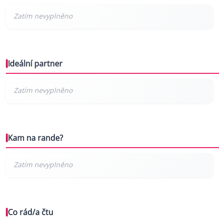
Ideální partner
Kam na rande?
Co rád/a čtu