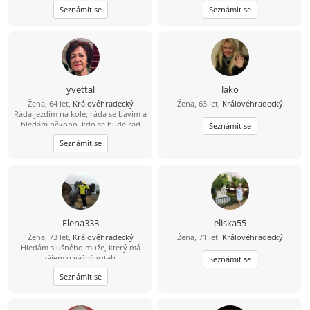
společné trávení volného času...
,zabezpečeného muže,nekuřáka s
Seznámit se
Seznámit se
duší
kluka.Cestování,příroda,turistika
yvettal
lako
Žena, 64 let,
Královéhradecký
Žena, 63 let,
Královéhradecký
Ráda jezdím na kole, ráda se bavím a
hledám někoho, kdo se bude rad
Seznámit se
bavit se mnou.
Seznámit se
Elena333
eliska55
Žena, 73 let,
Královéhradecký
Žena, 71 let,
Královéhradecký
Hledám slušného muže, který má
zájem o vážný vztah.
Seznámit se
Seznámit se