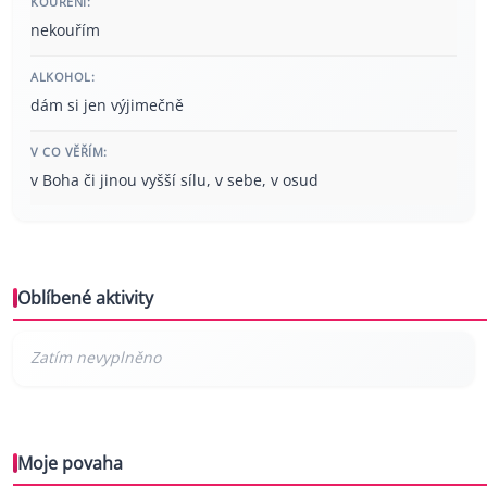
KOUŘENÍ:
nekouřím
ALKOHOL:
dám si jen výjimečně
V CO VĚŘÍM:
v Boha či jinou vyšší sílu, v sebe, v osud
Oblíbené aktivity
Moje povaha