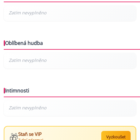
Oblíbená hudba
Intimnosti
🎁
Staň se VIP
Vyzkoušet