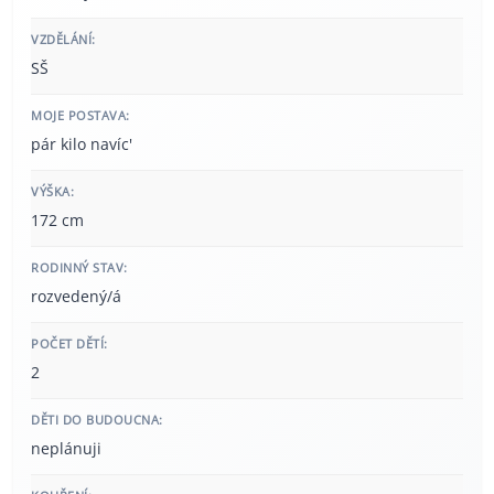
VZDĚLÁNÍ:
SŠ
MOJE POSTAVA:
pár kilo navíc'
VÝŠKA:
172 cm
RODINNÝ STAV:
rozvedený/á
POČET DĚTÍ:
2
DĚTI DO BUDOUCNA:
neplánuji