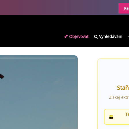
RE
💕 Objevovat
Vyhledávání
Staň
Získej ext
T