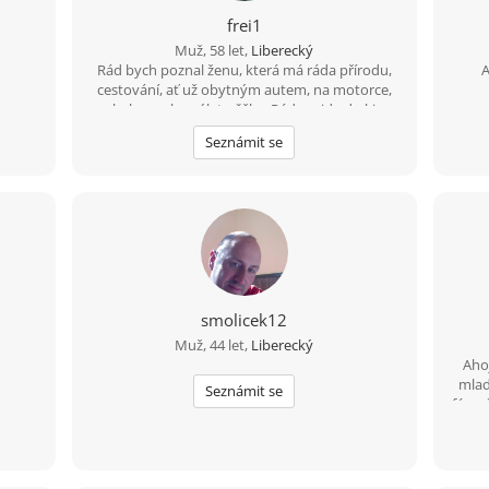
frei1
Muž, 58 let,
Liberecký
Rád bych poznal ženu, která má ráda přírodu,
A
cestování, ať už obytným autem, na motorce,
na kole a nebo výlet pěšky. Ráda zajde do kina.
Nebo na dovolenou k moři. Možností je mnoho.
Seznámit se
smolicek12
Muž, 44 let,
Liberecký
Ahoj
mlad
Seznámit se
férov
jed