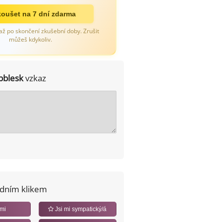
oušet na 7 dní zdarma
až po skončení zkušební doby. Zrušit
můžeš kdykoliv.
bblesk
vzkaz
edním klikem
 mi
Jsi mi sympatický/á