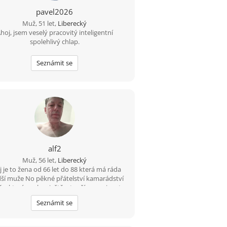
pavel2026
Muž, 51 let,
Liberecký
hoj, jsem veselý pracovitý inteligentní
spolehlivý chlap.
Seznámit se
alf2
Muž, 56 let,
Liberecký
 je to žena od 66 let do 88 která má ráda
ší muže No pěkné přátelství kamarádství
ě a která se chce ještě a touží se spojovat v
no tělo mně je 56 nejlépe Jablonec a okolí
Seznámit se
blízké