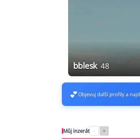
bblesk
48
💕
Objevuj další profily a najd
Můj inzerát
<
>