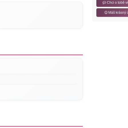
Chci o tobě v
Máš krásný 