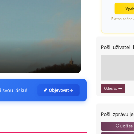
Vyzk
Platba začne 
Pošli uživateli
Odeslat
i svou lásku!
💕 Objevovat
Pošli zprávu j
Líbíš se