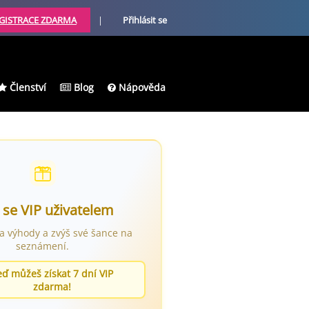
GISTRACE ZDARMA
|
Přihlásit se
Členství
Blog
Nápověda
 se VIP uživatelem
ra výhody a zvýš své šance na
seznámení.
eď můžeš získat 7 dní VIP
zdarma!