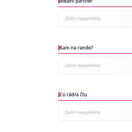
Ideální partner
Kam na rande?
Co rád/a čtu