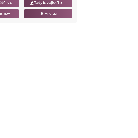
ědět víc
Tady to zajiskřilo ...
úsměv
Mrknutí