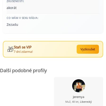
ZKUŠENOSTI:
akorát
CO MÁM V SEXU RÁD/A:
Zezadu
🎁
Staň se VIP
Vyzkoušet
7 dní zdarma!
Další podobné profily
jeremya
Muž, 48 let,
Liberecký