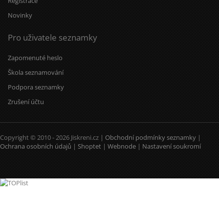
Registrace
Novinky
Pro uživatele seznamky
Zapomenuté heslo
Škola seznamování
Podpora seznamky
Zrušení účtu
Copyright © 2010 - 2026 Jiskreni.cz |
Obchodní podmínky seznamky
|
Ochrana osobních údajů
|
Shoptet
|
Webnode
|
Nastavení soukromí