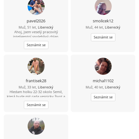
pavel2026
smolicek12
Muž, 51 let,
Liberecký
Muž, 44 let,
Liberecký
Ahoj, jsem veselý pracovitý
inteligentní spolehlivý chlap.
Seznámit se
Seznámit se
frantisek28
michal1102
Muž, 33 let,
Liberecký
Muž, 40 let,
Liberecký
Hledam holku 22-32 okolo Semil,
která bude mit rada vesnicky život a
Seznámit se
zaroven mezinarodni (jazyky, atd)
Seznámit se
upřijmná, loajalni a bezdětna ktery
bude chtit časem založit rodinu.
Mam rad sporty, prochazky, hory,
moře a pomerne vsechno co život
nabizí.