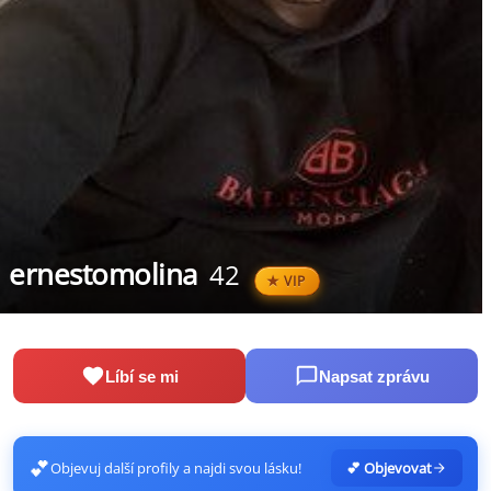
ernestomolina
42
VIP
Líbí se mi
Napsat zprávu
💕
Objevuj další profily a najdi svou lásku!
💕 Objevovat