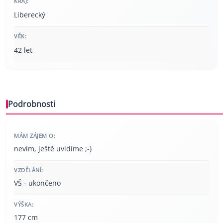
KRAJ:
Liberecký
VĚK:
42 let
Podrobnosti
MÁM ZÁJEM O:
nevím, ještě uvidíme ;-)
VZDĚLÁNÍ:
VŠ - ukončeno
VÝŠKA:
177 cm