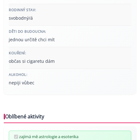
RODINNÝ STAV:
svobodný/á
DĚTI DO BUDOUCNA:
jednou určitě chci mít
KOUŘENÍ:
občas si cigaretu dám
ALKOHOL:
nepiji vůbec
Oblíbené aktivity
zajímá mě astrologie a esoterika