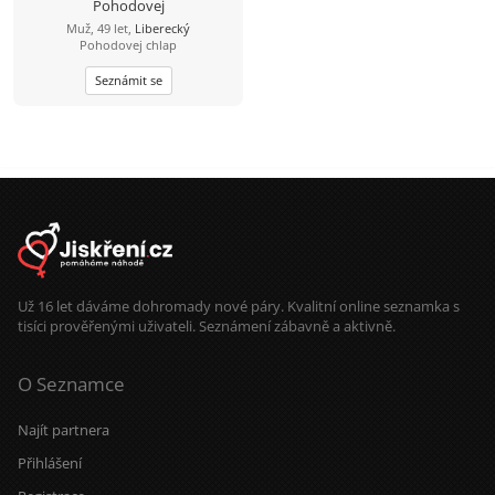
Pohodovej
Muž, 49 let,
Liberecký
Pohodovej chlap
Seznámit se
Už 16 let dáváme dohromady nové páry. Kvalitní online seznamka s
tisíci prověřenými uživateli. Seznámení zábavně a aktivně.
O Seznamce
Najít partnera
Přihlášení