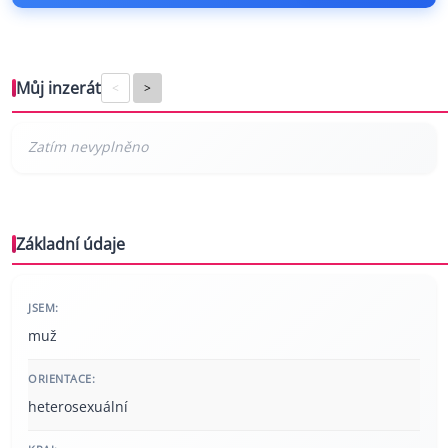
Můj inzerát
<
>
Základní údaje
JSEM:
muž
ORIENTACE:
heterosexuální