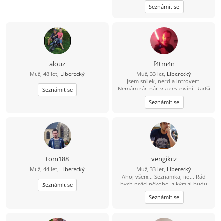
Seznámit se
alouz
f4tm4n
Muž, 48 let,
Liberecký
Muž, 33 let,
Liberecký
Jsem snílek, nerd a introvert.
Nemám rád párty a cestování. Radši
Seznámit se
si čtu nebo se projdu a rád
Seznámit se
modelařím. Jsem romantik a doufám
že mi osud nějak přihraje do cesty
stejně naladěnou duši která chce
klid a pomalý život. Hledám něco do
čeho rád naliju zbylé roky života, ne
jednodenní romanci. Když mi řekneš
že dáváš na čaj a pak si pustíme dvě
věže máš vyhráno :D
tom188
vengikcz
Muž, 44 let,
Liberecký
Muž, 33 let,
Liberecký
Ahoj všem... Seznamka, no... Rád
bych našel někoho, s kým si budu
Seznámit se
rozumět a hlavně bych byl rád,
Seznámit se
kdyby v tom byla i důvěra, tu mám
teĎ podkopanou asi nejvíce... :)