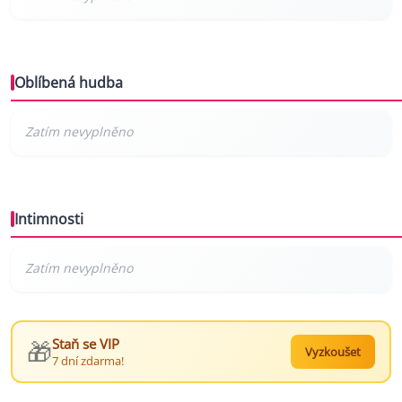
Oblíbená hudba
Intimnosti
🎁
Staň se VIP
Vyzkoušet
7 dní zdarma!