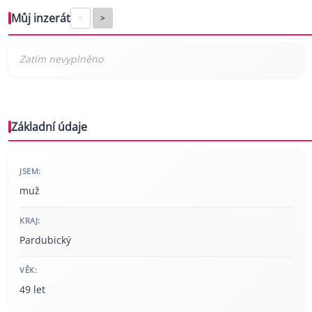
Můj inzerát
<
>
Základní údaje
JSEM:
muž
KRAJ:
Pardubický
VĚK:
49 let