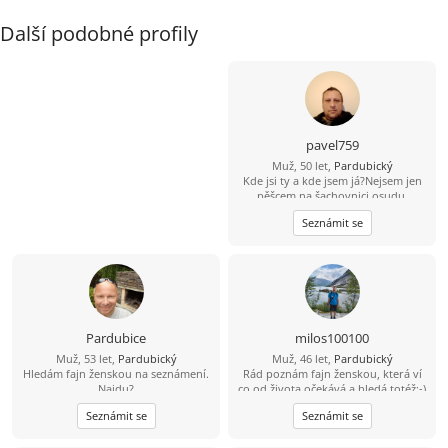
Další podobné profily
pavel759
Muž, 50 let,
Pardubický
Kde jsi ty a kde jsem já?Nejsem jen
pěšcem na šachovnici osudu.
Seznámit se
Pardubice
milos100100
Muž, 53 let,
Pardubický
Muž, 46 let,
Pardubický
Hledám fajn ženskou na seznámení.
Rád poznám fajn ženskou, která ví
Najdu?
co od života očekává a hledá totéž:-)
Seznámit se
Seznámit se