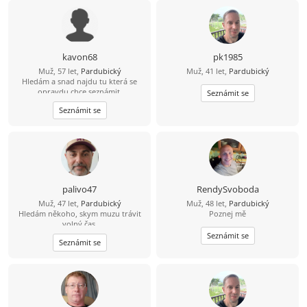
kavon68
pk1985
Muž, 57 let,
Pardubický
Muž, 41 let,
Pardubický
Hledám a snad najdu tu která se
opravdu chce seznámit.
Seznámit se
Seznámit se
palivo47
RendySvoboda
Muž, 47 let,
Pardubický
Muž, 48 let,
Pardubický
Hledám někoho, skym muzu trávit
Poznej mě
,volný čas..
Seznámit se
Seznámit se