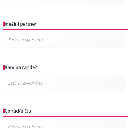
Ideální partner
Kam na rande?
Co rád/a čtu